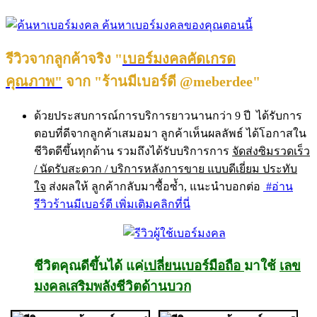
ค้นหาเบอร์มงคลของคุณตอนนี้
รีวิวจากลูกค้าจริง "
เบอร์มงคลคัดเกรด
คุณภาพ"
จาก "ร้านมีเบอร์ดี @meberdee"
ด้วยประสบการณ์การบริการยาวนานกว่า 9 ปี ได้รับการ
ตอบที่ดีจากลูกค้าเสมอมา ลูกค้าเห็นผลลัพธ์ ได้โอกาสใน
ชีวิตดีขึ้นทุกด้าน รวมถึงได้รับบริการการ
จัดส่งซิมรวดเร็ว
/ นัดรับสะดวก / บริการหลังการขาย แบบดีเยี่ยม ประทับ
ใจ
ส่งผลให้ ลูกค้ากลับมาซื้อซ้ำ, แนะนำบอกต่อ
#อ่าน
รีวิวร้านมีเบอร์ดี เพิ่มเติมคลิกที่นี่
ชีวิตคุณดีขึ้นได้ แค่
เปลี่ยนเบอร์มือถือ
มาใช้
เลข
มงคลเสริมพลังชีวิตด้านบวก