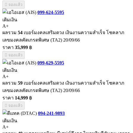
จองแล้ว
099-624-5595
เติมเงิน
A+
ผลรวม
54
เบอร์มงคลเสริมดวง เงินงานความสำเร็จ โชคลาภ
เลขมงคลคัดเกรดพิเศษ (TA2) 20/09/66
ราคา
35,999
฿
จองแล้ว
099-629-5595
เติมเงิน
A+
ผลรวม
59
เบอร์มงคลเสริมดวง เงินงานความสำเร็จ โชคลาภ
เลขมงคลคัดเกรดพิเศษ (TA2) 20/09/66
ราคา
14,999
฿
จองแล้ว
094-241-9893
เติมเงิน
A+