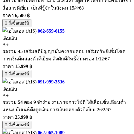
ผลรวม
49
เมตตามหานิยม มีเสน่ห์ดึงดูด ไหวพริบดีทันคน เจรจา
สื่อสารดีเยี่ยม เป็นที่รู้จักในสังคม 15/4/68
ราคา
6,500
฿
สั่งซื้อเบอร์นี้
062-659-6155
เติมเงิน
A+
ผลรวม
45
เสริมสติปัญญามั่นคงรอบคอบ เสริมทรัพย์เพิ่มโชค
การเงินดีคล่องตัวดีเยี่ยม สิ่งศักดิ์สิทธิ์คุ้มครอง 1/12/67
ราคา
15,999
฿
สั่งซื้อเบอร์นี้
091-999-3536
เติมเงิน
A+
ผลรวม
54
ตอง 9 จำง่าย งานราชการใช้ดี ได้เลื่อนขั้นเลื่อนต่ำ
แหน่ง มีเสน่ห์ดึงดูดเงิน การเงินคล่องตัวดีเยี่ยม 26/2/67
ราคา
25,999
฿
สั่งซื้อเบอร์นี้
062-965-1989