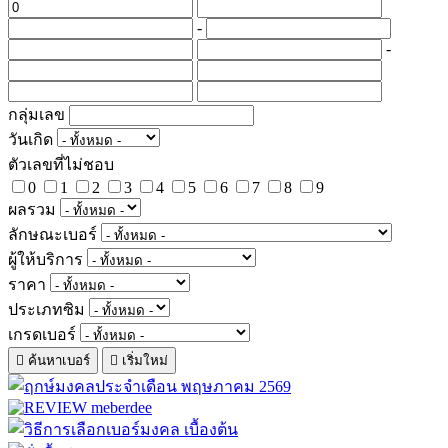
-
-
กลุ่มเลข
วันเกิด
ตัวเลขที่ไม่ชอบ
0
1
2
3
4
5
6
7
8
9
ผลรวม
ลักษณะเบอร์
ผู้ให้บริการ
ราคา
ประเภทซิม
เกรดเบอร์
ค้นหาเบอร์
เริ่มใหม่