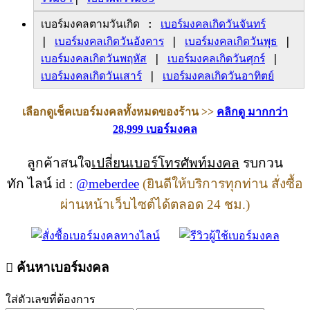
เบอร์มงคลตามวันเกิด :
เบอร์มงคลเกิดวันจันทร์
|
เบอร์มงคลเกิดวันอังคาร
|
เบอร์มงคลเกิดวันพุธ
|
เบอร์มงคลเกิดวันพฤหัส
|
เบอร์มงคลเกิดวันศุกร์
|
เบอร์มงคลเกิดวันเสาร์
|
เบอร์มงคลเกิดวันอาทิตย์
เลือกดูเช็คเบอร์มงคลทั้งหมดของร้าน >>
คลิกดู มากกว่า
28,999 เบอร์มงคล
ลูกค้าสนใจ
เปลี่ยนเบอร์โทรศัพท์มงคล
รบกวน
ทัก ไลน์ id :
@meberdee
(ยินดีให้บริการทุกท่าน สั่งซื้อ
ผ่านหน้าเว็บไซต์ได้ตลอด 24 ชม.)
ค้นหาเบอร์มงคล
ใส่ตัวเลขที่ต้องการ