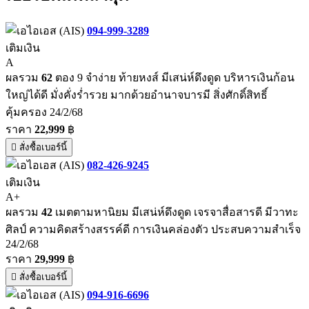
094-999-3289
เติมเงิน
A
ผลรวม
62
ตอง 9 จำง่าย ท้ายหงส์ มีเสน่ห์ดึงดูด บริหารเงินก้อน
ใหญ่ได้ดี มั่งคั่งร่ำรวย มากด้วยอำนาจบารมี สิ่งศักดิ์สิทธิ์
คุ้มครอง 24/2/68
ราคา
22,999
฿
สั่งซื้อเบอร์นี้
082-426-9245
เติมเงิน
A+
ผลรวม
42
เมตตามหานิยม มีเสน่ห์ดึงดูด เจรจาสื่อสารดี มีวาทะ
ศิลป์ ความคิดสร้างสรรค์ดี การเงินคล่องตัว ประสบความสำเร็จ
24/2/68
ราคา
29,999
฿
สั่งซื้อเบอร์นี้
094-916-6696