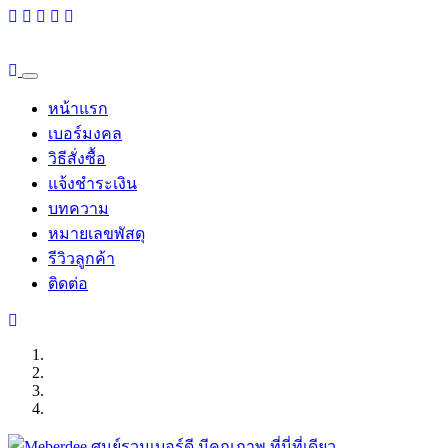
หน้าแรก
เบอร์มงคล
วิธีสั่งซื้อ
แจ้งชำระเงิน
บทความ
หมายเลขพัสดุ
รีวิวลูกค้า
ติดต่อ