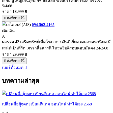
เยี่ยม ผู้ใหญ่เอ็นดูคอยช่วยเหลือ ชีวิตประสบความสำเร็จเร็ว
5/4/68
ราคา
18,999
฿
สั่งซื้อเบอร์นี้
094-562-4165
เติมเงิน
A+
ผลรวม
42
เสริมทรัพย์เพิ่มโชค การเงินดีเยี่ยม เมตตามหานิยม มี
เสน่ห์เป็นที่รัก เจรจาสื่อสารดี ไหวพริบดีรอบคอบมั่นคง 24/2/68
ราคา
29,999
฿
สั่งซื้อเบอร์นี้
เบอร์ทั้งหมด
บทความล่าสุด
เปลี่ยนชื่อผู้จดทะเบียนดีแทค ออนไลน์ ทำได้เอง 2568