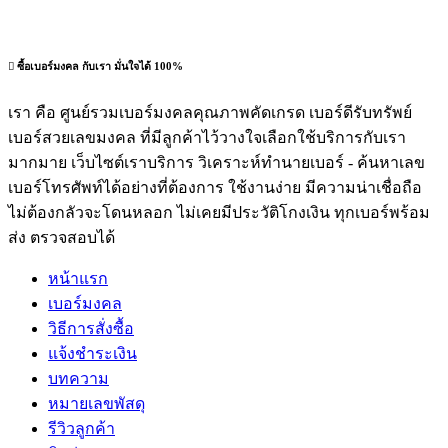
ซื้อเบอร์มงคล กับเรา มั่นใจได้ 100%
เรา คือ ศูนย์รวมเบอร์มงคลคุณภาพคัดเกรด เบอร์ดีรับทรัพย์
เบอร์สวยเลขมงคล ที่มีลูกค้าไว้วางใจเลือกใช้บริการกับเรา
มากมาย เว็บไซต์เราบริการ วิเคราะห์ทำนายเบอร์ - ค้นหาเลข
เบอร์โทรศัพท์ได้อย่างที่ต้องการ ใช้งานง่าย มีความน่าเชื่อถือ
ไม่ต้องกลัวจะโดนหลอก ไม่เคยมีประวัติโกงเงิน ทุกเบอร์พร้อม
ส่ง ตรวจสอบได้
หน้าแรก
เบอร์มงคล
วิธีการสั่งซื้อ
แจ้งชำระเงิน
บทความ
หมายเลขพัสดุ
รีวิวลูกค้า