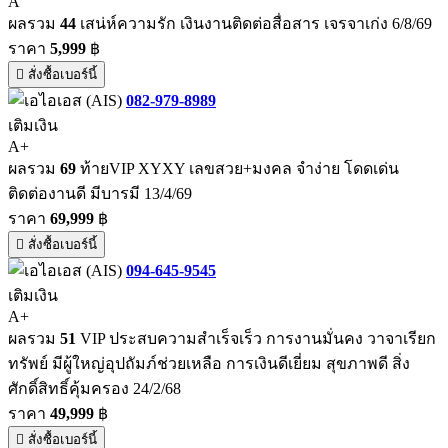
A
ผลรวม
44
เสน่ห์ความรัก เงินงานติดต่อสื่อสาร เจรจาเก่ง 6/8/69
ราคา
5,999
฿
สั่งซื้อเบอร์นี้
082-979-8989
เติมเงิน
A+
ผลรวม
69
ท้ายVIP XYXY เลขสวย+มงคล จำง่าย โดดเด่น
ติดต่องานดี มีบารมี 13/4/69
ราคา
69,999
฿
สั่งซื้อเบอร์นี้
094-645-9545
เติมเงิน
A+
ผลรวม
51
VIP ประสบความสำเร็จเร็ว การงานมั่นคง วาจาเรียก
ทรัพย์ มีผู้ใหญ่อุปถัมภ์ช่วยเหลือ การเงินดีเยี่ยม สุขภาพดี สิ่ง
ศักดิ์สิทธิ์คุ้มครอง 24/2/68
ราคา
49,999
฿
สั่งซื้อเบอร์นี้