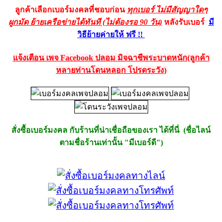
ลูกค้าเลือกเบอร์มงคลที่ชอบก่อน
ทุกเบอร์ ไม่มีสัญญาใดๆ
ผูกมัด ย้ายเครือข่ายได้ทันที (ไม่ต้องรอ 90 วัน)
หลังรับเบอร์
มี
วิธีย้ายค่ายให้ ฟรี !!
แจ้งเตือน เพจ Facebook ปลอม มิจฉาชีพระบาดหนัก(ลูกค้า
หลายท่านโดนหลอก โปรดระวัง
)
สั่งซื้อเบอร์มงคล กับร้านที่น่าเชื่อถือของเรา ได้ที่นี่
(ชื่อไลน์
ตามชื่อร้านเท่านั้น "มีเบอร์ดี")