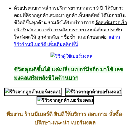
ด้วยประสบการณ์การบริการยาวนานกว่า 9 ปี ได้รับการ
ตอบที่ดีจากลูกค้าเสมอมา ลูกค้าเห็นผลลัพธ์ ได้โอกาสใน
ชีวิตดีขึ้นทุกด้าน รวมถึงได้รับบริการการ
จัดส่งซิมรวดเร็ว
/ นัดรับสะดวก / บริการหลังการขาย แบบดีเยี่ยม ประทับ
ใจ
ส่งผลให้ ลูกค้ากลับมาซื้อซ้ำ, แนะนำบอกต่อ
#อ่าน
รีวิวร้านมีเบอร์ดี เพิ่มเติมคลิกที่นี่
ชีวิตคุณดีขึ้นได้ แค่
เปลี่ยนเบอร์มือถือ
มาใช้
เลข
มงคลเสริมพลังชีวิตด้านบวก
ทีมงาน ร้านมีเบอร์ดี ยินดีให้บริการ สอบถาม-สั่งซื้อ-
ปรึกษา-แนะนำ
เบอร์มงคล