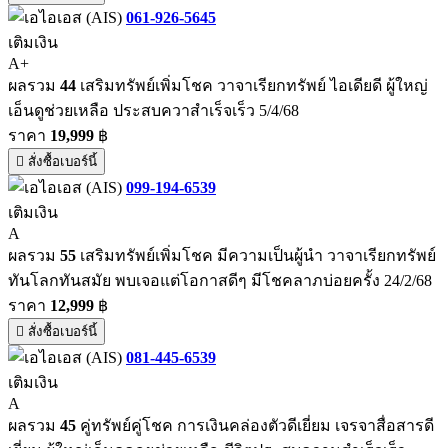
061-926-5645
เติมเงิน
A+
ผลรวม
44
เสริมทรัพย์เพิ่มโชค วาจาเรียกทรัพย์ ไอเดียดี ผู้ใหญ่
เอ็นดูช่วยเหลือ ประสบควาสำเร็จเร็ว 5/4/68
ราคา
19,999
฿
สั่งซื้อเบอร์นี้
099-194-6539
เติมเงิน
A
ผลรวม
55
เสริมทรัพย์เพิ่มโชค มีความเป็นผู้นำ วาจาเรียกทรัพย์
ทันโลกทันสมัย พบเจอแต่โอกาสดีๆ มีโชคลาภบ่อยครั้ง 24/2/68
ราคา
12,999
฿
สั่งซื้อเบอร์นี้
081-445-6539
เติมเงิน
A
ผลรวม
45
คู่ทรัพย์คู่โชค การเงินคล่องตัวดีเยี่ยม เจรจาสื่อสารดี