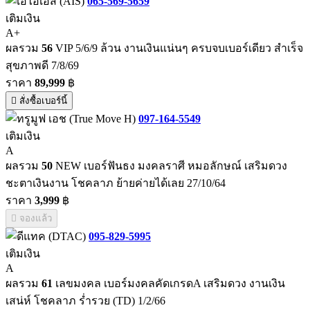
065-569-5659
เติมเงิน
A+
ผลรวม
56
VIP 5/6/9 ล้วน งานเงินแน่นๆ ครบจบเบอร์เดียว สำเร็จ
สุขภาพดี 7/8/69
ราคา
89,999
฿
สั่งซื้อเบอร์นี้
097-164-5549
เติมเงิน
A
ผลรวม
50
NEW เบอร์ฟันธง มงคลราศี หมอลักษณ์ เสริมดวง
ชะตาเงินงาน โชคลาภ ย้ายค่ายได้เลย 27/10/64
ราคา
3,999
฿
จองแล้ว
095-829-5995
เติมเงิน
A
ผลรวม
61
เลขมงคล เบอร์มงคลคัดเกรดA เสริมดวง งานเงิน
เสน่ห์ โชคลาภ ร่ำรวย (TD) 1/2/66