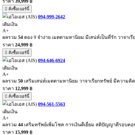
ราคา
39,999
฿
สั่งซื้อเบอร์นี้
094-999-2642
เติมเงิน
A+
ผลรวม
54
ตอง 9 จำง่าย เมตตามหานิยม มีเสน่ห์เป็นที่รัก วาจาเรีย
ราคา
24,999
฿
สั่งซื้อเบอร์นี้
094-646-6924
เติมเงิน
A+
ผลรวม
50
เสริมเสน่ห์เมตตามหานิยม วาจาเรียกทรัพย์ มีความคิ
ราคา
12,999
฿
สั่งซื้อเบอร์นี้
094-561-5563
เติมเงิน
A+
ผลรวม
44
เสริมทรัพย์เพิ่มโชค การเงินดีเยี่ยม สติปัญญาดีรอบคอบมั
ราคา
15,999
฿