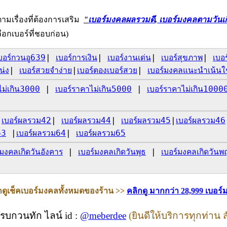
มเรื่องที่ต้องการเสริม
"
เบอร์มงคลผลรวมดี
,
เบอร์มงคลตามวันเก
ลือกเบอร์ที่ชอบก่อน)
บอร์กวนอู639
|
เบอร์การเงิน
|
เบอร์
งานเด่น
|
เบอร์สุขภาพ
|
เบอ
น่ง
|
เบอร์สวยจำง่าย
|
เบอร์ตองเบอร์สวย
|
เบอร์มงคลแนะนำเน้นใ
ไม่เกิน3000
|
เบอร์ราคาไม่เกิน5000
|
เบอร์ราคาไม่เกิน1000
|
เบอร์ผลรวม42
|
เบอร์ผลรวม44
|
เบอร์ผลรวม45
|
เบอร์ผลรวม46
63
|
เบอร์ผลรวม64
|
เบอร์ผลรวม65
์มงคลเกิดวันอังคาร
|
เบอร์มงคลเกิดวันพุธ
|
เบอร์มงคลเกิดวันพ
กดูเช็คเบอร์มงคลทั้งหมดของร้าน >>
คลิกดู มากกว่า 28,999 เบอร
รบกวนทัก ไลน์ id :
@meberdee
(ยินดีให้บริการทุกท่าน ส