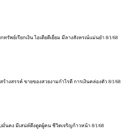
กทรัพย์เรียกเงิน ไอเดียดีเยี่ยม มีลางสังหรณ์แม่นยำ 8/1/68
ดสร้างสรรค์ ขายของสวยงามกำไรดี การเงินคล่องตัว 8/1/68
่นคง มีเสน่ห์ดึงดูดผู้คน ชีวิตเจริญก้าวหน้า 8/1/68