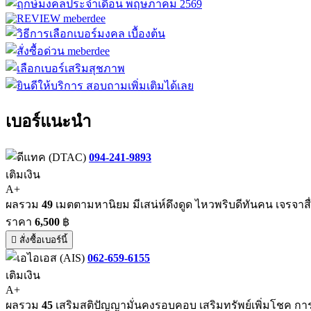
เบอร์แนะนำ
094-241-9893
เติมเงิน
A+
ผลรวม
49
เมตตามหานิยม มีเสน่ห์ดึงดูด ไหวพริบดีทันคน เจรจาสื่อส
ราคา
6,500
฿
สั่งซื้อเบอร์นี้
062-659-6155
เติมเงิน
A+
ผลรวม
45
เสริมสติปัญญามั่นคงรอบคอบ เสริมทรัพย์เพิ่มโชค การเงินด