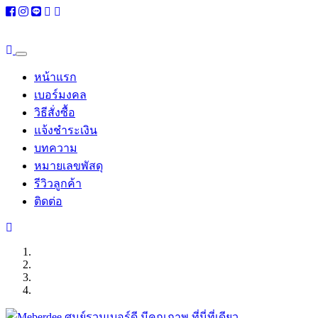
หน้าแรก
เบอร์มงคล
วิธีสั่งซื้อ
แจ้งชำระเงิน
บทความ
หมายเลขพัสดุ
รีวิวลูกค้า
ติดต่อ