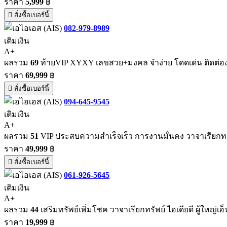
ราคา
5,999
฿
สั่งซื้อเบอร์นี้
082-979-8989
เติมเงิน
A+
ผลรวม
69
ท้ายVIP XYXY เลขสวย+มงคล จำง่าย โดดเด่น ติดต่องา
ราคา
69,999
฿
สั่งซื้อเบอร์นี้
094-645-9545
เติมเงิน
A+
ผลรวม
51
VIP ประสบความสำเร็จเร็ว การงานมั่นคง วาจาเรียกทรัพย์ ม
ราคา
49,999
฿
สั่งซื้อเบอร์นี้
061-926-5645
เติมเงิน
A+
ผลรวม
44
เสริมทรัพย์เพิ่มโชค วาจาเรียกทรัพย์ ไอเดียดี ผู้ใหญ่เ
ราคา
19,999
฿