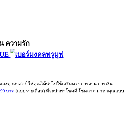
าน ความรัก
UE
องทุกศาสตร์ ให้คุณได้นำไปใช้เสริมดวง การงาน การเงิน
999 บาท
(แบบรายเดือน) ที่จะนำพาโชคดี โชคลาภ มาหาคุณแบบ