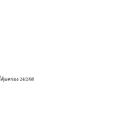
์คุ้มครอง 24/2/68