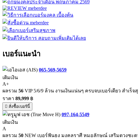
เบอร์แนะนำ
065-569-5659
เติมเงิน
A+
ผลรวม
56
VIP 5/6/9 ล้วน งานเงินแน่นๆ ครบจบเบอร์เดียว สำเร็จส
ราคา
89,999
฿
สั่งซื้อเบอร์นี้
097-164-5549
เติมเงิน
A
ผลรวม
50
NEW เบอร์ฟันธง มงคลราศี หมอลักษณ์ เสริมดวงชะตาเ