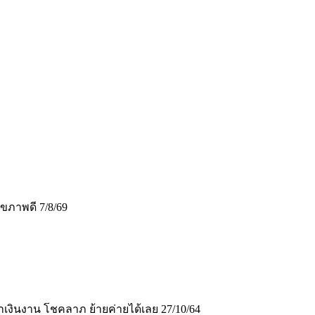
ุขภาพดี 7/8/69
งินงาน โชคลาภ ย้ายค่ายได้เลย 27/10/64