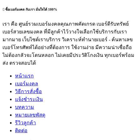
ซื้อเบอร์มงคล กับเรา มั่นใจได้ 100%
เรา คือ ศูนย์รวมเบอร์มงคลคุณภาพคัดเกรด เบอร์ดีรับทรัพย์
เบอร์สวยเลขมงคล ที่มีลูกค้าไว้วางใจเลือกใช้บริการกับเรา
มากมาย เว็บไซต์เราบริการ วิเคราะห์ทำนายเบอร์ - ค้นหาเลข
เบอร์โทรศัพท์ได้อย่างที่ต้องการ ใช้งานง่าย มีความน่าเชื่อถือ
ไม่ต้องกลัวจะโดนหลอก ไม่เคยมีประวัติโกงเงิน ทุกเบอร์พร้อม
ส่ง ตรวจสอบได้
หน้าแรก
เบอร์มงคล
วิธีการสั่งซื้อ
แจ้งชำระเงิน
บทความ
หมายเลขพัสดุ
รีวิวลูกค้า
ติดต่อ