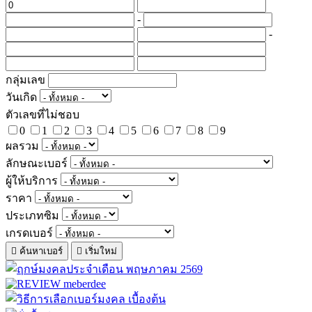
-
-
กลุ่มเลข
วันเกิด
ตัวเลขที่ไม่ชอบ
0
1
2
3
4
5
6
7
8
9
ผลรวม
ลักษณะเบอร์
ผู้ให้บริการ
ราคา
ประเภทซิม
เกรดเบอร์
ค้นหาเบอร์
เริ่มใหม่