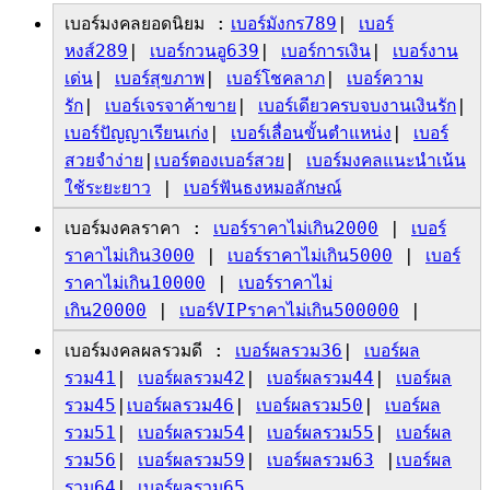
เบอร์มงคลยอดนิยม :
เบอร์มังกร789
|
เบอร์
หงส์289
|
เบอร์กวนอู639
|
เบอร์การเงิน
|
เบอร์
งาน
เด่น
|
เบอร์สุขภาพ
|
เบอร์โชคลาภ
|
เบอร์ความ
รัก
|
เบอร์เจรจาค้าขาย
|
เบอร์เดียวครบจบงานเงินรัก
|
เบอร์ปัญญาเรียนเก่ง
|
เบอร์เลื่อนขั้นตำแหน่ง
|
เบอร์
สวยจำง่าย
|
เบอร์ตองเบอร์สวย
|
เบอร์มงคลแนะนำเน้น
ใช้ระยะยาว
|
เบอร์ฟันธงหมอลักษณ์
เบอร์มงคลราคา :
เบอร์ราคาไม่เกิน2000
|
เบอร์
ราคาไม่เกิน3000
|
เบอร์ราคาไม่เกิน5000
|
เบอร์
ราคาไม่เกิน10000
|
เบอร์ราคาไม่
เกิน20000
|
เบอร์VIPราคาไม่เกิน500000
|
เบอร์มงคลผลรวมดี :
เบอร์ผลรวม36
|
เบอร์ผล
รวม41
|
เบอร์ผลรวม42
|
เบอร์ผลรวม44
|
เบอร์ผล
รวม45
|
เบอร์ผลรวม46
|
เบอร์ผลรวม50
|
เบอร์ผล
รวม51
|
เบอร์ผลรวม54
|
เบอร์ผลรวม55
|
เบอร์ผล
รวม56
|
เบอร์ผลรวม59
|
เบอร์ผลรวม63
|
เบอร์ผล
รวม64
|
เบอร์ผลรวม65