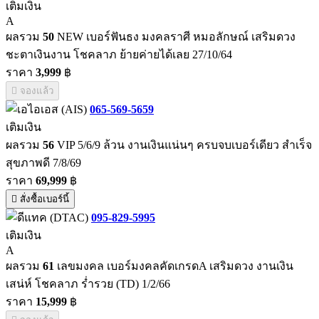
เติมเงิน
A
ผลรวม
50
NEW เบอร์ฟันธง มงคลราศี หมอลักษณ์ เสริมดวง
ชะตาเงินงาน โชคลาภ ย้ายค่ายได้เลย 27/10/64
ราคา
3,999
฿
จองแล้ว
065-569-5659
เติมเงิน
ผลรวม
56
VIP 5/6/9 ล้วน งานเงินแน่นๆ ครบจบเบอร์เดียว สำเร็จ
สุขภาพดี 7/8/69
ราคา
69,999
฿
สั่งซื้อเบอร์นี้
095-829-5995
เติมเงิน
A
ผลรวม
61
เลขมงคล เบอร์มงคลคัดเกรดA เสริมดวง งานเงิน
เสน่ห์ โชคลาภ ร่ำรวย (TD) 1/2/66
ราคา
15,999
฿