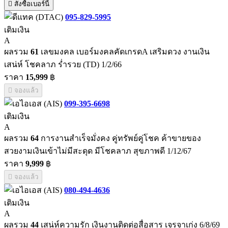
สั่งซื้อเบอร์นี้
095-829-5995
เติมเงิน
A
ผลรวม
61
เลขมงคล เบอร์มงคลคัดเกรดA เสริมดวง งานเงิน
เสน่ห์ โชคลาภ ร่ำรวย (TD) 1/2/66
ราคา
15,999
฿
จองแล้ว
099-395-6698
เติมเงิน
A
ผลรวม
64
การงานสำเร็จมั่งคง คู่ทรัพย์คู่โชค ค้าขายของ
สวยงามเงินเข้าไม่มีสะดุด มีโชคลาภ สุขภาพดี 1/12/67
ราคา
9,999
฿
จองแล้ว
080-494-4636
เติมเงิน
A
ผลรวม
44
เสน่ห์ความรัก เงินงานติดต่อสื่อสาร เจรจาเก่ง 6/8/69