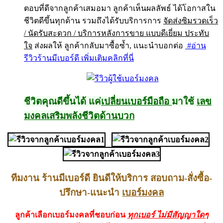
ตอบที่ดีจากลูกค้าเสมอมา ลูกค้าเห็นผลลัพธ์ ได้โอกาสใน
ชีวิตดีขึ้นทุกด้าน รวมถึงได้รับบริการการ
จัดส่งซิมรวดเร็ว
/ นัดรับสะดวก / บริการหลังการขาย แบบดีเยี่ยม ประทับ
ใจ
ส่งผลให้ ลูกค้ากลับมาซื้อซ้ำ, แนะนำบอกต่อ
#อ่าน
รีวิวร้านมีเบอร์ดี เพิ่มเติมคลิกที่นี่
ชีวิตคุณดีขึ้นได้ แค่
เปลี่ยนเบอร์มือถือ
มาใช้
เลข
มงคลเสริมพลังชีวิตด้านบวก
ทีมงาน ร้านมีเบอร์ดี ยินดีให้บริการ สอบถาม-สั่งซื้อ-
ปรึกษา-แนะนำ
เบอร์มงคล
ลูกค้าเลือกเบอร์มงคลที่ชอบก่อน
ทุกเบอร์ ไม่มีสัญญาใดๆ