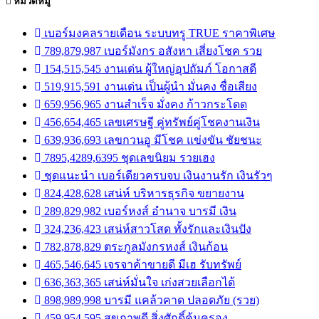
หมวดหมู่
เบอร์มงคลรายเดือน ระบบทรู TRUE ราคาพิเศษ
789,879,987 เบอร์มังกร อสังหา เสี่ยงโชค รวย
154,515,545 งานเด่น ผู้ใหญ่อุปถัมภ์ โอกาสดี
519,915,591 งานเด่น เป็นผู้นำ มั่นคง ชื่อเสียง
659,956,965 งานสำเร็จ มั่งคง ก้าวกระโดด
456,654,465 เลขเศรษฐี คู่ทรัพย์คู่โชคงานเงิน
639,936,693 เลขกวนอู มีโชค แข่งขัน ชัยชนะ
7895,4289,6395 ชุดเลขนิยม รวยเฮง
ชุดแนะนำ เบอร์เดียวครบจบ เงินงานรัก เงินรัวๆ
824,428,628 เสน่ห์ บริหารธุรกิจ ขยายงาน
289,829,982 เบอร์หงส์ อำนาจ บารมี เงิน
324,236,423 เสน่ห์สาวโสด ทั้งรักและเงินปัง
782,878,829 ตระกูลมังกรหงส์ เงินก้อน
465,546,645 เจรจาค้าขายดี มีเฮ รับทรัพย์
636,363,365 เสน่ห์มั่นใจ เก่งสวยเลือกได้
898,989,998 บารมี แคล้วคาด ปลอดภัย (รวย)
459,954,595 สุขภาพดี สิ่งศักดิ์คุ้มครอง