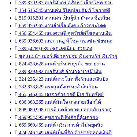
789,879,987 เบอร์มังกร อสังหา เสี่ยงโชค รวย
154,515,545 งานเด่น ผู้ใหญ่อุปถัมภ์ โอกาสดี
519,915,591 งานเด่น เป็นผู้นำ มั่นคง ชื่อเสียง
659,956,965 งานสำเร็จ มั่งคง ก้าวกระโดด
456,654,465 เลขเศรษฐี คู่ทรัพย์คู่โชคงานเงิน
639,936,693 เลขกวนอู มีโชค แข่งขัน ชัยชนะ
7895,4289,6395 ชุดเลขนิยม รวยเฮง
ชุดแนะนำ เบอร์เดียวครบจบ เงินงานรัก เงินรัวๆ
824,428,628 เสน่ห์ บริหารธุรกิจ ขยายงาน
289,829,982 เบอร์หงส์ อำนาจ บารมี เงิน
324,236,423 เสน่ห์สาวโสด ทั้งรักและเงินปัง
782,878,829 ตระกูลมังกรหงส์ เงินก้อน
465,546,645 เจรจาค้าขายดี มีเฮ รับทรัพย์
636,363,365 เสน่ห์มั่นใจ เก่งสวยเลือกได้
898,989,998 บารมี แคล้วคาด ปลอดภัย (รวย)
459,954,595 สุขภาพดี สิ่งศักดิ์คุ้มครอง
669,669,469 เสน่ห์+เงิน การค้าไม่หยุดนิ่ง
424,246,249 เสน่ห์เป็นที่รัก ค้าขายคล่องเงินดี