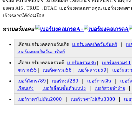
พร้อมวิธีเปลี่ยนเบอร์ ให้ เห็นผลเร็ว-ชัดเจน
ร้านมีเบอร์ดี รวมทุก
มงคล AIS
,
TRUE
,
DTAC
เบอร์มงคลเฉพาะคุณ
เบอร์มงคล
ตา
เป้าหมายได้ก่อนใคร
หาเบอร์มงคล
เลือกเบอร์มงคลตามวันเกิด
เบอร์มงคลเกิดวันจันทร์
|
เบ
เบอร์มงคลเกิดวันอาทิตย์
เลือกเบอร์มงคลผลรวมดี
เบอร์ผลรวม36
|
เบอร์ผลรวม41
ผลรวม55
|
เบอร์ผลรวม56
|
เบอร์ผลรวม59
|
เบอร์ผลร
เบอร์มังกร789
|
เบอร์หงส์289
|
เบอร์การเงิน
|
เบอร์
ง
เรียนเก่ง
|
เบอร์เลื่อนขั้นตำแหน่ง
|
เบอร์สวยจำง่าย
เบอร์ราคาไม่เกิน2000
|
เบอร์ราคาไม่เกิน3000
|
เบอ