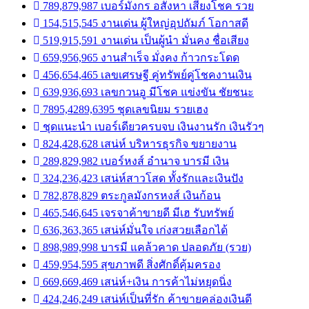
789,879,987 เบอร์มังกร อสังหา เสี่ยงโชค รวย
154,515,545 งานเด่น ผู้ใหญ่อุปถัมภ์ โอกาสดี
519,915,591 งานเด่น เป็นผู้นำ มั่นคง ชื่อเสียง
659,956,965 งานสำเร็จ มั่งคง ก้าวกระโดด
456,654,465 เลขเศรษฐี คู่ทรัพย์คู่โชคงานเงิน
639,936,693 เลขกวนอู มีโชค แข่งขัน ชัยชนะ
7895,4289,6395 ชุดเลขนิยม รวยเฮง
ชุดแนะนำ เบอร์เดียวครบจบ เงินงานรัก เงินรัวๆ
824,428,628 เสน่ห์ บริหารธุรกิจ ขยายงาน
289,829,982 เบอร์หงส์ อำนาจ บารมี เงิน
324,236,423 เสน่ห์สาวโสด ทั้งรักและเงินปัง
782,878,829 ตระกูลมังกรหงส์ เงินก้อน
465,546,645 เจรจาค้าขายดี มีเฮ รับทรัพย์
636,363,365 เสน่ห์มั่นใจ เก่งสวยเลือกได้
898,989,998 บารมี แคล้วคาด ปลอดภัย (รวย)
459,954,595 สุขภาพดี สิ่งศักดิ์คุ้มครอง
669,669,469 เสน่ห์+เงิน การค้าไม่หยุดนิ่ง
424,246,249 เสน่ห์เป็นที่รัก ค้าขายคล่องเงินดี