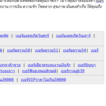
มาะสมกับตัวเลขคัดเกรดคุณภาพA+ ไม่ว่าคุณกำลังมองหา
เบอร์
รงาน การเงิน ความรัก โชคลาภ สุขภาพ มั่นคงสำเร็จ ให้คุณถึง
พฤหัส
|
เบอร์มงคลเกิดวันศุกร์
|
เบอร์มงคลเกิดวันเสาร์
|
46
|
เบอร์ผลรวม50
|
เบอร์ผลรวม51
|
เบอร์ผลรวม54
|
เบอร์
์เจรจาค้าขาย
|
เบอร์เดียวครบจบงานเงินรัก
|
เบอร์ปัญญา
้ระยะยาว
|
เบอร์ฟันธงหมอลักษณ์
|
เบอร์กวนอู639
กิน20000
|
เบอร์VIPราคาไม่เกิน50000