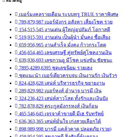
หมวดหมู่
เบอร์มงคลรายเดือน ระบบทรู TRUE ราคาพิเศษ
789,879,987 เบอร์มังกร อสังหา เสี่ยงโชค รวย
154,515,545 งานเด่น ผู้ใหญ่อุปถัมภ์ โอกาสดี
519,915,591 งานเด่น เป็นผู้นำ มั่นคง ชื่อเสียง
659,956,965 งานสำเร็จ มั่งคง ก้าวกระโดด
456,654,465 เลขเศรษฐี คู่ทรัพย์คู่โชคงานเงิน
639,936,693 เลขกวนอู มีโชค แข่งขัน ชัยชนะ
7895,4289,6395 ชุดเลขนิยม รวยเฮง
ชุดแนะนำ เบอร์เดียวครบจบ เงินงานรัก เงินรัวๆ
824,428,628 เสน่ห์ บริหารธุรกิจ ขยายงาน
289,829,982 เบอร์หงส์ อำนาจ บารมี เงิน
324,236,423 เสน่ห์สาวโสด ทั้งรักและเงินปัง
782,878,829 ตระกูลมังกรหงส์ เงินก้อน
465,546,645 เจรจาค้าขายดี มีเฮ รับทรัพย์
636,363,365 เสน่ห์มั่นใจ เก่งสวยเลือกได้
898,989,998 บารมี แคล้วคาด ปลอดภัย (รวย)
459,954,595 สุขภาพดี สิ่งศักดิ์คุ้มครอง