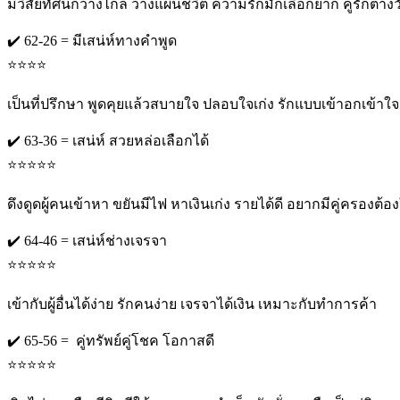
มีวิสัยทัศน์กว้างไกล วางแผนชีวิต ความรักมักเลือกยาก คู่รักต่างว
✔️ 62-26 = มีเสน่ห์ทางคำพูด
⭐️⭐️⭐️⭐️
เป็นที่ปรึกษา พูดคุยแล้วสบายใจ ปลอบใจเก่ง รักแบบเข้าอกเข้าใจ
✔️ 63-36 = เสน่ห์ สวยหล่อเลือกได้
⭐️⭐️⭐️⭐️⭐️
ดึงดูดผู้คนเข้าหา ขยันมีไฟ หาเงินเก่ง รายได้ดี อยากมีคู่ครองต้อง
✔️ 64-46 = เสน่ห์ช่างเจรจา
⭐️⭐️⭐️⭐️⭐️
เข้ากับผู้อื่นได้ง่าย รักคนง่าย เจรจาได้เงิน เหมาะกับทำการค้า
✔️ 65-56 = คู่ทรัพย์คู่โชค โอกาสดี
⭐️⭐️⭐️⭐️⭐️