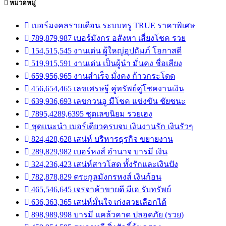
หมวดหมู่
เบอร์มงคลรายเดือน ระบบทรู TRUE ราคาพิเศษ
789,879,987 เบอร์มังกร อสังหา เสี่ยงโชค รวย
154,515,545 งานเด่น ผู้ใหญ่อุปถัมภ์ โอกาสดี
519,915,591 งานเด่น เป็นผู้นำ มั่นคง ชื่อเสียง
659,956,965 งานสำเร็จ มั่งคง ก้าวกระโดด
456,654,465 เลขเศรษฐี คู่ทรัพย์คู่โชคงานเงิน
639,936,693 เลขกวนอู มีโชค แข่งขัน ชัยชนะ
7895,4289,6395 ชุดเลขนิยม รวยเฮง
ชุดแนะนำ เบอร์เดียวครบจบ เงินงานรัก เงินรัวๆ
824,428,628 เสน่ห์ บริหารธุรกิจ ขยายงาน
289,829,982 เบอร์หงส์ อำนาจ บารมี เงิน
324,236,423 เสน่ห์สาวโสด ทั้งรักและเงินปัง
782,878,829 ตระกูลมังกรหงส์ เงินก้อน
465,546,645 เจรจาค้าขายดี มีเฮ รับทรัพย์
636,363,365 เสน่ห์มั่นใจ เก่งสวยเลือกได้
898,989,998 บารมี แคล้วคาด ปลอดภัย (รวย)