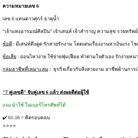
ความหมายเลข 6
เลข 6 แทนดาวศุกร์ ธาตุน้ำ
“เจ้าแห่งอารมณ์ศิลปิน” เจ้าเสน่ห์ เจ้าสำราญ ความสุข รวยทรัพย์
ข้อดี
: มีเสน่ห์ดึงดูด รักสวยรักงาม โดดเด่นเรื่องงานหาเงินเก่ง 
ข้อเสีย
: อ่อนไหวง่าย ใช้จ่ายฟุ่มเฟือย ทำตามใจตัวเอง รักง่ายหน่า
กลุ่มอาชีพที่เหมาะสม
: ธุรกิจเกี่ยวกับสิ่งสวยงาม อาชีพด้านการ
"7 คู่เลขดี" จับคู่เลข 6 แล้ว ส่งผลดีต่อผู้ใช้
แนะนำใช้ ในเบอร์โทรศัพท์ได้
✔️ 61-16 = คิดรอบคอบ
⭐️⭐️⭐️⭐️