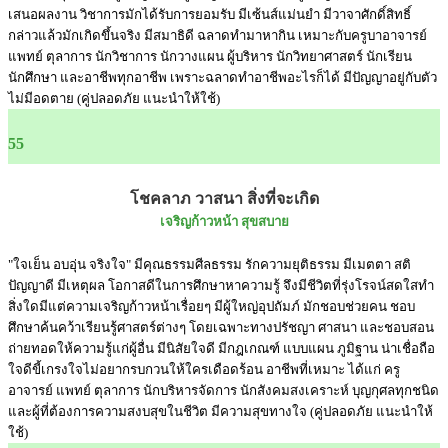
เสนอผลงาน วิชาการมักได้รับการยอมรับ มีเซ้นส์แม่นยำ มีวาจาศักดิ์สิทธิ์
กล่าวแล้วมักเกิดขึ้นจริง มีสมาธิดี ฉลาดทำมาหากิน เหมาะกับครูบาอาจารย์
แพทย์ ตุลาการ นักวิชาการ นักวางแผน ผู้บริหาร นักวิทยาศาสตร์ นักเรียน
นักศึกษา และอาชีพทุกอาชีพ เพราะฉลาดทำอาชีพอะไรก็ได้ มีปัญญาอยู่กับตัว
ไม่มีอดตาย (คู่ปลอดภัย แนะนำให้ใช้)
55
โชคลาภ วาสนา สิ่งที่จะเกิด
เจริญก้าวหน้า สุขสบาย
"ใจเย็น อบอุ่น จริงใจ" มีคุณธรรมศีลธรรม รักความยุติธรรม มีเมตตา สติ
ปัญญาดี มีเหตุผล โอกาสดีในการศึกษาหาความรู้ จึงมีชีวิตที่รุ่งโรจน์สดใสทำ
สิ่งใดมีแต่ความเจริญก้าวหน้าเรื่อยๆ มีผู้ใหญ่อุปถัมภ์ มักชอบช่วยคน ชอบ
ศึกษาค้นคว้าเรียนรู้ศาสตร์ต่างๆ โดยเฉพาะทางปรัชญา ศาสนา และชอบสอน
ถ่ายทอดให้ความรู้แก่ผู้อื่น มีนิสัยใจดี มีกฎเกณฑ์ แบบแผน ภูมิฐาน น่าเชื่อถือ
ใจดีขี้เกรงใจไม่อยากรบกวนให้ใครเดือดร้อน อาชีพที่เหมาะ ได้แก่ ครู
อาจารย์ แพทย์ ตุลาการ นักบริหารจัดการ นักสังคมสงเคราะห์ บุญกุศลทุกชนิด
และผู้ที่ต้องการความสงบสุขในชีวิต มีความสุขทางใจ (คู่ปลอดภัย แนะนำให้
ใช้)