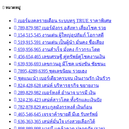
หมวดหมู่
เบอร์มงคลรายเดือน ระบบทรู TRUE ราคาพิเศษ
789,879,987 เบอร์มังกร อสังหา เสี่ยงโชค รวย
154,515,545 งานเด่น ผู้ใหญ่อุปถัมภ์ โอกาสดี
519,915,591 งานเด่น เป็นผู้นำ มั่นคง ชื่อเสียง
659,956,965 งานสำเร็จ มั่งคง ก้าวกระโดด
456,654,465 เลขเศรษฐี คู่ทรัพย์คู่โชคงานเงิน
639,936,693 เลขกวนอู มีโชค แข่งขัน ชัยชนะ
7895,4289,6395 ชุดเลขนิยม รวยเฮง
ชุดแนะนำ เบอร์เดียวครบจบ เงินงานรัก เงินรัวๆ
824,428,628 เสน่ห์ บริหารธุรกิจ ขยายงาน
289,829,982 เบอร์หงส์ อำนาจ บารมี เงิน
324,236,423 เสน่ห์สาวโสด ทั้งรักและเงินปัง
782,878,829 ตระกูลมังกรหงส์ เงินก้อน
465,546,645 เจรจาค้าขายดี มีเฮ รับทรัพย์
636,363,365 เสน่ห์มั่นใจ เก่งสวยเลือกได้
898,989,998 บารมี แคล้วคาด ปลอดภัย (รวย)