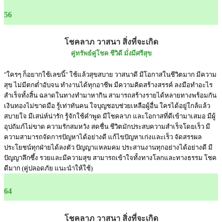
56
โชคลาภ วาสนา สิ่งที่จะเกิด
คู่ทรัพย์คู่โชค ชีวิดี มั่งมีศรีสุข
"ใครๆ ก็อยากใช้เลขนี้" ใช้แล้วสุขสบาย วาสนาดี มีโอกาสในชีวิตมาก มีความ
สุข ไม่มีตกต่ำอับจน ทำงานได้ทุกอาชีพ มีความคิดสร้างสรรค์ ลงมือทำอะไร
สำเร็จทั้งสิ้น ฉลาดในทางทำมาหากิน สามารถสร้างรายได้หลายทางพร้อมกัน
เงินทองไม่ขาดมือ รู้เท่าทันคน ใจบุญชอบช่วยเหลือผู้อื่น ใครได้อยู่ใกล้แล้ว
สบายใจ มีเสน่ห์น่ารัก รู้จักใช้คำพูด มีโชคลาภ และโอกาสที่ดีเข้ามาเสมอ มีผู้
อุปถัมภ์ไม่ขาด ความรักสมหวัง สดชื่น ชีวิตมักประสบความสำเร็จโดยเร็ว มี
ความสามารถจัดการปัญหาได้อย่างดี แก้ไขปัญหาเก่งและเร็ว จัดสรรผล
ประโยชน์ทุกฝ่ายได้ลงตัว ปัญญาแหลมคม ประสานงานทุกอย่างได้อย่างดี มี
ปัญญาลึกซึ้ง รวยและมีความสุข สามารถเข้าใจทั้งทางโลกและทางธรรม โชค
ดีมาก (คู่ปลอดภัย แนะนำให้ใช้)
64
โชคลาภ วาสนา สิ่งที่จะเกิด