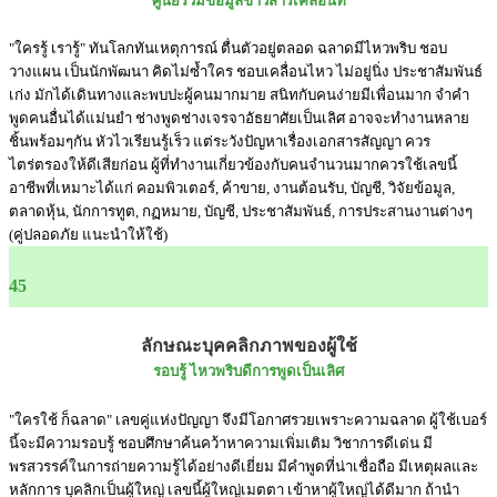
ศูนย์รวมข้อมูลข่าวสารเคลื่อนที่
"ใครรู้ เรารู้" ทันโลกทันเหตุการณ์ ตื่นตัวอยู่ตลอด ฉลาดมีไหวพริบ ชอบ
วางแผน เป็นนักพัฒนา คิดไม่ซ้ำใคร ชอบเคลื่อนไหว ไม่อยู่นิ่ง ประชาสัมพันธ์
เก่ง มักได้เดินทางและพบปะผู้คนมากมาย สนิทกับคนง่ายมีเพื่อนมาก จำคำ
พูดคนอื่นได้แม่นยำ ช่างพูดช่างเจรจาอัธยาศัยเป็นเลิศ อาจจะทำงานหลาย
ชิ้นพร้อมๆกัน หัวไวเรียนรู้เร็ว แต่ระวังปัญหาเรื่องเอกสารสัญญา ควร
ไตร่ตรองให้ดีเสียก่อน ผู้ที่ทำงานเกี่ยวข้องกับคนจำนวนมากควรใช้เลขนี้
อาชีพที่เหมาะได้แก่ คอมพิวเตอร์, ค้าขาย, งานต้อนรับ, บัญชี, วิจัยข้อมูล,
ตลาดหุ้น, นักการทูต, กฏหมาย, บัญชี, ประชาสัมพันธ์, การประสานงานต่างๆ
(คู่ปลอดภัย แนะนำให้ใช้)
45
ลักษณะบุคคลิกภาพของผู้ใช้
รอบรู้ ไหวพริบดีการพูดเป็นเลิศ
"ใครใช้ ก็ฉลาด" เลขคู่แห่งปัญญา จึงมีโอกาศรวยเพราะความฉลาด ผู้ใช้เบอร์
นี้จะมีความรอบรู้ ชอบศึกษาค้นคว้าหาความเพิ่มเติม วิชาการดีเด่น มี
พรสวรรค์ในการถ่ายความรู้ได้อย่างดีเยี่ยม มีคำพูดที่น่าเชื่อถือ มีเหตุผลและ
หลักการ บุคลิกเป็นผู้ใหญ่ เลขนี้ผู้ใหญ่เมตตา เข้าหาผู้ใหญ่ได้ดีมาก ถ้านำ