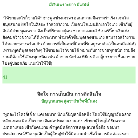
มีเงินเพราะปาก มีเสน่ห์
"ให้ขายอะไรก็ขายได้" ช่างพูดช่างเจรจา อ่อนหวาน มีความร่าเริง แจ่มใส
สนุกสนาน ฝักใฝ่ในศิลปะ รักสวยรักงาม เป็นคนโรแมนติกเอาใจเก่ง เข้ากับผู้
อื่นได้ง่าย พูดเพราะ จึงเป็นที่รักของผู้คน ชะตาของตนใช้เบอร์นี้หาเงินเก่ง
สังคมกว้างขวาง ได้ดีเพราะปาก ทำมาค้าขึ้น พูดเก่งขายเก่ง สามารถสร้างราย
ได้หลายๆทางพร้อมกัน ด้วยการที่เป็นคนที่มีคนที่รักอยู่รอบตัว (เป็นคนมีเสน่ห์)
เพราะพูดดีพูดเก่งจริงๆ ให้ขายอะไรก็ขายได้ หมาะกับการขายทุกชนิด รวมถึง
งานที่ต้องใช้เสียงทุกชนิด เช่น ค้าขาย นักร้อง พิธีกร ดีเจ ผู้บรรยาย ซื้อมาขาย
ไป (คู่ปลอดภัย แนะนำให้ใช้)
41
จิตใจ การเก็บเงิน การตัดสินใจ
ปัญญาฉลาด สู่ควาสำเร็จที่มั่นคง
"พูดอะไรใครก็เชื่อ" แค่เอ่ยปาก นักแก้ปัญหามือหนึ่ง โดยใช้ปัญญาอันฉลาด
หลักแหลม คิดเป็นระบบ ติดต่อประสานงานเก่ง เข้าหาผู้ใหญ่ได้รับความ
เมตตาเสมอ เข้ากับคนง่าย คำพูดมีหลักการเหตุผลน่าเชื่อถือ ชอบหา
ประสบการณ์ชีวิต บุคลิกเป็นผู้ใหญ่ทำให้มีความน่าเชื่อในการติดต่อเจรจา