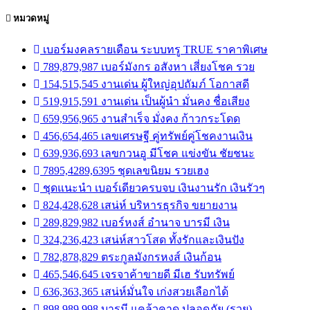
หมวดหมู่
เบอร์มงคลรายเดือน ระบบทรู TRUE ราคาพิเศษ
789,879,987 เบอร์มังกร อสังหา เสี่ยงโชค รวย
154,515,545 งานเด่น ผู้ใหญ่อุปถัมภ์ โอกาสดี
519,915,591 งานเด่น เป็นผู้นำ มั่นคง ชื่อเสียง
659,956,965 งานสำเร็จ มั่งคง ก้าวกระโดด
456,654,465 เลขเศรษฐี คู่ทรัพย์คู่โชคงานเงิน
639,936,693 เลขกวนอู มีโชค แข่งขัน ชัยชนะ
7895,4289,6395 ชุดเลขนิยม รวยเฮง
ชุดแนะนำ เบอร์เดียวครบจบ เงินงานรัก เงินรัวๆ
824,428,628 เสน่ห์ บริหารธุรกิจ ขยายงาน
289,829,982 เบอร์หงส์ อำนาจ บารมี เงิน
324,236,423 เสน่ห์สาวโสด ทั้งรักและเงินปัง
782,878,829 ตระกูลมังกรหงส์ เงินก้อน
465,546,645 เจรจาค้าขายดี มีเฮ รับทรัพย์
636,363,365 เสน่ห์มั่นใจ เก่งสวยเลือกได้
898,989,998 บารมี แคล้วคาด ปลอดภัย (รวย)