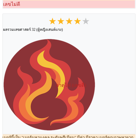
เลขไม่ดี
★★★★★
ผลรวมเลขศาสตร์ 32 (ผู้หญิงเสนห์แรง)
ธาตุไฟ (เลขดี)
เบอร์นี้เป็น "เบอร์มหามงคล ระดับพรีเมียม" มีค่า มีราคา เบอร์คุณภาพหายาก