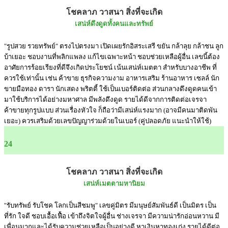
โชคลาภ วาสนา สิ่งที่จะเกิด
เสน่ห์ดึงดูดทั้งคนและทรัพย์
"รูปสวย รวยทรัพย์" ตรงไปตรงมา เปิดเผยรักอิสระเสรี ขยัน กล้าลุย กล้าชน ลูก
บ้าเยอะ ชอบงานที่พลิกแพลง แก้ไขเฉพาะหน้า ชอบช่วยเหลือผู้อื่น เลขนี้ต้อง
อาศัยการร้อยเรียงที่ดีจึงเกิดประโยชน์ เน้นเสน่ห์เมตตา สำหรับบางอาชีพ ที่
ควรใช้เท่านั้น เช่น ค้าขาย ธุรกิจความงาม อาหารเสริม ร้านอาหาร เซลล์ นัก
ขายมือทอง ดารา นักเสดง พริตตี้ ใช้เป็นเบอร์ติดต่อ ส่วนกลางดึงดูดคนเข้า
มาใช้บริการได้อย่างมหาศาล มีพลังดึงดูด รายได้ดีจากการติดต่อเจรจา
ค้าขายทุกรูปแบบ ส่วนเรื่องหัวใจ ก็ถือว่ามีเสน่ห์แรงมาก (อาจมีคนมาติดพัน
เยอะ) ควรเสริมด้วยเลขปัญญาร่วมด้วยในเบอร์ (คู่ปลอดภัย แนะนำให้ใช้)
24
โชคลาภ วาสนา สิ่งที่จะเกิด
เสน่ห์เมตตามหานิยม
"รับทรัพย์ รับโชค โลกเป็นสีชมพู" เลขคู่มิตร มีมนุษย์สัมพันธ์ดี เป็นมิตร เป็น
ที่รัก ใจดี ชอบเอื้อเฟื้อ เข้าถึงจิตใจผู้อื่น ช่างเจรจา มีความน่ารักอ่อนหวาน มี
เพื่อนมากและได้รับความช่วยเหลือเป็นอย่างดี หาเงินหาทองเก่ง รายได้ดีต่อ