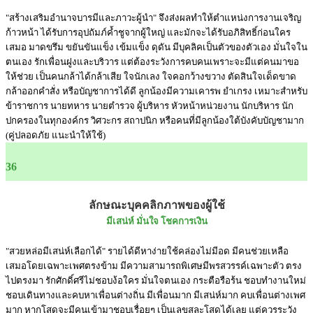
"สร้างเสริมอำนาจบารมีและภาวะผู้นำ" จึงส่งผลทำให้ตำแหน่งการงานเจริญ
ก้าวหน้า ได้รับการอุปถัมภ์ค้ำชูจากผู้ใหญ่ และมักจะได้รับอภิสิทธิ์ก่อนใคร
เสมอ มาดขรึม ขยันขันแข็ง เข้มแข็ง ดุดัน มีบุคลิคเป็นตัวของตัวเอง มั่นใจใน
ตนเอง รักเพื่อนฝูงและบริวาร แต่ต้องระวังการคบคนเพราะจะมีแต่คนมาขอ
ให้ช่วย เป็นคนกล้าได้กล้าเสีย ใจนักเลง ใจคอกว้างขวาง ตัดสินใจเด็ดขาด
กล้าออกคำสั่ง หรือบัญชาการได้ดี ลูกน้องมีความเคารพ ยำเกรง เหมาะสำหรับ
ข้าราชการ นายทหาร นายตำรวจ ผู้บริหาร หัวหน้าหน่วยงาน นักบริหาร นัก
ปกครองในทุกองค์กร วิศวะกร สถาปนิก หรือคนที่มีลูกน้องใต้บังคับบัญชามาก
(คู่ปลอดภัย แนะนำให้ใช้)
36
ลักษณะบุคคลิกภาพของผู้ใช้
มีเสน่ห์ มั่นใจ โชคการเงิน
"สวยหล่อมีเสน่ห์เลือกได้" รายได้ดีหาง่ายใช้คล่องไม่มีอด มีคนช่วยเหลือ
เสมอโดยเฉพาะเพศตรงข้าม มีความสามารถพิเศษมีพรสวรรค์เฉพาะตัว ตรง
ไปตรงมา รักศักดิ์ศรีไม่ชอบง้อใคร มั่นใจตนเอง กระตือรือร้น ชอบทำงานใหม่
ชอบเดินทางและคบหาเพื่อนต่างถิ่น มีเพื่อนมาก มีเสน่ห์มาก คบเพื่อนต่างเพศ
มาก หากโสดจะมีคนเข้ามาชอบเรื่อยๆ เป็นเลขสละโสดได้เลย แต่ควรระวัง