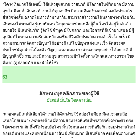
"ใครๆ ก็อยากใช้เลขนี้" ใช้แล้วสุขสบาย วาสนาดี มีโอกาสในชีวิตมาก มีความ
สุข ไม่มีตกต่ำอับจน ทำงานได้ทุกอาชีพ มีความคิดสร้างสรรค์ ลงมือทำอะไร
สำเร็จทั้งสิ้น ฉลาดในทางทำมาหากิน สามารถสร้างรายได้หลายทางพร้อมกัน
เงินทองไม่ขาดมือ รู้เท่าทันคน ใจบุญชอบช่วยเหลือผู้อื่น ใครได้อยู่ใกล้แล้ว
สบายใจ มีเสน่ห์น่ารัก รู้จักใช้คำพูด มีโชคลาภ และโอกาสที่ดีเข้ามาเสมอ มีผู้
อุปถัมภ์ไม่ขาด ความรักสมหวัง สดชื่น ชีวิตมักประสบความสำเร็จโดยเร็ว มี
ความสามารถจัดการปัญหาได้อย่างดี แก้ไขปัญหาเก่งและเร็ว จัดสรรผล
ประโยชน์ทุกฝ่ายได้ลงตัว ปัญญาแหลมคม ประสานงานทุกอย่างได้อย่างดี มี
ปัญญาลึกซึ้ง รวยและมีความสุข สามารถเข้าใจทั้งทางโลกและทางธรรม โชค
ดีมาก (คู่ปลอดภัย แนะนำให้ใช้)
63
ลักษณะบุคคลิกภาพของผู้ใช้
มีเสน่ห์ มั่นใจ โชคการเงิน
"สวยหล่อมีเสน่ห์เลือกได้" รายได้ดีหาง่ายใช้คล่องไม่มีอด มีคนช่วยเหลือ
เสมอโดยเฉพาะเพศตรงข้าม มีความสามารถพิเศษมีพรสวรรค์เฉพาะตัว ตรง
ไปตรงมา รักศักดิ์ศรีไม่ชอบง้อใคร มั่นใจตนเอง กระตือรือร้น ชอบทำงานใหม่
ชอบเดินทางและคบหาเพื่อนต่างถิ่น มีเพื่อนมาก มีเสน่ห์มาก คบเพื่อนต่างเพศ