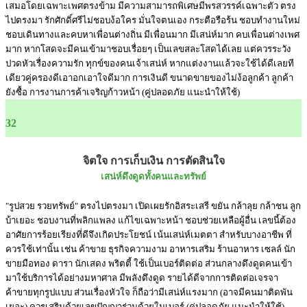
เสมอโดยเฉพาะเพศตรงข้าม มีความสามารถพิเศษมีพรสวรรค์เฉพาะตัว ตรง
ไปตรงมา รักศักดิ์ศรีไม่ชอบง้อใคร มั่นใจตนเอง กระตือรือร้น ชอบทำงานใหม่
ชอบเดินทางและคบหาเพื่อนต่างถิ่น มีเพื่อนมาก มีเสน่ห์มาก คบเพื่อนต่างเพศ
มาก หากโสดจะมีคนเข้ามาชอบเรื่อยๆ เป็นเลขสละโสดได้เลย แต่ควรระวัง
ปวดหัวเรื่องความรัก ทุกข์ของคนเจ้าเสน่ห์ หากแต่งงานแล้วจะใช้ได้ดีเลยที
เดียวคู่ครองดีเอาอกเอาใจดีมาก การเงินดี ขนาดขายของไม่ง้อลูกค้า ลูกค้า
ยังซื้อ การงานการค้าเจริญก้าวหน้า (คู่ปลอดภัย แนะนำให้ใช้)
32
จิตใจ การเก็บเงิน การตัดสินใจ
เสน่ห์ดึงดูดทั้งคนและทรัพย์
"รูปสวย รวยทรัพย์" ตรงไปตรงมา เปิดเผยรักอิสระเสรี ขยัน กล้าลุย กล้าชน ลูก
บ้าเยอะ ชอบงานที่พลิกแพลง แก้ไขเฉพาะหน้า ชอบช่วยเหลือผู้อื่น เลขนี้ต้อง
อาศัยการร้อยเรียงที่ดีจึงเกิดประโยชน์ เน้นเสน่ห์เมตตา สำหรับบางอาชีพ ที่
ควรใช้เท่านั้น เช่น ค้าขาย ธุรกิจความงาม อาหารเสริม ร้านอาหาร เซลล์ นัก
ขายมือทอง ดารา นักเสดง พริตตี้ ใช้เป็นเบอร์ติดต่อ ส่วนกลางดึงดูดคนเข้า
มาใช้บริการได้อย่างมหาศาล มีพลังดึงดูด รายได้ดีจากการติดต่อเจรจา
ค้าขายทุกรูปแบบ ส่วนเรื่องหัวใจ ก็ถือว่ามีเสน่ห์แรงมาก (อาจมีคนมาติดพัน
เยอะ) ควรเสริมด้วยเลขปัญญาร่วมด้วยในเบอร์ (คู่ปลอดภัย แนะนำให้ใช้)