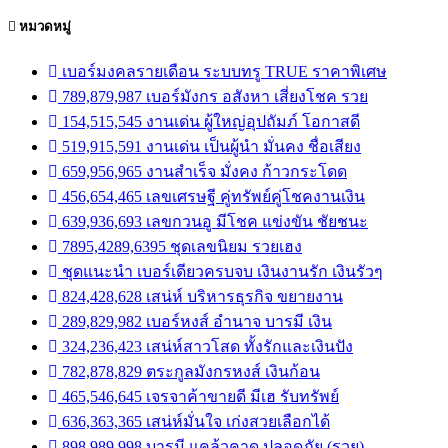
หมวดหมู่
เบอร์มงคลรายเดือน ระบบทรู TRUE ราคาพิเศษ
789,879,987 เบอร์มังกร อสังหา เสี่ยงโชค รวย
154,515,545 งานเด่น ผู้ใหญ่อุปถัมภ์ โอกาสดี
519,915,591 งานเด่น เป็นผู้นำ มั่นคง ชื่อเสียง
659,956,965 งานสำเร็จ มั่งคง ก้าวกระโดด
456,654,465 เลขเศรษฐี คู่ทรัพย์คู่โชคงานเงิน
639,936,693 เลขกวนอู มีโชค แข่งขัน ชัยชนะ
7895,4289,6395 ชุดเลขนิยม รวยเฮง
ชุดแนะนำ เบอร์เดียวครบจบ เงินงานรัก เงินรัวๆ
824,428,628 เสน่ห์ บริหารธุรกิจ ขยายงาน
289,829,982 เบอร์หงส์ อำนาจ บารมี เงิน
324,236,423 เสน่ห์สาวโสด ทั้งรักและเงินปัง
782,878,829 ตระกูลมังกรหงส์ เงินก้อน
465,546,645 เจรจาค้าขายดี มีเฮ รับทรัพย์
636,363,365 เสน่ห์มั่นใจ เก่งสวยเลือกได้
898,989,998 บารมี แคล้วคาด ปลอดภัย (รวย)