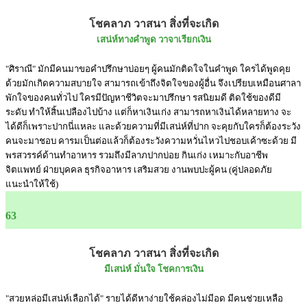
โชคลาภ วาสนา สิ่งที่จะเกิด
เสน่ห์ทางคำพูด วาจาเรียกเงิน
"ศิราณี" มักมีคนมาขอคำปรึกษาบ่อยๆ ผู้คนมักติดใจในคำพูด ใครได้พูดคุย
ด้วยมักเกิดความสบายใจ สามารถเข้าถึงจิตใจของผู้อื่น จึงเปรียบเหมือนศาลา
พักใจของคนทั่วไป ใครมีปัญหาชีวิตจะมาปรึกษา รสนิยมดี ติดใช้ของดีมี
ระดับ ทำให้สิ้นเปลืองไปบ้าง แต่ก็หาเงินเก่ง สามารถหาเงินได้หลายทาง จะ
ได้ดีก็เพราะปากนี่แหละ และด้วยความที่มีเสน่ห์ที่ปาก จะคุยกับใครก็ต้องระวัง
คนจะมาชอบ คารมเป็นต่อแล้วก็ต้องระวังความหวั่นไหวไปชอบเค้าซะด้วย มี
พรสวรรค์ด้านทำอาหาร รวมถึงมีลาภปากบ่อย กินเก่ง เหมาะกับอาชีพ
จิตแพทย์ ฝ่ายบุคคล ธุรกิจอาหาร เสริมสวย งานพบปะผู้คน (คู่ปลอดภัย
แนะนำให้ใช้)
63
โชคลาภ วาสนา สิ่งที่จะเกิด
มีเสน่ห์ มั่นใจ โชคการเงิน
"สวยหล่อมีเสน่ห์เลือกได้" รายได้ดีหาง่ายใช้คล่องไม่มีอด มีคนช่วยเหลือ