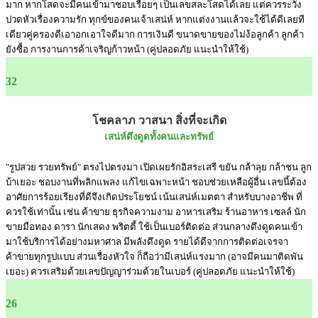
มาก หากโสดจะมีคนเข้ามาชอบเรื่อยๆ เป็นเลขสละโสดได้เลย แต่ควรระวัง
ปวดหัวเรื่องความรัก ทุกข์ของคนเจ้าเสน่ห์ หากแต่งงานแล้วจะใช้ได้ดีเลยที
เดียวคู่ครองดีเอาอกเอาใจดีมาก การเงินดี ขนาดขายของไม่ง้อลูกค้า ลูกค้า
ยังซื้อ การงานการค้าเจริญก้าวหน้า (คู่ปลอดภัย แนะนำให้ใช้)
32
โชคลาภ วาสนา สิ่งที่จะเกิด
เสน่ห์ดึงดูดทั้งคนและทรัพย์
"รูปสวย รวยทรัพย์" ตรงไปตรงมา เปิดเผยรักอิสระเสรี ขยัน กล้าลุย กล้าชน ลูก
บ้าเยอะ ชอบงานที่พลิกแพลง แก้ไขเฉพาะหน้า ชอบช่วยเหลือผู้อื่น เลขนี้ต้อง
อาศัยการร้อยเรียงที่ดีจึงเกิดประโยชน์ เน้นเสน่ห์เมตตา สำหรับบางอาชีพ ที่
ควรใช้เท่านั้น เช่น ค้าขาย ธุรกิจความงาม อาหารเสริม ร้านอาหาร เซลล์ นัก
ขายมือทอง ดารา นักเสดง พริตตี้ ใช้เป็นเบอร์ติดต่อ ส่วนกลางดึงดูดคนเข้า
มาใช้บริการได้อย่างมหาศาล มีพลังดึงดูด รายได้ดีจากการติดต่อเจรจา
ค้าขายทุกรูปแบบ ส่วนเรื่องหัวใจ ก็ถือว่ามีเสน่ห์แรงมาก (อาจมีคนมาติดพัน
เยอะ) ควรเสริมด้วยเลขปัญญาร่วมด้วยในเบอร์ (คู่ปลอดภัย แนะนำให้ใช้)
26