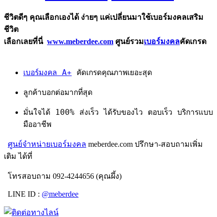
ชีวิตดีๆ คุณเลือกเองได้ ง่ายๆ แค่เปลี่ยนมาใช้เบอร์มงคลเสริม
ชีวิต
เลือกเลยที่นี่
www.meberdee.com
ศูนย์รวม
เบอร์มงคล
คัดเกรด
เบอร์มงคล A+
คัดเกรดคุณภาพเยอะสุด
ลูกค้าบอกต่อมากที่สุด
มั่นใจได้ 100% ส่งเร็ว ได้รับของไว ตอบเร็ว บริการแบบ
มืออาชีพ
ศูนย์จำหน่ายเบอร์มงคล
meberdee.com ปรึกษา-สอบถามเพิ่ม
เติม ได้ที่
โทรสอบถาม 092-4244656 (คุณผึ้ง)
LINE ID :
@meberdee