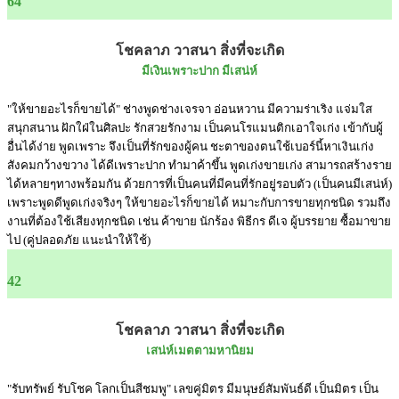
64
โชคลาภ วาสนา สิ่งที่จะเกิด
มีเงินเพราะปาก มีเสน่ห์
"ให้ขายอะไรก็ขายได้" ช่างพูดช่างเจรจา อ่อนหวาน มีความร่าเริง แจ่มใส
สนุกสนาน ฝักใฝ่ในศิลปะ รักสวยรักงาม เป็นคนโรแมนติกเอาใจเก่ง เข้ากับผู้
อื่นได้ง่าย พูดเพราะ จึงเป็นที่รักของผู้คน ชะตาของตนใช้เบอร์นี้หาเงินเก่ง
สังคมกว้างขวาง ได้ดีเพราะปาก ทำมาค้าขึ้น พูดเก่งขายเก่ง สามารถสร้างราย
ได้หลายๆทางพร้อมกัน ด้วยการที่เป็นคนที่มีคนที่รักอยู่รอบตัว (เป็นคนมีเสน่ห์)
เพราะพูดดีพูดเก่งจริงๆ ให้ขายอะไรก็ขายได้ หมาะกับการขายทุกชนิด รวมถึง
งานที่ต้องใช้เสียงทุกชนิด เช่น ค้าขาย นักร้อง พิธีกร ดีเจ ผู้บรรยาย ซื้อมาขาย
ไป (คู่ปลอดภัย แนะนำให้ใช้)
42
โชคลาภ วาสนา สิ่งที่จะเกิด
เสน่ห์เมตตามหานิยม
"รับทรัพย์ รับโชค โลกเป็นสีชมพู" เลขคู่มิตร มีมนุษย์สัมพันธ์ดี เป็นมิตร เป็น