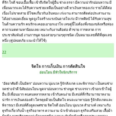
ที่รัก ใจดี ชอบเอื้อเฟื้อ เข้าถึงจิตใจผู้อื่น ช่างเจรจา มีความน่ารักอ่อนหวาน มี
เพื่อนมากและได้รับความช่วยเหลือเป็นอย่างดี หาเงินหาทองเก่ง รายได้ดีต่อ
เนื่องไม่ขาดสาย มีโชคเกี่ยวกับเงินทอง เก่งงาน สามารถติดต่อประสานงาน
ได้อย่างยอดเยี่ยม พูดจูงใจสร้างแรงบันดาลใจเก่ง มีวาทศิลป์ ได้รับความสุข
ในด้านความรัก คนรักจะคอยเอาอกเอาใจ เลขคู่นี้ไม่ต้องพึ่งของขลังหรือท่อง
คาถาเมตตามหานิยมเลย เหมาะกับงานติอต่อ ค้าขาย การตลาด การ
ประชาสัมพันธ์ งานการพูด ของสวยๆงามๆทุกชนิด เป็นหมายเลขที่ดีที่สุดเลข
หนึ่ง (คู่ปลอดภัย แนะนำให้ใช้)
22
จิตใจ การเก็บเงิน การตัดสินใจ
อ่อนโยน มีหัวใจนักบริการ
"อัธยาศัยดี เป็นมิตร" อ่อนหวาน นุ่มนวล รู้จักสังเกต และพิจารณา เป็นคนช่าง
จดช่างจำดี นิสัยอ่อนโยน พูดจาอ่อนหวาน ช่างพูด ช่างเจรจา เข้าอกเข้าใจผู้
อื่น มีเพื่อนมาก คบคนหลากหลาย เข้ากับคนง่าย มีเสน่ห์ที่กริยามารยาทงาม
น่ารัก การเงินคล่องตัว ใครคุยด้วยเป็นติดใจ คนจะมาหาบ่อย รู้จักสังเกตและ
พิจารณา มีเสน่ห์ดึงดูดเพศชาย จิตใจดี อ่อนโยน นุ่มนวล สำอางค์ เหมาะกับ
ธุรกิจเกี่ยวกับน้ำ ธุรกิจอาหาร ความงาม นำเข้าส่งออก ธุรกิจเสริมสวย เสื้อผ้า