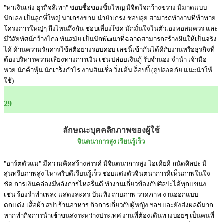
"หาเงินเก่ง ธุรกิจสีเทา" ชอบซื้อของชิ้นใหญ่ มีจิตใจกว้างขวาง มีมาดแบบ
นักเลง เป็นลูกพี่ใหญ่ น่าเกรงขาม น่ายำเกรง ชอบลุย สามารถทำงานที่ท้าทาย
โครงการใหญ่ๆ ถึงไหนถึงกัน ชอบเสี่ยงโชค มักมั่นใจในตัวเองพอสมควร และ
มีวิสัยทัศน์กว้างไกล ทันสมัย เป็นนักพัฒนาที่ฉลาดสามารถสร้างฝันให้เป็นจริง
ได้ ด้านความรักควรใช้สติอย่างรอบคอบ เลขนี้เข้ากันได้ดีกับงานหรือธุรกิจที่
ต้องบริหารความเสี่ยงทางการเงิน เช่น ปล่อยเงินกู้ รับจำนอง จำนำ เจ้ามือ
หวย นักค้าหุ้น นักเกร็งกำไร งานสินเชื่อ วิ่งเต้น ล็อบบี้ (คู่ปลอดภัย แนะนำให้
ใช้)
29
ลักษณะบุคคลิกภาพของผู้ใช้
จินตนาการสูง เรียนรู้เร็ว
"อาร์ตตัวแม่" มีความคิดสร้างสรรค์ มีจินตนาการสูง ไอเดียดี ถนัดศิลปะ มี
สุนทรียภาพสูง ไหวพริบดีเรียนรู้เร็ว ชอบแต่งตัวจินตนาการดีเห็นภาพในใจ
ชัด การเงินคล่องมีพลังการไหลรื่นดี ทำงานเกี่ยวข้องกับศิลปะได้ทุกแขนง
เช่น ร้องรำทำเพลง แสดงละคร บันเทิง ถ่ายภาพ วาดภาพ งานออกแบบ-
ตกแต่ง เสื้อผ้า สปา ร้านอาหาร กิจการเกี่ยวกับผู้หญิง ฯลฯ และยังส่งผลดีมาก
หากทำกิจการนำเข้าขนส่งระหว่างประเทศ งานที่ต้องเดินทางบ่อยๆ เป็นคนที่