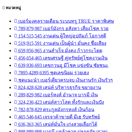
หมวดหมู่
เบอร์มงคลรายเดือน ระบบทรู TRUE ราคาพิเศษ
789,879,987 เบอร์มังกร อสังหา เสี่ยงโชค รวย
154,515,545 งานเด่น ผู้ใหญ่อุปถัมภ์ โอกาสดี
519,915,591 งานเด่น เป็นผู้นำ มั่นคง ชื่อเสียง
659,956,965 งานสำเร็จ มั่งคง ก้าวกระโดด
456,654,465 เลขเศรษฐี คู่ทรัพย์คู่โชคงานเงิน
639,936,693 เลขกวนอู มีโชค แข่งขัน ชัยชนะ
7895,4289,6395 ชุดเลขนิยม รวยเฮง
ชุดแนะนำ เบอร์เดียวครบจบ เงินงานรัก เงินรัวๆ
824,428,628 เสน่ห์ บริหารธุรกิจ ขยายงาน
289,829,982 เบอร์หงส์ อำนาจ บารมี เงิน
324,236,423 เสน่ห์สาวโสด ทั้งรักและเงินปัง
782,878,829 ตระกูลมังกรหงส์ เงินก้อน
465,546,645 เจรจาค้าขายดี มีเฮ รับทรัพย์
636,363,365 เสน่ห์มั่นใจ เก่งสวยเลือกได้
898,989,998 บารมี แคล้วคาด ปลอดภัย (รวย)