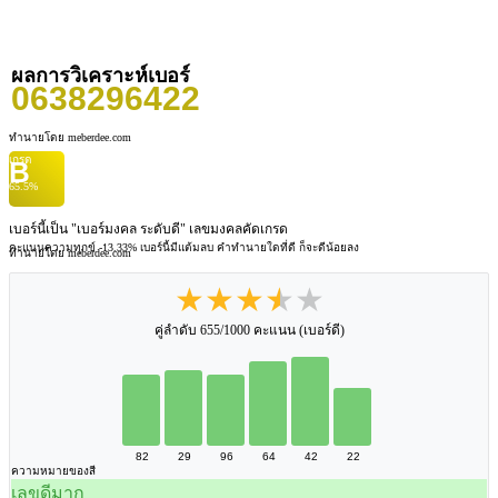
ผลการวิเคราะห์เบอร์
0638296422
ทำนายโดย meberdee.com
เกรด
B
65.5%
เบอร์นี้เป็น "เบอร์มงคล ระดับดี" เลขมงคลคัดเกรด
คะแนนความทุกข์ -13.33%
เบอร์นี้มีแต้มลบ คำทำนายใดที่ดี ก็จะดีน้อยลง
ทำนายโดย meberdee.com
★★★★★
คู่ลำดับ 655/1000 คะแนน (เบอร์ดี)
82
29
96
64
42
22
ความหมายของสี
เลขดีมาก