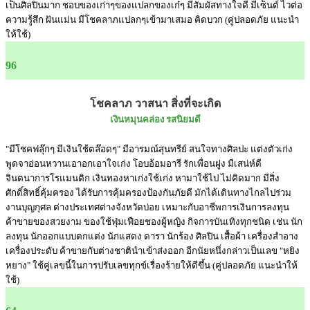
เป็นศิลปินมาก ชอบของเก่าๆของแปลกของเก๋ๆ มีสัมผัสทางใจดี มีเซ็นต์ ไวต่อ
ความรู้สึก ฝันแม่น มีโชคลาภแปลกๆเข้ามาเสมอ คิดบวก (คู่ปลอดภัย แนะนำ
ให้ใช้)
96
โชคลาภ วาสนา สิ่งที่จะเกิด
เงินหมุนคล่อง รสนิยมดี
"มีโชคฟลุ๊กๆ มีเงินใช้ตล๊อดๆ" มีอารมณ์สุนทรีย์ สนใจทางศิลปะ แต่งตัวเก่ง
พูดจาอ่อนหวานเอาอกเอาใจเก่ง โอบอ้อมอารี รักเพื่อนฝูง มีเสน่ห์ดี
จินตนาการโรแมนติก เงินทองหาเก่งใช้เก่ง หามาใช้ไป ไม่คิดมาก มีสิ่ง
ศักดิ์สิทธิ์คุ้มครอง ได้รับการคุ้มครองป้องกันภัยดี มักได้เดินทางไกลไปร่วม
งานบุญกุศล ต่างประเทศต่างจังหวัดบ่อย เหมาะกับอาชีพการเงินการลงทุน
ค้าขายของสวยงาม ของใช้ฟุ่มเฟือยชองผู้หญิง กิจการบันเทิงทุกชนิด เช่น นัก
ลงทุน นักออกแบบตกแต่ง นักแสดง ดารา นักร้อง ศิลปิน เสื้อผ้า เครื่องสำอาง
เครื่องประดับ ค้าขายกับต่างชาตินำเข้าส่งออก อีกนัยหนึ่งกล่าวเป็นเลข "หยิง
หยาง" ใช้คู่เลขนี้ในการปรับเลขทุกข์เรื่องร้ายให้ดีขึ้น (คู่ปลอดภัย แนะนำให้
ใช้)