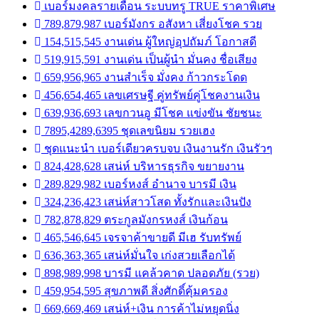
เบอร์มงคลรายเดือน ระบบทรู TRUE ราคาพิเศษ
789,879,987 เบอร์มังกร อสังหา เสี่ยงโชค รวย
154,515,545 งานเด่น ผู้ใหญ่อุปถัมภ์ โอกาสดี
519,915,591 งานเด่น เป็นผู้นำ มั่นคง ชื่อเสียง
659,956,965 งานสำเร็จ มั่งคง ก้าวกระโดด
456,654,465 เลขเศรษฐี คู่ทรัพย์คู่โชคงานเงิน
639,936,693 เลขกวนอู มีโชค แข่งขัน ชัยชนะ
7895,4289,6395 ชุดเลขนิยม รวยเฮง
ชุดแนะนำ เบอร์เดียวครบจบ เงินงานรัก เงินรัวๆ
824,428,628 เสน่ห์ บริหารธุรกิจ ขยายงาน
289,829,982 เบอร์หงส์ อำนาจ บารมี เงิน
324,236,423 เสน่ห์สาวโสด ทั้งรักและเงินปัง
782,878,829 ตระกูลมังกรหงส์ เงินก้อน
465,546,645 เจรจาค้าขายดี มีเฮ รับทรัพย์
636,363,365 เสน่ห์มั่นใจ เก่งสวยเลือกได้
898,989,998 บารมี แคล้วคาด ปลอดภัย (รวย)
459,954,595 สุขภาพดี สิ่งศักดิ์คุ้มครอง
669,669,469 เสน่ห์+เงิน การค้าไม่หยุดนิ่ง