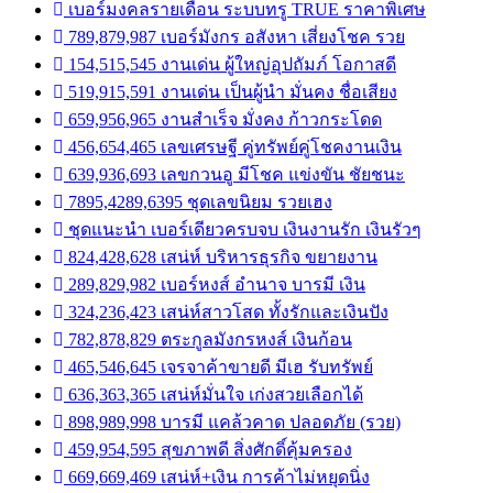
เบอร์มงคลรายเดือน ระบบทรู TRUE ราคาพิเศษ
789,879,987 เบอร์มังกร อสังหา เสี่ยงโชค รวย
154,515,545 งานเด่น ผู้ใหญ่อุปถัมภ์ โอกาสดี
519,915,591 งานเด่น เป็นผู้นำ มั่นคง ชื่อเสียง
659,956,965 งานสำเร็จ มั่งคง ก้าวกระโดด
456,654,465 เลขเศรษฐี คู่ทรัพย์คู่โชคงานเงิน
639,936,693 เลขกวนอู มีโชค แข่งขัน ชัยชนะ
7895,4289,6395 ชุดเลขนิยม รวยเฮง
ชุดแนะนำ เบอร์เดียวครบจบ เงินงานรัก เงินรัวๆ
824,428,628 เสน่ห์ บริหารธุรกิจ ขยายงาน
289,829,982 เบอร์หงส์ อำนาจ บารมี เงิน
324,236,423 เสน่ห์สาวโสด ทั้งรักและเงินปัง
782,878,829 ตระกูลมังกรหงส์ เงินก้อน
465,546,645 เจรจาค้าขายดี มีเฮ รับทรัพย์
636,363,365 เสน่ห์มั่นใจ เก่งสวยเลือกได้
898,989,998 บารมี แคล้วคาด ปลอดภัย (รวย)
459,954,595 สุขภาพดี สิ่งศักดิ์คุ้มครอง
669,669,469 เสน่ห์+เงิน การค้าไม่หยุดนิ่ง