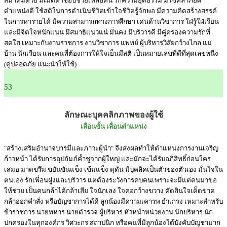
สมาคมด้วย มีเมตตาชอบช่วยเหลือคน รักความยุติธรรม มีโชคลาภยศ
ตำแหน่งดี ใช้สติในการดำเนินชีวิตเข้าใจชีวิตรู้จักพอ มีความคิดสร้างสรรค์
ในการหารายได้ มีความสามารถทางการศึกษา เด่นด้านวิชาการ ใฝ่รู้ใฝ่เรียน
และมีจิตใจหนักแน่น มีสมาธิแน่วแน่ มั่นคง มีบริวารดี มีคู่ครองความรักที่
สดใส เหมาะกับงานราชการ งานวิชาการ แพทย์ ผู้บริหารวิสัยกว้างไกล แม่
บ้าน นักเรียน และคนที่ต้องการให้ใจเย็นมีสติ เป็นหมายเลขที่ดีที่สุดเลขหนึ่ง
(คู่ปลอดภัย แนะนำให้ใช้)
53
ลักษณะบุคคลิกภาพของผู้ใช้
เลื่อนขั้น เลื่อนตำแหน่ง
"สร้างเสริมอำนาจบารมีและภาวะผู้นำ" จึงส่งผลทำให้ตำแหน่งการงานเจริญ
ก้าวหน้า ได้รับการอุปถัมภ์ค้ำชูจากผู้ใหญ่ และมักจะได้รับอภิสิทธิ์ก่อนใคร
เสมอ มาดขรึม ขยันขันแข็ง เข้มแข็ง ดุดัน มีบุคลิคเป็นตัวของตัวเอง มั่นใจใน
ตนเอง รักเพื่อนฝูงและบริวาร แต่ต้องระวังการคบคนเพราะจะมีแต่คนมาขอ
ให้ช่วย เป็นคนกล้าได้กล้าเสีย ใจนักเลง ใจคอกว้างขวาง ตัดสินใจเด็ดขาด
กล้าออกคำสั่ง หรือบัญชาการได้ดี ลูกน้องมีความเคารพ ยำเกรง เหมาะสำหรับ
ข้าราชการ นายทหาร นายตำรวจ ผู้บริหาร หัวหน้าหน่วยงาน นักบริหาร นัก
ปกครองในทุกองค์กร วิศวะกร สถาปนิก หรือคนที่มีลูกน้องใต้บังคับบัญชามาก