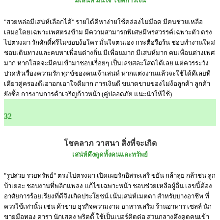
มีเสน่ห์ มั่นใจ โชคการเงิน
"สวยหล่อมีเสน่ห์เลือกได้" รายได้ดีหาง่ายใช้คล่องไม่มีอด มีคนช่วยเหลือ
เสมอโดยเฉพาะเพศตรงข้าม มีความสามารถพิเศษมีพรสวรรค์เฉพาะตัว ตรง
ไปตรงมา รักศักดิ์ศรีไม่ชอบง้อใคร มั่นใจตนเอง กระตือรือร้น ชอบทำงานใหม่
ชอบเดินทางและคบหาเพื่อนต่างถิ่น มีเพื่อนมาก มีเสน่ห์มาก คบเพื่อนต่างเพศ
มาก หากโสดจะมีคนเข้ามาชอบเรื่อยๆ เป็นเลขสละโสดได้เลย แต่ควรระวัง
ปวดหัวเรื่องความรัก ทุกข์ของคนเจ้าเสน่ห์ หากแต่งงานแล้วจะใช้ได้ดีเลยที
เดียวคู่ครองดีเอาอกเอาใจดีมาก การเงินดี ขนาดขายของไม่ง้อลูกค้า ลูกค้า
ยังซื้อ การงานการค้าเจริญก้าวหน้า (คู่ปลอดภัย แนะนำให้ใช้)
32
โชคลาภ วาสนา สิ่งที่จะเกิด
เสน่ห์ดึงดูดทั้งคนและทรัพย์
"รูปสวย รวยทรัพย์" ตรงไปตรงมา เปิดเผยรักอิสระเสรี ขยัน กล้าลุย กล้าชน ลูก
บ้าเยอะ ชอบงานที่พลิกแพลง แก้ไขเฉพาะหน้า ชอบช่วยเหลือผู้อื่น เลขนี้ต้อง
อาศัยการร้อยเรียงที่ดีจึงเกิดประโยชน์ เน้นเสน่ห์เมตตา สำหรับบางอาชีพ ที่
ควรใช้เท่านั้น เช่น ค้าขาย ธุรกิจความงาม อาหารเสริม ร้านอาหาร เซลล์ นัก
ขายมือทอง ดารา นักเสดง พริตตี้ ใช้เป็นเบอร์ติดต่อ ส่วนกลางดึงดูดคนเข้า