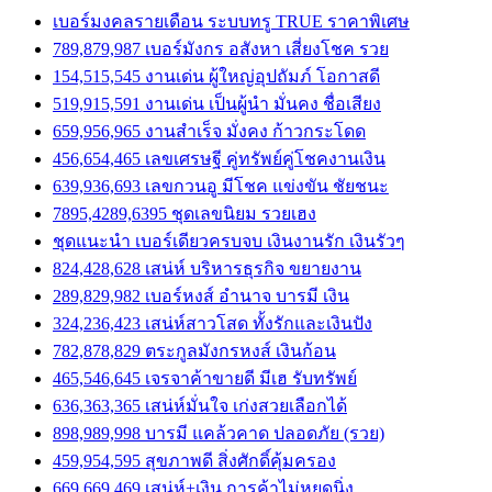
เบอร์มงคลรายเดือน ระบบทรู TRUE ราคาพิเศษ
789,879,987 เบอร์มังกร อสังหา เสี่ยงโชค รวย
154,515,545 งานเด่น ผู้ใหญ่อุปถัมภ์ โอกาสดี
519,915,591 งานเด่น เป็นผู้นำ มั่นคง ชื่อเสียง
659,956,965 งานสำเร็จ มั่งคง ก้าวกระโดด
456,654,465 เลขเศรษฐี คู่ทรัพย์คู่โชคงานเงิน
639,936,693 เลขกวนอู มีโชค แข่งขัน ชัยชนะ
7895,4289,6395 ชุดเลขนิยม รวยเฮง
ชุดแนะนำ เบอร์เดียวครบจบ เงินงานรัก เงินรัวๆ
824,428,628 เสน่ห์ บริหารธุรกิจ ขยายงาน
289,829,982 เบอร์หงส์ อำนาจ บารมี เงิน
324,236,423 เสน่ห์สาวโสด ทั้งรักและเงินปัง
782,878,829 ตระกูลมังกรหงส์ เงินก้อน
465,546,645 เจรจาค้าขายดี มีเฮ รับทรัพย์
636,363,365 เสน่ห์มั่นใจ เก่งสวยเลือกได้
898,989,998 บารมี แคล้วคาด ปลอดภัย (รวย)
459,954,595 สุขภาพดี สิ่งศักดิ์คุ้มครอง
669,669,469 เสน่ห์+เงิน การค้าไม่หยุดนิ่ง