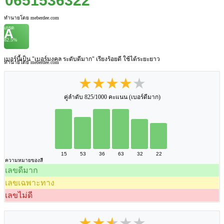
0651536322
ทำนายโดย meberdee.com
เกรด
A
82.5%
เบอร์นี้เป็น "เบอร์มงคล ระดับดีมาก" เรียงร้อยดี ใช้ได้ระยะยาว
ทำนายโดย meberdee.com
★★★★★
คู่ลำดับ 825/1000 คะแนน (เบอร์ดีมาก)
15
53
36
63
32
22
ความหมายของสี
เลขดีมาก
เลขเฉพาะทาง
เลขไม่ดี
★★★★★