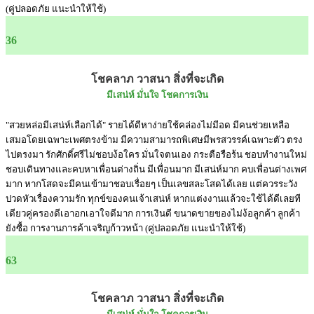
(คู่ปลอดภัย แนะนำให้ใช้)
36
โชคลาภ วาสนา สิ่งที่จะเกิด
มีเสน่ห์ มั่นใจ โชคการเงิน
"สวยหล่อมีเสน่ห์เลือกได้" รายได้ดีหาง่ายใช้คล่องไม่มีอด มีคนช่วยเหลือ
เสมอโดยเฉพาะเพศตรงข้าม มีความสามารถพิเศษมีพรสวรรค์เฉพาะตัว ตรง
ไปตรงมา รักศักดิ์ศรีไม่ชอบง้อใคร มั่นใจตนเอง กระตือรือร้น ชอบทำงานใหม่
ชอบเดินทางและคบหาเพื่อนต่างถิ่น มีเพื่อนมาก มีเสน่ห์มาก คบเพื่อนต่างเพศ
มาก หากโสดจะมีคนเข้ามาชอบเรื่อยๆ เป็นเลขสละโสดได้เลย แต่ควรระวัง
ปวดหัวเรื่องความรัก ทุกข์ของคนเจ้าเสน่ห์ หากแต่งงานแล้วจะใช้ได้ดีเลยที
เดียวคู่ครองดีเอาอกเอาใจดีมาก การเงินดี ขนาดขายของไม่ง้อลูกค้า ลูกค้า
ยังซื้อ การงานการค้าเจริญก้าวหน้า (คู่ปลอดภัย แนะนำให้ใช้)
63
โชคลาภ วาสนา สิ่งที่จะเกิด