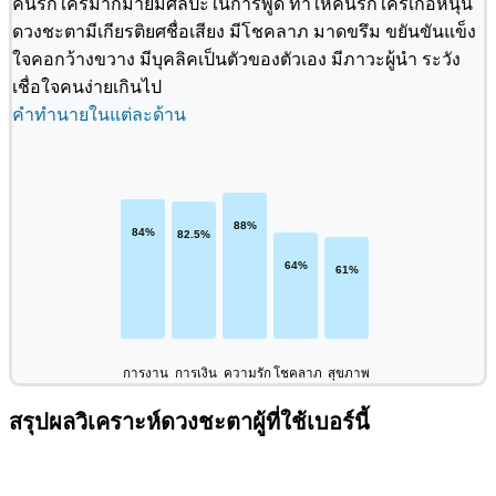
คนรักใคร่มากมายมีศิลปะในการพูด ทำให้คนรักใคร่เกื้อหนุน
ดวงชะตามีเกียรติยศชื่อเสียง มีโชคลาภ มาดขรึม ขยันขันแข็ง
ใจคอกว้างขวาง มีบุคลิคเป็นตัวของตัวเอง มีภาวะผู้นำ ระวัง
เชื่อใจคนง่ายเกินไป
คำทำนายในแต่ละด้าน
การงาน
การเงิน
ความรัก
โชคลาภ
สุขภาพ
สรุปผลวิเคราะห์ดวงชะตาผู้ที่ใช้เบอร์นี้