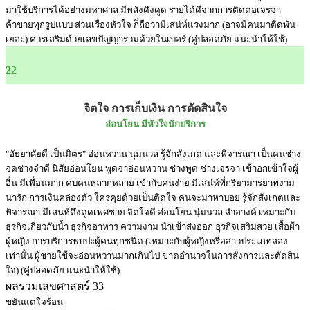
มาใช้บริการได้อย่างมหาศาล มีพลังดึงดูด รายได้ดีจากการติดต่อเจรจา
ค้าขายทุกรูปแบบ ส่วนเรื่องหัวใจ ก็ถือว่ามีเสน่ห์แรงมาก (อาจมีคนมาติดพัน
เยอะ) ควรเสริมด้วยเลขปัญญาร่วมด้วยในเบอร์ (คู่ปลอดภัย แนะนำให้ใช้)
22
จิตใจ การเก็บเงิน การตัดสินใจ
อ่อนโยน มีหัวใจนักบริการ
"อัธยาศัยดี เป็นมิตร" อ่อนหวาน นุ่มนวล รู้จักสังเกต และพิจารณา เป็นคนช่าง
จดช่างจำดี นิสัยอ่อนโยน พูดจาอ่อนหวาน ช่างพูด ช่างเจรจา เข้าอกเข้าใจผู้
อื่น มีเพื่อนมาก คบคนหลากหลาย เข้ากับคนง่าย มีเสน่ห์ที่กริยามารยาทงาม
น่ารัก การเงินคล่องตัว ใครคุยด้วยเป็นติดใจ คนจะมาหาบ่อย รู้จักสังเกตและ
พิจารณา มีเสน่ห์ดึงดูดเพศชาย จิตใจดี อ่อนโยน นุ่มนวล สำอางค์ เหมาะกับ
ธุรกิจเกี่ยวกับน้ำ ธุรกิจอาหาร ความงาม นำเข้าส่งออก ธุรกิจเสริมสวย เสื้อผ้า
ผู้หญิง การบริการพบปะผู้คนทุกชนิด (เหมาะกับผู้หญิงหรือสาวประเภทสอง
เท่านั้น ผู้ชายใช้จะอ่อนหวานมากเกินไป ขาดอำนาจในการสั่งการและตัดสิน
ใจ) (คู่ปลอดภัย แนะนำให้ใช้)
ผลรวมเลขศาสตร์ 33
ขยันแต่ใจร้อน