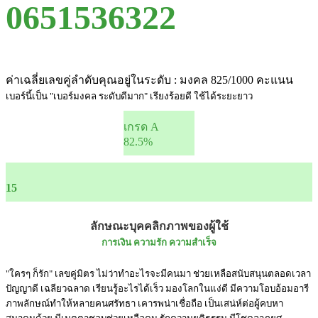
0651536322
ค่าเฉลี่ยเลขคู่ลำดับคุณอยู่ในระดับ : มงคล 825/1000 คะแนน
เบอร์นี้เป็น "เบอร์มงคล ระดับดีมาก" เรียงร้อยดี ใช้ได้ระยะยาว
เกรด A
82.5%
15
ลักษณะบุคคลิกภาพของผู้ใช้
การเงิน ความรัก ความสำเร็จ
"ใครๆ ก็รัก" เลขคู่มิตร ไม่ว่าทำอะไรจะมีคนมา ช่วยเหลือสนับสนุนตลอดเวลา
ปัญญาดี เฉลียวฉลาด เรียนรู้อะไรได้เร็ว มองโลกในแง่ดี มีความโอบอ้อมอารี
ภาพลักษณ์ทำให้หลายคนศรัทธา เคารพน่าเชื่อถือ เป็นเสน่ห์ต่อผู้คบหา