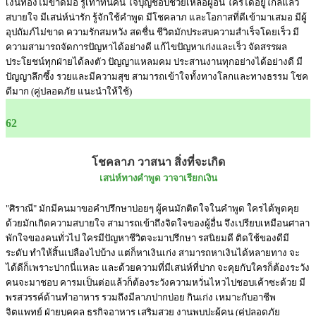
เงินทองไม่ขาดมือ รู้เท่าทันคน ใจบุญชอบช่วยเหลือผู้อื่น ใครได้อยู่ใกล้แล้ว
สบายใจ มีเสน่ห์น่ารัก รู้จักใช้คำพูด มีโชคลาภ และโอกาสที่ดีเข้ามาเสมอ มีผู้
อุปถัมภ์ไม่ขาด ความรักสมหวัง สดชื่น ชีวิตมักประสบความสำเร็จโดยเร็ว มี
ความสามารถจัดการปัญหาได้อย่างดี แก้ไขปัญหาเก่งและเร็ว จัดสรรผล
ประโยชน์ทุกฝ่ายได้ลงตัว ปัญญาแหลมคม ประสานงานทุกอย่างได้อย่างดี มี
ปัญญาลึกซึ้ง รวยและมีความสุข สามารถเข้าใจทั้งทางโลกและทางธรรม โชค
ดีมาก (คู่ปลอดภัย แนะนำให้ใช้)
62
โชคลาภ วาสนา สิ่งที่จะเกิด
เสน่ห์ทางคำพูด วาจาเรียกเงิน
"ศิราณี" มักมีคนมาขอคำปรึกษาบ่อยๆ ผู้คนมักติดใจในคำพูด ใครได้พูดคุย
ด้วยมักเกิดความสบายใจ สามารถเข้าถึงจิตใจของผู้อื่น จึงเปรียบเหมือนศาลา
พักใจของคนทั่วไป ใครมีปัญหาชีวิตจะมาปรึกษา รสนิยมดี ติดใช้ของดีมี
ระดับ ทำให้สิ้นเปลืองไปบ้าง แต่ก็หาเงินเก่ง สามารถหาเงินได้หลายทาง จะ
ได้ดีก็เพราะปากนี่แหละ และด้วยความที่มีเสน่ห์ที่ปาก จะคุยกับใครก็ต้องระวัง
คนจะมาชอบ คารมเป็นต่อแล้วก็ต้องระวังความหวั่นไหวไปชอบเค้าซะด้วย มี
พรสวรรค์ด้านทำอาหาร รวมถึงมีลาภปากบ่อย กินเก่ง เหมาะกับอาชีพ
จิตแพทย์ ฝ่ายบุคคล ธุรกิจอาหาร เสริมสวย งานพบปะผู้คน (คู่ปลอดภัย