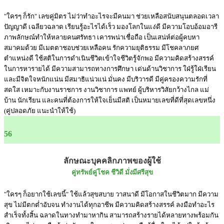
"ใครๆ ก็รัก" เลขคู่มิตร ไม่ว่าทำอะไรจะมีคนมา ช่วยเหลือสนับสนุนตลอดเวลา
ปัญญาดี เฉลียวฉลาด เรียนรู้อะไรได้เร็ว มองโลกในแง่ดี มีความโอบอ้อมอารี
ภาพลักษณ์ทำให้หลายคนศรัทธา เคารพน่าเชื่อถือ เป็นเสน่ห์ต่อผู้คบหา
สมาคมด้วย มีเมตตาชอบช่วยเหลือคน รักความยุติธรรม มีโชคลาภยศ
ตำแหน่งดี ใช้สติในการดำเนินชีวิตเข้าใจชีวิตรู้จักพอ มีความคิดสร้างสรรค์
ในการหารายได้ มีความสามารถทางการศึกษา เด่นด้านวิชาการ ใฝ่รู้ใฝ่เรียน
และมีจิตใจหนักแน่น มีสมาธิแน่วแน่ มั่นคง มีบริวารดี มีคู่ครองความรักที่
สดใส เหมาะกับงานราชการ งานวิชาการ แพทย์ ผู้บริหารวิสัยกว้างไกล แม่
บ้าน นักเรียน และคนที่ต้องการให้ใจเย็นมีสติ เป็นหมายเลขที่ดีที่สุดเลขหนึ่ง
(คู่ปลอดภัย แนะนำให้ใช้)
56
ลักษณะบุคคลิกภาพของผู้ใช้
คู่ทรัพย์คู่โชค ชีวิดี มั่งมีศรีสุข
"ใครๆ ก็อยากใช้เลขนี้" ใช้แล้วสุขสบาย วาสนาดี มีโอกาสในชีวิตมาก มีความ
สุข ไม่มีตกต่ำอับจน ทำงานได้ทุกอาชีพ มีความคิดสร้างสรรค์ ลงมือทำอะไร
สำเร็จทั้งสิ้น ฉลาดในทางทำมาหากิน สามารถสร้างรายได้หลายทางพร้อมกัน