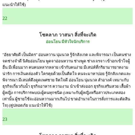
แนะนำให้ใช้)
22
โชคลาภ วาสนา สิ่งที่จะเกิด
อ่อนโยน มีหัวใจนักบริการ
"อัธยาศัยดี เป็นมิตร" อ่อนหวาน นุ่มนวล รู้จักสังเกต และพิจารณา เป็นคนช่าง
จดช่างจำดี นิสัยอ่อนโยน พูดจาอ่อนหวาน ช่างพูด ช่างเจรจา เข้าอกเข้าใจผู้
อื่น มีเพื่อนมาก คบคนหลากหลาย เข้ากับคนง่าย มีเสน่ห์ที่กริยามารยาทงาม
น่ารัก การเงินคล่องตัว ใครคุยด้วยเป็นติดใจ คนจะมาหาบ่อย รู้จักสังเกตและ
พิจารณา มีเสน่ห์ดึงดูดเพศชาย จิตใจดี อ่อนโยน นุ่มนวล สำอางค์ เหมาะกับ
ธุรกิจเกี่ยวกับน้ำ ธุรกิจอาหาร ความงาม นำเข้าส่งออก ธุรกิจเสริมสวย เสื้อผ้า
ผู้หญิง การบริการพบปะผู้คนทุกชนิด (เหมาะกับผู้หญิงหรือสาวประเภทสอง
เท่านั้น ผู้ชายใช้จะอ่อนหวานมากเกินไป ขาดอำนาจในการสั่งการและตัดสิน
ใจ) (คู่ปลอดภัย แนะนำให้ใช้)
23