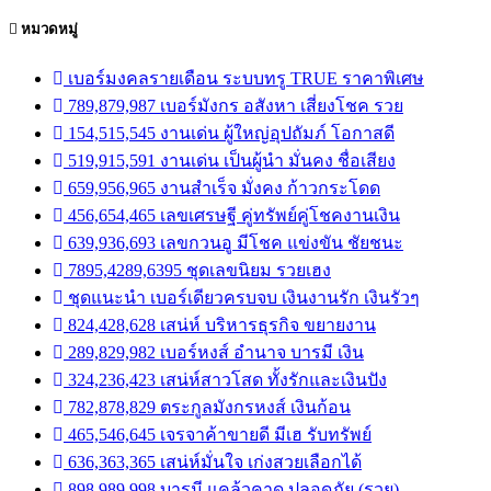
หมวดหมู่
เบอร์มงคลรายเดือน ระบบทรู TRUE ราคาพิเศษ
789,879,987 เบอร์มังกร อสังหา เสี่ยงโชค รวย
154,515,545 งานเด่น ผู้ใหญ่อุปถัมภ์ โอกาสดี
519,915,591 งานเด่น เป็นผู้นำ มั่นคง ชื่อเสียง
659,956,965 งานสำเร็จ มั่งคง ก้าวกระโดด
456,654,465 เลขเศรษฐี คู่ทรัพย์คู่โชคงานเงิน
639,936,693 เลขกวนอู มีโชค แข่งขัน ชัยชนะ
7895,4289,6395 ชุดเลขนิยม รวยเฮง
ชุดแนะนำ เบอร์เดียวครบจบ เงินงานรัก เงินรัวๆ
824,428,628 เสน่ห์ บริหารธุรกิจ ขยายงาน
289,829,982 เบอร์หงส์ อำนาจ บารมี เงิน
324,236,423 เสน่ห์สาวโสด ทั้งรักและเงินปัง
782,878,829 ตระกูลมังกรหงส์ เงินก้อน
465,546,645 เจรจาค้าขายดี มีเฮ รับทรัพย์
636,363,365 เสน่ห์มั่นใจ เก่งสวยเลือกได้
898,989,998 บารมี แคล้วคาด ปลอดภัย (รวย)