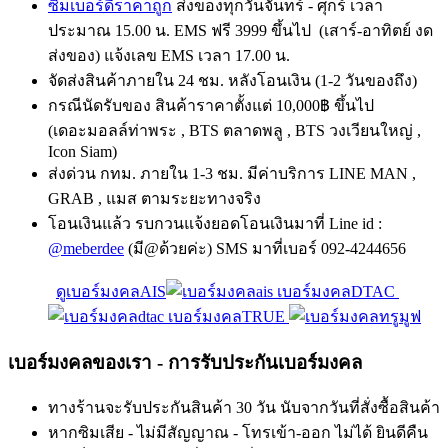
ซิมเบอร์ดีราคาถูก
ส่งของทุกวันจันทร์ - ศุกร์ เวลา
ประมาณ 15.00 น. EMS ฟรี 3999 ขึ้นไป (เสาร์-อาทิตย์ งด
ส่งของ) แจ้งเลข EMS เวลา 17.00 น.
จัดส่งสินค้าภายใน 24 ชม. หลังโอนเงิน (1-2 วันของถึง)
กรณีนัดรับของ สินค้าราคาตั้งแต่ 10,000฿ ขึ้นไป
(เดอะมอลล์ท่าพระ , BTS ตลาดพลู , BTS วงเวียนใหญ่ ,
Icon Siam)
ส่งด่วน กทม. ภายใน 1-3 ชม. มีค่าบริการ LINE MAN ,
GRAB , แมส ตามระยะทางจริง
โอนเงินแล้ว รบกวนแจ้งยอดโอนเงินมาที่ Line id :
@meberdee
(มี@ด้วยค่ะ) SMS มาที่เบอร์ 092-4244656
ดูเบอร์มงคลAIS
เบอร์มงคลDTAC
เบอร์มงคลTRUE
เบอร์มงคลของเรา - การรับประกันเบอร์มงคล
ทางร้านจะรับประกันสินค้า 30 วัน นับจากวันที่สั่งซื้อสินค้า
หากซิมเสีย - ไม่มีสัญญาณ - โทรเข้า-ออก ไม่ได้ ยินดีคืน