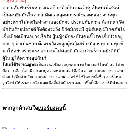
ธาตุไฟ (เลขดี)
ความสัมพันธ์ระหว่างเพศดี บ่งถึงเป็นคนเจ้าชู้ เป็นคนมีเสน่ห์
เป็นคนยึดมั่นในความคิดและอุดมการณ์ของตนเอง งานทุก
อย่างหากไม่ลงมือทำงานเองมักจะ ประสบกับความล้มเหลว จึง
มักตันร้ายปลายดี จึงต้องระวัง ชีวิตมักจะมี อุบัติเหตุ มีโรคภัยไข
เจ็บเบียดเบียนอย่างเรื้อรัง ผู้หญิงมักจะเป็นคนขี้โรค เจ็บป่วยอยู่
บ่อย ๆ ถ้าเป็นชาย ต้องระวังจะถูกผู้หญิงสร้างปัญหาความทุกข์
มาให้อย่างร้ายแรง สุขภาพไม่ค่อยดี มักจะกำพร้า แต่ยังดีที่มี
ผู้ใหญ่ให้ความอุปถัมภ์
โปรดใช้วิจารณญาณ
เป็นความเชื่อส่วนบุคคล การเลือกเบอร์โทรดี เบอร์สวย
คือ การเลือกโดยพิจารณาดูความหมายเบอร์มือถือ ตามความหมายของเลข
ศาสตร์ (ที่คล้ายกับความหมายของเลขศาสตร์ ที่ใช้ในการตั้งชื่อ) เบอร์ไหน
ถูกใจทำให้เราสบายใจ และเชื่อมั่นในตัวเราเองมากขึ้นก็เลือกเบอร์ที่ท่านชอบ
หากลูกค้าสนใจ
เบอร์มงคล
นี้