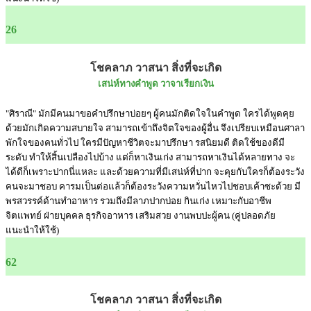
26
โชคลาภ วาสนา สิ่งที่จะเกิด
เสน่ห์ทางคำพูด วาจาเรียกเงิน
"ศิราณี" มักมีคนมาขอคำปรึกษาบ่อยๆ ผู้คนมักติดใจในคำพูด ใครได้พูดคุย
ด้วยมักเกิดความสบายใจ สามารถเข้าถึงจิตใจของผู้อื่น จึงเปรียบเหมือนศาลา
พักใจของคนทั่วไป ใครมีปัญหาชีวิตจะมาปรึกษา รสนิยมดี ติดใช้ของดีมี
ระดับ ทำให้สิ้นเปลืองไปบ้าง แต่ก็หาเงินเก่ง สามารถหาเงินได้หลายทาง จะ
ได้ดีก็เพราะปากนี่แหละ และด้วยความที่มีเสน่ห์ที่ปาก จะคุยกับใครก็ต้องระวัง
คนจะมาชอบ คารมเป็นต่อแล้วก็ต้องระวังความหวั่นไหวไปชอบเค้าซะด้วย มี
พรสวรรค์ด้านทำอาหาร รวมถึงมีลาภปากบ่อย กินเก่ง เหมาะกับอาชีพ
จิตแพทย์ ฝ่ายบุคคล ธุรกิจอาหาร เสริมสวย งานพบปะผู้คน (คู่ปลอดภัย
แนะนำให้ใช้)
62
โชคลาภ วาสนา สิ่งที่จะเกิด