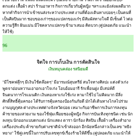
ตกแต่ง เสื้อผ้า สปา ร้านอาหาร กิจการเกี่ยวกับผู้หญิง ฯลฯ และยังส่งผลดีมาก
หากทำกิจการนำเข้าขนส่งระหว่างประเทศ งานที่ต้องเดินทางบ่อยๆ เป็นคนที่
เป็นศิลปินมาก ชอบของเก่าๆของแปลกของเก๋ๆ มีสัมผัสทางใจดี มีเซ็นต์ ไวต่อ
ความรู้สึก ฝันแม่น มีโชคลาภแปลกๆเข้ามาเสมอ คิดบวก (คู่ปลอดภัย แนะนำ
ให้ใช้)
96
จิตใจ การเก็บเงิน การตัดสินใจ
เงินหมุนคล่อง รสนิยมดี
"มีโชคฟลุ๊กๆ มีเงินใช้ตล๊อดๆ" มีอารมณ์สุนทรีย์ สนใจทางศิลปะ แต่งตัวเก่ง
พูดจาอ่อนหวานเอาอกเอาใจเก่ง โอบอ้อมอารี รักเพื่อนฝูง มีเสน่ห์ดี
จินตนาการโรแมนติก เงินทองหาเก่งใช้เก่ง หามาใช้ไป ไม่คิดมาก มีสิ่ง
ศักดิ์สิทธิ์คุ้มครอง ได้รับการคุ้มครองป้องกันภัยดี มักได้เดินทางไกลไปร่วม
งานบุญกุศล ต่างประเทศต่างจังหวัดบ่อย เหมาะกับอาชีพการเงินการลงทุน
ค้าขายของสวยงาม ของใช้ฟุ่มเฟือยชองผู้หญิง กิจการบันเทิงทุกชนิด เช่น นัก
ลงทุน นักออกแบบตกแต่ง นักแสดง ดารา นักร้อง ศิลปิน เสื้อผ้า เครื่องสำอาง
เครื่องประดับ ค้าขายกับต่างชาตินำเข้าส่งออก อีกนัยหนึ่งกล่าวเป็นเลข "หยิง
หยาง" ใช้คู่เลขนี้ในการปรับเลขทุกข์เรื่องร้ายให้ดีขึ้น (คู่ปลอดภัย แนะนำให้