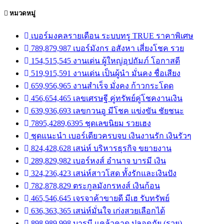
หมวดหมู่
เบอร์มงคลรายเดือน ระบบทรู TRUE ราคาพิเศษ
789,879,987 เบอร์มังกร อสังหา เสี่ยงโชค รวย
154,515,545 งานเด่น ผู้ใหญ่อุปถัมภ์ โอกาสดี
519,915,591 งานเด่น เป็นผู้นำ มั่นคง ชื่อเสียง
659,956,965 งานสำเร็จ มั่งคง ก้าวกระโดด
456,654,465 เลขเศรษฐี คู่ทรัพย์คู่โชคงานเงิน
639,936,693 เลขกวนอู มีโชค แข่งขัน ชัยชนะ
7895,4289,6395 ชุดเลขนิยม รวยเฮง
ชุดแนะนำ เบอร์เดียวครบจบ เงินงานรัก เงินรัวๆ
824,428,628 เสน่ห์ บริหารธุรกิจ ขยายงาน
289,829,982 เบอร์หงส์ อำนาจ บารมี เงิน
324,236,423 เสน่ห์สาวโสด ทั้งรักและเงินปัง
782,878,829 ตระกูลมังกรหงส์ เงินก้อน
465,546,645 เจรจาค้าขายดี มีเฮ รับทรัพย์
636,363,365 เสน่ห์มั่นใจ เก่งสวยเลือกได้
898,989,998 บารมี แคล้วคาด ปลอดภัย (รวย)