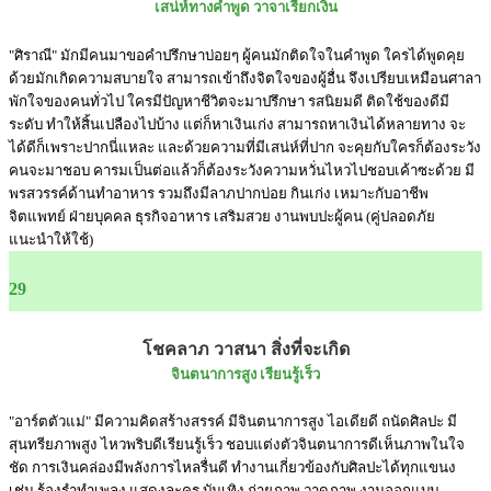
เสน่ห์ทางคำพูด วาจาเรียกเงิน
"ศิราณี" มักมีคนมาขอคำปรึกษาบ่อยๆ ผู้คนมักติดใจในคำพูด ใครได้พูดคุย
ด้วยมักเกิดความสบายใจ สามารถเข้าถึงจิตใจของผู้อื่น จึงเปรียบเหมือนศาลา
พักใจของคนทั่วไป ใครมีปัญหาชีวิตจะมาปรึกษา รสนิยมดี ติดใช้ของดีมี
ระดับ ทำให้สิ้นเปลืองไปบ้าง แต่ก็หาเงินเก่ง สามารถหาเงินได้หลายทาง จะ
ได้ดีก็เพราะปากนี่แหละ และด้วยความที่มีเสน่ห์ที่ปาก จะคุยกับใครก็ต้องระวัง
คนจะมาชอบ คารมเป็นต่อแล้วก็ต้องระวังความหวั่นไหวไปชอบเค้าซะด้วย มี
พรสวรรค์ด้านทำอาหาร รวมถึงมีลาภปากบ่อย กินเก่ง เหมาะกับอาชีพ
จิตแพทย์ ฝ่ายบุคคล ธุรกิจอาหาร เสริมสวย งานพบปะผู้คน (คู่ปลอดภัย
แนะนำให้ใช้)
29
โชคลาภ วาสนา สิ่งที่จะเกิด
จินตนาการสูง เรียนรู้เร็ว
"อาร์ตตัวแม่" มีความคิดสร้างสรรค์ มีจินตนาการสูง ไอเดียดี ถนัดศิลปะ มี
สุนทรียภาพสูง ไหวพริบดีเรียนรู้เร็ว ชอบแต่งตัวจินตนาการดีเห็นภาพในใจ
ชัด การเงินคล่องมีพลังการไหลรื่นดี ทำงานเกี่ยวข้องกับศิลปะได้ทุกแขนง
เช่น ร้องรำทำเพลง แสดงละคร บันเทิง ถ่ายภาพ วาดภาพ งานออกแบบ-