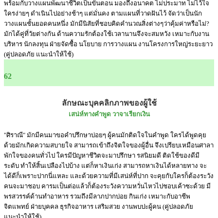
พร้อมกับวางแผนพัฒนาชีวิตเป็นขั้นตอน มองถึงอนาคต ไม่ประมาท ไม่ไว้ใจ
ใครง่ายๆ ดำเนินไปอย่างช้าๆ แต่มั่นคง ตามแผนที่วาดฝันไว้ จัดว่าเป็นนัก
วางแผนชั้นยอดคนหนึ่ง มักมีนิสัยที่ชอบคิดคำนวณสิ่งต่างๆว่าคุ้มค่าหรือไม่?
มักได้คู่ที่วัยต่างกัน ด้านความรักต้องใช้เวลานานจึงจะสมหวัง เหมาะกับงาน
บริหาร นักลงทุน ฝ่ายจัดซื้อ นโยบาย การวางแผน งานโครงการใหญ่ระยะยาว
(คู่ปลอดภัย แนะนำให้ใช้)
62
ลักษณะบุคคลิกภาพของผู้ใช้
เสน่ห์ทางคำพูด วาจาเรียกเงิน
"ศิราณี" มักมีคนมาขอคำปรึกษาบ่อยๆ ผู้คนมักติดใจในคำพูด ใครได้พูดคุย
ด้วยมักเกิดความสบายใจ สามารถเข้าถึงจิตใจของผู้อื่น จึงเปรียบเหมือนศาลา
พักใจของคนทั่วไป ใครมีปัญหาชีวิตจะมาปรึกษา รสนิยมดี ติดใช้ของดีมี
ระดับ ทำให้สิ้นเปลืองไปบ้าง แต่ก็หาเงินเก่ง สามารถหาเงินได้หลายทาง จะ
ได้ดีก็เพราะปากนี่แหละ และด้วยความที่มีเสน่ห์ที่ปาก จะคุยกับใครก็ต้องระวัง
คนจะมาชอบ คารมเป็นต่อแล้วก็ต้องระวังความหวั่นไหวไปชอบเค้าซะด้วย มี
พรสวรรค์ด้านทำอาหาร รวมถึงมีลาภปากบ่อย กินเก่ง เหมาะกับอาชีพ
จิตแพทย์ ฝ่ายบุคคล ธุรกิจอาหาร เสริมสวย งานพบปะผู้คน (คู่ปลอดภัย
แนะนำให้ใช้)