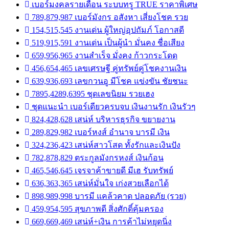
เบอร์มงคลรายเดือน ระบบทรู TRUE ราคาพิเศษ
789,879,987 เบอร์มังกร อสังหา เสี่ยงโชค รวย
154,515,545 งานเด่น ผู้ใหญ่อุปถัมภ์ โอกาสดี
519,915,591 งานเด่น เป็นผู้นำ มั่นคง ชื่อเสียง
659,956,965 งานสำเร็จ มั่งคง ก้าวกระโดด
456,654,465 เลขเศรษฐี คู่ทรัพย์คู่โชคงานเงิน
639,936,693 เลขกวนอู มีโชค แข่งขัน ชัยชนะ
7895,4289,6395 ชุดเลขนิยม รวยเฮง
ชุดแนะนำ เบอร์เดียวครบจบ เงินงานรัก เงินรัวๆ
824,428,628 เสน่ห์ บริหารธุรกิจ ขยายงาน
289,829,982 เบอร์หงส์ อำนาจ บารมี เงิน
324,236,423 เสน่ห์สาวโสด ทั้งรักและเงินปัง
782,878,829 ตระกูลมังกรหงส์ เงินก้อน
465,546,645 เจรจาค้าขายดี มีเฮ รับทรัพย์
636,363,365 เสน่ห์มั่นใจ เก่งสวยเลือกได้
898,989,998 บารมี แคล้วคาด ปลอดภัย (รวย)
459,954,595 สุขภาพดี สิ่งศักดิ์คุ้มครอง
669,669,469 เสน่ห์+เงิน การค้าไม่หยุดนิ่ง