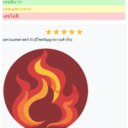
เลขดีมาก
เลขเฉพาะทาง
เลขไม่ดี
★★★★★
ผลรวมเลขศาสตร์ 45 (มีโชคปัญญาความสำเร็จ)
ธาตุไฟ (เลขดีมาก)