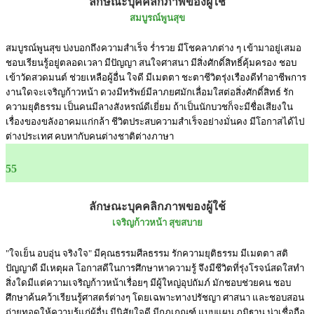
ลักษณะบุคคลิกภาพของผู้ใช้
สมบูรณ์พูนสุข
สมบูรณ์พูนสุข บ่งบอกถึงความสำเร็จ ร่ำรวย มีโชคลาภต่าง ๆ เข้ามาอยู่เสมอ
ชอบเรียนรู้อยู่ตลอดเวลา มีปัญญา สนใจศาสนา มีสิ่งศักดิ์สิทธิ์คุ้มครอง ชอบ
เข้าวัดสวดมนต์ ช่วยเหลือผู้อื่น ใจดี มีเมตตา ชะตาชีวิตรุ่งเรืองดีทำอาชีพการ
งานใดจะเจริญก้าวหน้า ดวงมีทรัพย์มีลาภยศมักเลื่อมใสต่อสิ่งศักดิ์สิทธ์ รัก
ความยุติธรรม เป็นคนมีลางสังหรณ์ดีเยี่ยม ถ้าเป็นนักบวชก็จะมีชื่อเสียงใน
เรื่องของขลังอาคมแก่กล้า ชีวิตประสบความสำเร็จอย่างมั่นคง มีโอกาสได้ไป
ต่างประเทศ คบหากับคนต่างชาติต่างภาษา
55
ลักษณะบุคคลิกภาพของผู้ใช้
เจริญก้าวหน้า สุขสบาย
"ใจเย็น อบอุ่น จริงใจ" มีคุณธรรมศีลธรรม รักความยุติธรรม มีเมตตา สติ
ปัญญาดี มีเหตุผล โอกาสดีในการศึกษาหาความรู้ จึงมีชีวิตที่รุ่งโรจน์สดใสทำ
สิ่งใดมีแต่ความเจริญก้าวหน้าเรื่อยๆ มีผู้ใหญ่อุปถัมภ์ มักชอบช่วยคน ชอบ
ศึกษาค้นคว้าเรียนรู้ศาสตร์ต่างๆ โดยเฉพาะทางปรัชญา ศาสนา และชอบสอน
ถ่ายทอดให้ความรู้แก่ผู้อื่น มีนิสัยใจดี มีกฎเกณฑ์ แบบแผน ภูมิฐาน น่าเชื่อถือ