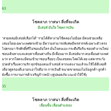
63
โชคลาภ วาสนา สิ่งที่จะเกิด
มีเสน่ห์ มั่นใจ โชคการเงิน
"สวยหล่อมีเสน่ห์เลือกได้" รายได้ดีหาง่ายใช้คล่องไม่มีอด มีคนช่วยเหลือ
เสมอโดยเฉพาะเพศตรงข้าม มีความสามารถพิเศษมีพรสวรรค์เฉพาะตัว ตรง
ไปตรงมา รักศักดิ์ศรีไม่ชอบง้อใคร มั่นใจตนเอง กระตือรือร้น ชอบทำงานใหม่
ชอบเดินทางและคบหาเพื่อนต่างถิ่น มีเพื่อนมาก มีเสน่ห์มาก คบเพื่อนต่างเพศ
มาก หากโสดจะมีคนเข้ามาชอบเรื่อยๆ เป็นเลขสละโสดได้เลย แต่ควรระวัง
ปวดหัวเรื่องความรัก ทุกข์ของคนเจ้าเสน่ห์ หากแต่งงานแล้วจะใช้ได้ดีเลยที
เดียวคู่ครองดีเอาอกเอาใจดีมาก การเงินดี ขนาดขายของไม่ง้อลูกค้า ลูกค้า
ยังซื้อ การงานการค้าเจริญก้าวหน้า (คู่ปลอดภัย แนะนำให้ใช้)
35
โชคลาภ วาสนา สิ่งที่จะเกิด
เลื่อนขั้น เลื่อนตำแหน่ง