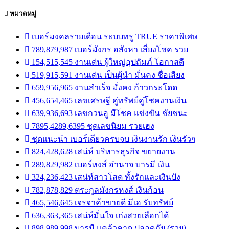
หมวดหมู่
เบอร์มงคลรายเดือน ระบบทรู TRUE ราคาพิเศษ
789,879,987 เบอร์มังกร อสังหา เสี่ยงโชค รวย
154,515,545 งานเด่น ผู้ใหญ่อุปถัมภ์ โอกาสดี
519,915,591 งานเด่น เป็นผู้นำ มั่นคง ชื่อเสียง
659,956,965 งานสำเร็จ มั่งคง ก้าวกระโดด
456,654,465 เลขเศรษฐี คู่ทรัพย์คู่โชคงานเงิน
639,936,693 เลขกวนอู มีโชค แข่งขัน ชัยชนะ
7895,4289,6395 ชุดเลขนิยม รวยเฮง
ชุดแนะนำ เบอร์เดียวครบจบ เงินงานรัก เงินรัวๆ
824,428,628 เสน่ห์ บริหารธุรกิจ ขยายงาน
289,829,982 เบอร์หงส์ อำนาจ บารมี เงิน
324,236,423 เสน่ห์สาวโสด ทั้งรักและเงินปัง
782,878,829 ตระกูลมังกรหงส์ เงินก้อน
465,546,645 เจรจาค้าขายดี มีเฮ รับทรัพย์
636,363,365 เสน่ห์มั่นใจ เก่งสวยเลือกได้
898,989,998 บารมี แคล้วคาด ปลอดภัย (รวย)