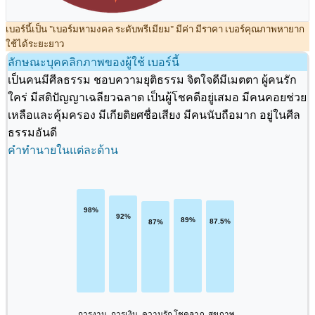
เบอร์นี้เป็น "เบอร์มหามงคล ระดับพรีเมียม" มีค่า มีราคา เบอร์คุณภาพหายาก
ใช้ได้ระยะยาว
ลักษณะบุคคลิกภาพของผู้ใช้ เบอร์นี้
เป็นคนมีศีลธรรม ชอบความยุติธรรม จิตใจดีมีเมตตา ผู้คนรัก
ใคร่ มีสติปัญญาเฉลียวฉลาด เป็นผู้โชคดีอยู่เสมอ มีคนคอยช่วย
เหลือและคุ้มครอง มีเกียติยศชื่อเสียง มีคนนับถือมาก อยู่ในศีล
ธรรมอันดี
คำทำนายในแต่ละด้าน
การงาน
การเงิน
ความรัก
โชคลาภ
สุขภาพ