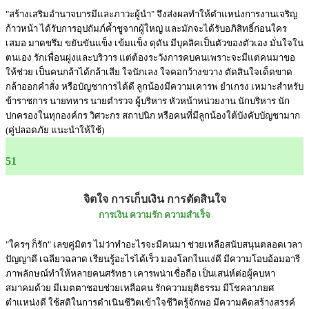
"สร้างเสริมอำนาจบารมีและภาวะผู้นำ" จึงส่งผลทำให้ตำแหน่งการงานเจริญ
ก้าวหน้า ได้รับการอุปถัมภ์ค้ำชูจากผู้ใหญ่ และมักจะได้รับอภิสิทธิ์ก่อนใคร
เสมอ มาดขรึม ขยันขันแข็ง เข้มแข็ง ดุดัน มีบุคลิคเป็นตัวของตัวเอง มั่นใจใน
ตนเอง รักเพื่อนฝูงและบริวาร แต่ต้องระวังการคบคนเพราะจะมีแต่คนมาขอ
ให้ช่วย เป็นคนกล้าได้กล้าเสีย ใจนักเลง ใจคอกว้างขวาง ตัดสินใจเด็ดขาด
กล้าออกคำสั่ง หรือบัญชาการได้ดี ลูกน้องมีความเคารพ ยำเกรง เหมาะสำหรับ
ข้าราชการ นายทหาร นายตำรวจ ผู้บริหาร หัวหน้าหน่วยงาน นักบริหาร นัก
ปกครองในทุกองค์กร วิศวะกร สถาปนิก หรือคนที่มีลูกน้องใต้บังคับบัญชามาก
(คู่ปลอดภัย แนะนำให้ใช้)
51
จิตใจ การเก็บเงิน การตัดสินใจ
การเงิน ความรัก ความสำเร็จ
"ใครๆ ก็รัก" เลขคู่มิตร ไม่ว่าทำอะไรจะมีคนมา ช่วยเหลือสนับสนุนตลอดเวลา
ปัญญาดี เฉลียวฉลาด เรียนรู้อะไรได้เร็ว มองโลกในแง่ดี มีความโอบอ้อมอารี
ภาพลักษณ์ทำให้หลายคนศรัทธา เคารพน่าเชื่อถือ เป็นเสน่ห์ต่อผู้คบหา
สมาคมด้วย มีเมตตาชอบช่วยเหลือคน รักความยุติธรรม มีโชคลาภยศ
ตำแหน่งดี ใช้สติในการดำเนินชีวิตเข้าใจชีวิตรู้จักพอ มีความคิดสร้างสรรค์