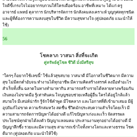
ใจดีขี้เกรงใจไม่อยากรบกวนให้ใครเดือดร้อน อาชีพที่เหมาะ ได้แก่ ครู
อาจารย์ แพทย์ ตุลาการ นักบริหารจัดการ นักสังคมสงเคราะห์ บุญกุศลทุกชนิด
และผู้ที่ต้องการความสงบสุขในชีวิต มีความสุขทางใจ (คู่ปลอดภัย แนะนำให้
ใช้)
56
โชคลาภ วาสนา สิ่งที่จะเกิด
คู่ทรัพย์คู่โชค ชีวิดี มั่งมีศรีสุข
"ใครๆ ก็อยากใช้เลขนี้" ใช้แล้วสุขสบาย วาสนาดี มีโอกาสในชีวิตมาก มีความ
สุข ไม่มีตกต่ำอับจน ทำงานได้ทุกอาชีพ มีความคิดสร้างสรรค์ ลงมือทำอะไร
สำเร็จทั้งสิ้น ฉลาดในทางทำมาหากิน สามารถสร้างรายได้หลายทางพร้อมกัน
เงินทองไม่ขาดมือ รู้เท่าทันคน ใจบุญชอบช่วยเหลือผู้อื่น ใครได้อยู่ใกล้แล้ว
สบายใจ มีเสน่ห์น่ารัก รู้จักใช้คำพูด มีโชคลาภ และโอกาสที่ดีเข้ามาเสมอ มีผู้
อุปถัมภ์ไม่ขาด ความรักสมหวัง สดชื่น ชีวิตมักประสบความสำเร็จโดยเร็ว มี
ความสามารถจัดการปัญหาได้อย่างดี แก้ไขปัญหาเก่งและเร็ว จัดสรรผล
ประโยชน์ทุกฝ่ายได้ลงตัว ปัญญาแหลมคม ประสานงานทุกอย่างได้อย่างดี มี
ปัญญาลึกซึ้ง รวยและมีความสุข สามารถเข้าใจทั้งทางโลกและทางธรรม โชค
ดีมาก (คู่ปลอดภัย แนะนำให้ใช้)