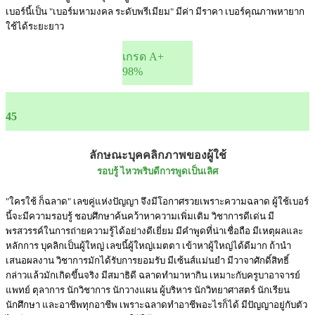
เบอร์นี้เป็น "เบอร์มหามงคล ระดับพรีเมียม" มีค่า มีราคา เบอร์คุณภาพหายาก
ใช้ได้ระยะยาว
เกรด A+
98%
45
ลักษณะบุคคลิกภาพของผู้ใช้
รอบรู้ ไหวพริบดีการพูดเป็นเลิศ
"ใครใช้ ก็ฉลาด" เลขคู่แห่งปัญญา จึงมีโอกาศรวยเพราะความฉลาด ผู้ใช้เบอร์
นี้จะมีความรอบรู้ ชอบศึกษาค้นคว้าหาความเพิ่มเติม วิชาการดีเด่น มี
พรสวรรค์ในการถ่ายความรู้ได้อย่างดีเยี่ยม มีคำพูดที่น่าเชื่อถือ มีเหตุผลและ
หลักการ บุคลิกเป็นผู้ใหญ่ เลขนี้ผู้ใหญ่เมตตา เข้าหาผู้ใหญ่ได้ดีมาก ถ้านำ
เสนอผลงาน วิชาการมักได้รับการยอมรับ มีเซ้นส์แม่นยำ มีวาจาศักดิ์สิทธิ์
กล่าวแล้วมักเกิดขึ้นจริง มีสมาธิดี ฉลาดทำมาหากิน เหมาะกับครูบาอาจารย์
แพทย์ ตุลาการ นักวิชาการ นักวางแผน ผู้บริหาร นักวิทยาศาสตร์ นักเรียน
นักศึกษา และอาชีพทุกอาชีพ เพราะฉลาดทำอาชีพอะไรก็ได้ มีปัญญาอยู่กับตัว