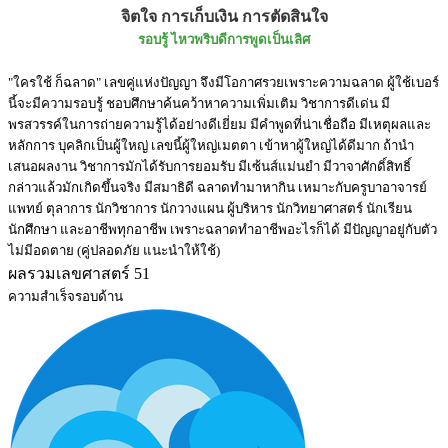
จิตใจ การเก็บเงิน การตัดสินใจ
รอบรู้ ไหวพริบดีการพูดเป็นเลิศ
"ใครใช้ ก็ฉลาด" เลขคู่แห่งปัญญา จึงมีโอกาศรวยเพราะความฉลาด ผู้ใช้เบอร์
นี้จะมีความรอบรู้ ชอบศึกษาค้นคว้าหาความเพิ่มเติม วิชาการดีเด่น มี
พรสวรรค์ในการถ่ายความรู้ได้อย่างดีเยี่ยม มีคำพูดที่น่าเชื่อถือ มีเหตุผลและ
หลักการ บุคลิกเป็นผู้ใหญ่ เลขนี้ผู้ใหญ่เมตตา เข้าหาผู้ใหญ่ได้ดีมาก ถ้านำ
เสนอผลงาน วิชาการมักได้รับการยอมรับ มีเซ้นส์แม่นยำ มีวาจาศักดิ์สิทธิ์
กล่าวแล้วมักเกิดขึ้นจริง มีสมาธิดี ฉลาดทำมาหากิน เหมาะกับครูบาอาจารย์
แพทย์ ตุลาการ นักวิชาการ นักวางแผน ผู้บริหาร นักวิทยาศาสตร์ นักเรียน
นักศึกษา และอาชีพทุกอาชีพ เพราะฉลาดทำอาชีพอะไรก็ได้ มีปัญญาอยู่กับตัว
ไม่มีอดตาย (คู่ปลอดภัย แนะนำให้ใช้)
ผลรวมเลขศาสตร์ 51
ความสำเร็จรอบด้าน