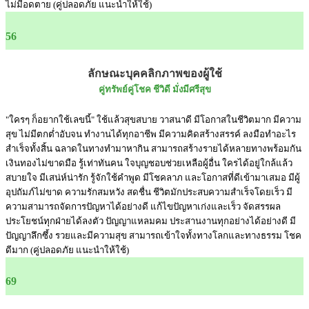
ไม่มีอดตาย (คู่ปลอดภัย แนะนำให้ใช้)
56
ลักษณะบุคคลิกภาพของผู้ใช้
คู่ทรัพย์คู่โชค ชีวิดี มั่งมีศรีสุข
"ใครๆ ก็อยากใช้เลขนี้" ใช้แล้วสุขสบาย วาสนาดี มีโอกาสในชีวิตมาก มีความ
สุข ไม่มีตกต่ำอับจน ทำงานได้ทุกอาชีพ มีความคิดสร้างสรรค์ ลงมือทำอะไร
สำเร็จทั้งสิ้น ฉลาดในทางทำมาหากิน สามารถสร้างรายได้หลายทางพร้อมกัน
เงินทองไม่ขาดมือ รู้เท่าทันคน ใจบุญชอบช่วยเหลือผู้อื่น ใครได้อยู่ใกล้แล้ว
สบายใจ มีเสน่ห์น่ารัก รู้จักใช้คำพูด มีโชคลาภ และโอกาสที่ดีเข้ามาเสมอ มีผู้
อุปถัมภ์ไม่ขาด ความรักสมหวัง สดชื่น ชีวิตมักประสบความสำเร็จโดยเร็ว มี
ความสามารถจัดการปัญหาได้อย่างดี แก้ไขปัญหาเก่งและเร็ว จัดสรรผล
ประโยชน์ทุกฝ่ายได้ลงตัว ปัญญาแหลมคม ประสานงานทุกอย่างได้อย่างดี มี
ปัญญาลึกซึ้ง รวยและมีความสุข สามารถเข้าใจทั้งทางโลกและทางธรรม โชค
ดีมาก (คู่ปลอดภัย แนะนำให้ใช้)
69