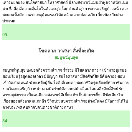
เคารพยกย่อง สนใจศาสนา โหราศาสตร์ มีลางสังหรณ์แม่นยำพูดจาหนักแน่น
น่าเชื่อถือ มีความมั่นใจในตัวเองสูง โลกส่วนตัวสูงการงานเจริญก้าวหน้า ดวง
ชะตาแข็งมีดาวพระเกตุคุ้มครองให้แคล้วคลาดปลอดภัย เกี่ยวข้องกับต่าง
ประเทศ
95
โชคลาภ วาสนา สิ่งที่จะเกิด
สมบูรณ์พูนสุข
สมบูรณ์พูนสุข บ่งบอกถึงความสำเร็จ ร่ำรวย มีโชคลาภต่าง ๆ เข้ามาอยู่เสมอ
ชอบเรียนรู้อยู่ตลอดเวลา มีปัญญา สนใจศาสนา มีสิ่งศักดิ์สิทธิ์คุ้มครอง ชอบ
เข้าวัดสวดมนต์ ช่วยเหลือผู้อื่น ใจดี มีเมตตา ชะตาชีวิตรุ่งเรืองดีทำอาชีพการ
งานใดจะเจริญก้าวหน้า ดวงมีทรัพย์มีลาภยศมักเลื่อมใสต่อสิ่งศักดิ์สิทธ์ รัก
ความยุติธรรม เป็นคนมีลางสังหรณ์ดีเยี่ยม ถ้าเป็นนักบวชก็จะมีชื่อเสียงใน
เรื่องของขลังอาคมแก่กล้า ชีวิตประสบความสำเร็จอย่างมั่นคง มีโอกาสได้ไป
ต่างประเทศ คบหากับคนต่างชาติต่างภาษา
54