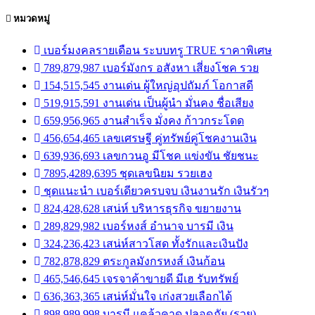
หมวดหมู่
เบอร์มงคลรายเดือน ระบบทรู TRUE ราคาพิเศษ
789,879,987 เบอร์มังกร อสังหา เสี่ยงโชค รวย
154,515,545 งานเด่น ผู้ใหญ่อุปถัมภ์ โอกาสดี
519,915,591 งานเด่น เป็นผู้นำ มั่นคง ชื่อเสียง
659,956,965 งานสำเร็จ มั่งคง ก้าวกระโดด
456,654,465 เลขเศรษฐี คู่ทรัพย์คู่โชคงานเงิน
639,936,693 เลขกวนอู มีโชค แข่งขัน ชัยชนะ
7895,4289,6395 ชุดเลขนิยม รวยเฮง
ชุดแนะนำ เบอร์เดียวครบจบ เงินงานรัก เงินรัวๆ
824,428,628 เสน่ห์ บริหารธุรกิจ ขยายงาน
289,829,982 เบอร์หงส์ อำนาจ บารมี เงิน
324,236,423 เสน่ห์สาวโสด ทั้งรักและเงินปัง
782,878,829 ตระกูลมังกรหงส์ เงินก้อน
465,546,645 เจรจาค้าขายดี มีเฮ รับทรัพย์
636,363,365 เสน่ห์มั่นใจ เก่งสวยเลือกได้
898,989,998 บารมี แคล้วคาด ปลอดภัย (รวย)