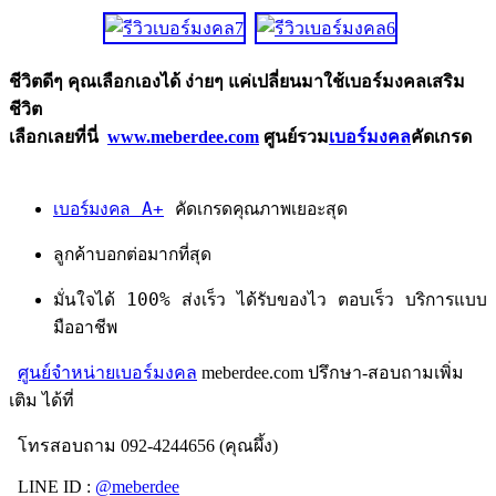
ชีวิตดีๆ คุณเลือกเองได้ ง่ายๆ แค่เปลี่ยนมาใช้เบอร์มงคลเสริม
ชีวิต
เลือกเลยที่นี่
www.meberdee.com
ศูนย์รวม
เบอร์มงคล
คัดเกรด
เบอร์มงคล A+
คัดเกรดคุณภาพเยอะสุด
ลูกค้าบอกต่อมากที่สุด
มั่นใจได้ 100% ส่งเร็ว ได้รับของไว ตอบเร็ว บริการแบบ
มืออาชีพ
ศูนย์จำหน่ายเบอร์มงคล
meberdee.com ปรึกษา-สอบถามเพิ่ม
เติม ได้ที่
โทรสอบถาม 092-4244656 (คุณผึ้ง)
LINE ID :
@meberdee