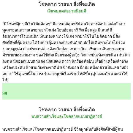
โชคลาภ วาสนา สิ่งที่จะเกิด
เงินหมุนคล่อง รสนิยมดี
"มีโชคฟลุ๊กๆ มีเงินใช้ตล๊อดๆ" มีอารมณ์สุนทรีย์ สนใจทางศิลปะ แต่งตัวเก่ง
พูดจาอ่อนหวานเอาอกเอาใจเก่ง โอบอ้อมอารี รักเพื่อนฝูง มีเสน่ห์ดี
จินตนาการโรแมนติก เงินทองหาเก่งใช้เก่ง หามาใช้ไป ไม่คิดมาก มีสิ่ง
ศักดิ์สิทธิ์คุ้มครอง ได้รับการคุ้มครองป้องกันภัยดี มักได้เดินทางไกลไปร่วม
งานบุญกุศล ต่างประเทศต่างจังหวัดบ่อย เหมาะกับอาชีพการเงินการลงทุน
ค้าขายของสวยงาม ของใช้ฟุ่มเฟือยชองผู้หญิง กิจการบันเทิงทุกชนิด เช่น นัก
ลงทุน นักออกแบบตกแต่ง นักแสดง ดารา นักร้อง ศิลปิน เสื้อผ้า เครื่องสำอาง
เครื่องประดับ ค้าขายกับต่างชาตินำเข้าส่งออก อีกนัยหนึ่งกล่าวเป็นเลข "หยิง
หยาง" ใช้คู่เลขนี้ในการปรับเลขทุกข์เรื่องร้ายให้ดีขึ้น (คู่ปลอดภัย แนะนำให้
ใช้)
99
โชคลาภ วาสนา สิ่งที่จะเกิด
พบความสำเร็จและโชคลาภแบบปาฏิหารย์
พบความสำเร็จและโชคลาภแบบปาฏิหารย์ ชีวิตผูกพันกับสิ่งศักดิ์สิทธิ์ผู้คน