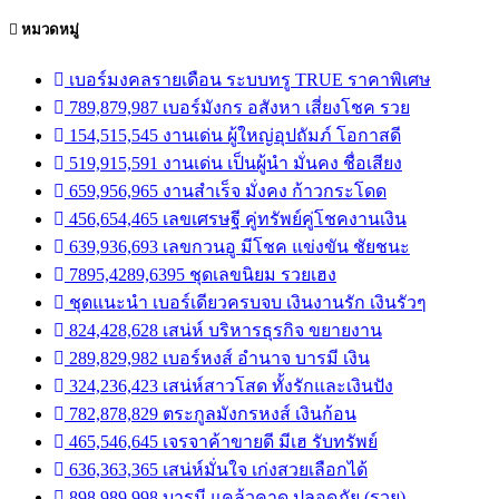
หมวดหมู่
เบอร์มงคลรายเดือน ระบบทรู TRUE ราคาพิเศษ
789,879,987 เบอร์มังกร อสังหา เสี่ยงโชค รวย
154,515,545 งานเด่น ผู้ใหญ่อุปถัมภ์ โอกาสดี
519,915,591 งานเด่น เป็นผู้นำ มั่นคง ชื่อเสียง
659,956,965 งานสำเร็จ มั่งคง ก้าวกระโดด
456,654,465 เลขเศรษฐี คู่ทรัพย์คู่โชคงานเงิน
639,936,693 เลขกวนอู มีโชค แข่งขัน ชัยชนะ
7895,4289,6395 ชุดเลขนิยม รวยเฮง
ชุดแนะนำ เบอร์เดียวครบจบ เงินงานรัก เงินรัวๆ
824,428,628 เสน่ห์ บริหารธุรกิจ ขยายงาน
289,829,982 เบอร์หงส์ อำนาจ บารมี เงิน
324,236,423 เสน่ห์สาวโสด ทั้งรักและเงินปัง
782,878,829 ตระกูลมังกรหงส์ เงินก้อน
465,546,645 เจรจาค้าขายดี มีเฮ รับทรัพย์
636,363,365 เสน่ห์มั่นใจ เก่งสวยเลือกได้
898,989,998 บารมี แคล้วคาด ปลอดภัย (รวย)