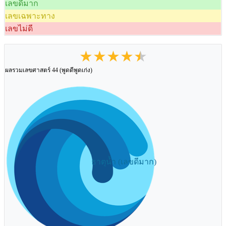
เลขดีมาก
เลขเฉพาะทาง
เลขไม่ดี
★★★★★
ผลรวมเลขศาสตร์ 44 (พูดดีพูดเก่ง)
ธาตุน้ำ (เลขดีมาก)