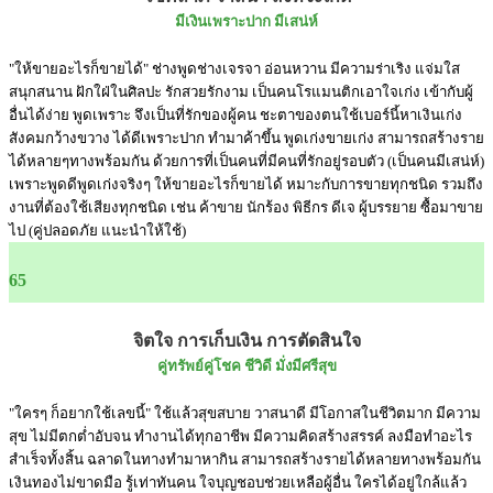
มีเงินเพราะปาก มีเสน่ห์
"ให้ขายอะไรก็ขายได้" ช่างพูดช่างเจรจา อ่อนหวาน มีความร่าเริง แจ่มใส
สนุกสนาน ฝักใฝ่ในศิลปะ รักสวยรักงาม เป็นคนโรแมนติกเอาใจเก่ง เข้ากับผู้
อื่นได้ง่าย พูดเพราะ จึงเป็นที่รักของผู้คน ชะตาของตนใช้เบอร์นี้หาเงินเก่ง
สังคมกว้างขวาง ได้ดีเพราะปาก ทำมาค้าขึ้น พูดเก่งขายเก่ง สามารถสร้างราย
ได้หลายๆทางพร้อมกัน ด้วยการที่เป็นคนที่มีคนที่รักอยู่รอบตัว (เป็นคนมีเสน่ห์)
เพราะพูดดีพูดเก่งจริงๆ ให้ขายอะไรก็ขายได้ หมาะกับการขายทุกชนิด รวมถึง
งานที่ต้องใช้เสียงทุกชนิด เช่น ค้าขาย นักร้อง พิธีกร ดีเจ ผู้บรรยาย ซื้อมาขาย
ไป (คู่ปลอดภัย แนะนำให้ใช้)
65
จิตใจ การเก็บเงิน การตัดสินใจ
คู่ทรัพย์คู่โชค ชีวิดี มั่งมีศรีสุข
"ใครๆ ก็อยากใช้เลขนี้" ใช้แล้วสุขสบาย วาสนาดี มีโอกาสในชีวิตมาก มีความ
สุข ไม่มีตกต่ำอับจน ทำงานได้ทุกอาชีพ มีความคิดสร้างสรรค์ ลงมือทำอะไร
สำเร็จทั้งสิ้น ฉลาดในทางทำมาหากิน สามารถสร้างรายได้หลายทางพร้อมกัน
เงินทองไม่ขาดมือ รู้เท่าทันคน ใจบุญชอบช่วยเหลือผู้อื่น ใครได้อยู่ใกล้แล้ว