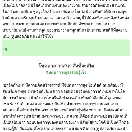
เนื่องไม่ขาดสาย มีโชคเกี่ยวกับเงินทอง เก่งงาน สามารถติดต่อประสานงาน
ได้อย่างยอดเยี่ยม พูดจูงใจสร้างแรงบันดาลใจเก่ง มีวาทศิลป์ ได้รับความสุข
ในด้านความรัก คนรักจะคอยเอาอกเอาใจ เลขคู่นี้ไม่ต้องพึ่งของขลังหรือท่อง
คาถาเมตตามหานิยมเลย เหมาะกับงานติอต่อ ค้าขาย การตลาด การ
ประชาสัมพันธ์ งานการพูด ของสวยๆงามๆทุกชนิด เป็นหมายเลขที่ดีที่สุดเลข
หนึ่ง (คู่ปลอดภัย แนะนำให้ใช้)
29
โชคลาภ วาสนา สิ่งที่จะเกิด
จินตนาการสูง เรียนรู้เร็ว
"อาร์ตตัวแม่" มีความคิดสร้างสรรค์ มีจินตนาการสูง ไอเดียดี ถนัดศิลปะ มี
สุนทรียภาพสูง ไหวพริบดีเรียนรู้เร็ว ชอบแต่งตัวจินตนาการดีเห็นภาพในใจ
ชัด การเงินคล่องมีพลังการไหลรื่นดี ทำงานเกี่ยวข้องกับศิลปะได้ทุกแขนง
เช่น ร้องรำทำเพลง แสดงละคร บันเทิง ถ่ายภาพ วาดภาพ งานออกแบบ-
ตกแต่ง เสื้อผ้า สปา ร้านอาหาร กิจการเกี่ยวกับผู้หญิง ฯลฯ และยังส่งผลดีมาก
หากทำกิจการนำเข้าขนส่งระหว่างประเทศ งานที่ต้องเดินทางบ่อยๆ เป็นคนที่
เป็นศิลปินมาก ชอบของเก่าๆของแปลกของเก๋ๆ มีสัมผัสทางใจดี มีเซ็นต์ ไวต่อ
ความรู้สึก ฝันแม่น มีโชคลาภแปลกๆเข้ามาเสมอ คิดบวก (คู่ปลอดภัย แนะนำ