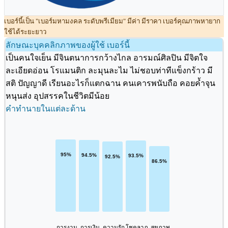
เบอร์นี้เป็น "เบอร์มหามงคล ระดับพรีเมียม" มีค่า มีราคา เบอร์คุณภาพหายาก
ใช้ได้ระยะยาว
ลักษณะบุคคลิกภาพของผู้ใช้ เบอร์นี้
เป็นคนใจเย็น มีจินตนาการกว้างไกล อารมณ์ศิลปิน มีจิตใจ
ละเอียดอ่อน โรแมนติก ละมุนละไม ไม่ชอบท่าทีแข็งกร้าว มี
สติ ปัญญาดี เรียนอะไรก็แตกฉาน คนเคารพนับถือ คอยค้ำจุน
หนุนส่ง อุปสรรคในชีวิตมีน้อย
คำทำนายในแต่ละด้าน
การงาน
การเงิน
ความรัก
โชคลาภ
สุขภาพ