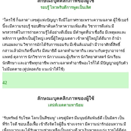
ลักษณะบุคคลิกภาพของผู้ใช้
รอบรู้ ไหวพริบดีการพูดเป็นเลิศ
"ใครใช้ ก็ฉลาด" เลขคู่แห่งปัญญา จึงมีโอกาศรวยเพราะความฉลาด ผู้ใช้เบอร์
นี้จะมีความรอบรู้ ชอบศึกษาค้นคว้าหาความเพิ่มเติม วิชาการดีเด่น มี
พรสวรรค์ในการถ่ายความรู้ได้อย่างดีเยี่ยม มีคำพูดที่น่าเชื่อถือ มีเหตุผลและ
หลักการ บุคลิกเป็นผู้ใหญ่ เลขนี้ผู้ใหญ่เมตตา เข้าหาผู้ใหญ่ได้ดีมาก ถ้านำ
เสนอผลงาน วิชาการมักได้รับการยอมรับ มีเซ้นส์แม่นยำ มีวาจาศักดิ์สิทธิ์
กล่าวแล้วมักเกิดขึ้นจริง มีสมาธิดี ฉลาดทำมาหากิน เหมาะกับครูบาอาจารย์
แพทย์ ตุลาการ นักวิชาการ นักวางแผน ผู้บริหาร นักวิทยาศาสตร์ นักเรียน
นักศึกษา และอาชีพทุกอาชีพ เพราะฉลาดทำอาชีพอะไรก็ได้ มีปัญญาอยู่กับตัว
ไม่มีอดตาย (คู่ปลอดภัย แนะนำให้ใช้)
42
ลักษณะบุคคลิกภาพของผู้ใช้
เสน่ห์เมตตามหานิยม
"รับทรัพย์ รับโชค โลกเป็นสีชมพู" เลขคู่มิตร มีมนุษย์สัมพันธ์ดี เป็นมิตร เป็น
ที่รัก ใจดี ชอบเอื้อเฟื้อ เข้าถึงจิตใจผู้อื่น ช่างเจรจา มีความน่ารักอ่อนหวาน มี
เพื่อนมากและได้รับความช่วยเหลือเป็นอย่างดี หาเงินหาทองเก่ง รายได้ดีต่อ