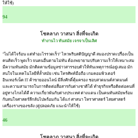
ให้ใช้)
94
โชคลาภ วาสนา สิ่งที่จะเกิด
ทำงานไว ทันสมัย เจรจาเป็นเลิศ
"ไม่ได้ใจร้อน แต่ทำอะไรรวดเร็ว" ไหวพริบสติปัญญาดี สมองปราดเปรื่องเป็น
คนคิดเร็ว พูดเร็ว จนคนอื่นตามไม่ทัน ต้องพยายามปรับความเร็วให้เหมาะสม
มีความทันสมัย มักติดตามข้อมูลข่าวสารรอบตัวให้ทันเหตุการณ์อยู่เสมอ มัก
สนใจในเทคโนโลยีที่ล้ำสมัย เช่น โทรศัพท์มือถือ เกมคอมพิวเตอร์
อินเทอร์เน็ต IT ค้าขายออนไลน์ มีสิ่งศักดิ์คุ้มครอง ชอบสวดมนต์สวดมนต์
และความสามารถในการติดต่อสื่อสารกับต่างชาติได้ ทำธุรกิจหรือติดต่อคนที่
อยู่ทางไกลได้ดี ความเกี่ยวพันกับต่างประเทศ ต่างแดน เป็นคนทันสมัยพร้อม
กับสนใจศาสตร์ลึกลับไปพร้อมกัน ได้แก่ ศาสนา โหราศาสตร์ ไสยศาสตร์
เครื่องรางของขลัง (คู่ปลอดภัย แนะนำให้ใช้)
46
โชคลาภ วาสนา สิ่งที่จะเกิด