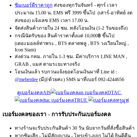
ซิมเบอร์ดีราคาถูก
ส่งของทุกวันจันทร์ - ศุกร์ เวลา
ประมาณ 15.00 น. EMS ฟรี 3999 ขึ้นไป (เสาร์-อาทิตย์ งด
ส่งของ) แจ้งเลข EMS เวลา 17.00 น.
จัดส่งสินค้าภายใน 24 ชม. หลังโอนเงิน (1-2 วันของถึง)
กรณีนัดรับของ สินค้าราคาตั้งแต่ 10,000฿ ขึ้นไป
(เดอะมอลล์ท่าพระ , BTS ตลาดพลู , BTS วงเวียนใหญ่ ,
Icon Siam)
ส่งด่วน กทม. ภายใน 1-3 ชม. มีค่าบริการ LINE MAN ,
GRAB , แมส ตามระยะทางจริง
โอนเงินแล้ว รบกวนแจ้งยอดโอนเงินมาที่ Line id :
@meberdee
(มี@ด้วยค่ะ) SMS มาที่เบอร์ 092-4244656
ดูเบอร์มงคลAIS
เบอร์มงคลDTAC
เบอร์มงคลTRUE
เบอร์มงคลของเรา - การรับประกันเบอร์มงคล
ทางร้านจะรับประกันสินค้า 30 วัน นับจากวันที่สั่งซื้อสินค้า
หากซิมเสีย - ไม่มีสัญญาณ - โทรเข้า-ออก ไม่ได้ ยินดีคืน