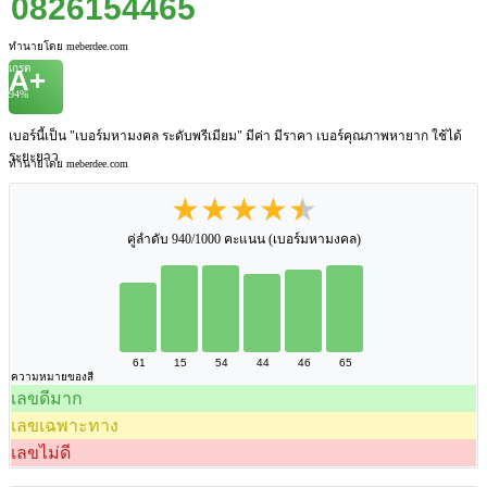
0826154465
ทำนายโดย meberdee.com
เกรด
A+
94%
เบอร์นี้เป็น "เบอร์มหามงคล ระดับพรีเมียม" มีค่า มีราคา เบอร์คุณภาพหายาก ใช้ได้
ระยะยาว
ทำนายโดย meberdee.com
★★★★★
คู่ลำดับ 940/1000 คะแนน (เบอร์มหามงคล)
61
15
54
44
46
65
ความหมายของสี
เลขดีมาก
เลขเฉพาะทาง
เลขไม่ดี