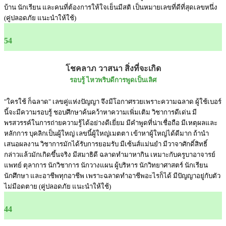
บ้าน นักเรียน และคนที่ต้องการให้ใจเย็นมีสติ เป็นหมายเลขที่ดีที่สุดเลขหนึ่ง
(คู่ปลอดภัย แนะนำให้ใช้)
54
โชคลาภ วาสนา สิ่งที่จะเกิด
รอบรู้ ไหวพริบดีการพูดเป็นเลิศ
"ใครใช้ ก็ฉลาด" เลขคู่แห่งปัญญา จึงมีโอกาศรวยเพราะความฉลาด ผู้ใช้เบอร์
นี้จะมีความรอบรู้ ชอบศึกษาค้นคว้าหาความเพิ่มเติม วิชาการดีเด่น มี
พรสวรรค์ในการถ่ายความรู้ได้อย่างดีเยี่ยม มีคำพูดที่น่าเชื่อถือ มีเหตุผลและ
หลักการ บุคลิกเป็นผู้ใหญ่ เลขนี้ผู้ใหญ่เมตตา เข้าหาผู้ใหญ่ได้ดีมาก ถ้านำ
เสนอผลงาน วิชาการมักได้รับการยอมรับ มีเซ้นส์แม่นยำ มีวาจาศักดิ์สิทธิ์
กล่าวแล้วมักเกิดขึ้นจริง มีสมาธิดี ฉลาดทำมาหากิน เหมาะกับครูบาอาจารย์
แพทย์ ตุลาการ นักวิชาการ นักวางแผน ผู้บริหาร นักวิทยาศาสตร์ นักเรียน
นักศึกษา และอาชีพทุกอาชีพ เพราะฉลาดทำอาชีพอะไรก็ได้ มีปัญญาอยู่กับตัว
ไม่มีอดตาย (คู่ปลอดภัย แนะนำให้ใช้)
44