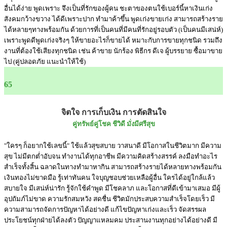
อื่นได้ง่าย พูดเพราะ จึงเป็นที่รักของผู้คน ชะตาของตนใช้เบอร์นี้หาเงินเก่ง
สังคมกว้างขวาง ได้ดีเพราะปาก ทำมาค้าขึ้น พูดเก่งขายเก่ง สามารถสร้างราย
ได้หลายๆทางพร้อมกัน ด้วยการที่เป็นคนที่มีคนที่รักอยู่รอบตัว (เป็นคนมีเสน่ห์)
เพราะพูดดีพูดเก่งจริงๆ ให้ขายอะไรก็ขายได้ หมาะกับการขายทุกชนิด รวมถึง
งานที่ต้องใช้เสียงทุกชนิด เช่น ค้าขาย นักร้อง พิธีกร ดีเจ ผู้บรรยาย ซื้อมาขาย
ไป (คู่ปลอดภัย แนะนำให้ใช้)
65
จิตใจ การเก็บเงิน การตัดสินใจ
คู่ทรัพย์คู่โชค ชีวิดี มั่งมีศรีสุข
"ใครๆ ก็อยากใช้เลขนี้" ใช้แล้วสุขสบาย วาสนาดี มีโอกาสในชีวิตมาก มีความ
สุข ไม่มีตกต่ำอับจน ทำงานได้ทุกอาชีพ มีความคิดสร้างสรรค์ ลงมือทำอะไร
สำเร็จทั้งสิ้น ฉลาดในทางทำมาหากิน สามารถสร้างรายได้หลายทางพร้อมกัน
เงินทองไม่ขาดมือ รู้เท่าทันคน ใจบุญชอบช่วยเหลือผู้อื่น ใครได้อยู่ใกล้แล้ว
สบายใจ มีเสน่ห์น่ารัก รู้จักใช้คำพูด มีโชคลาภ และโอกาสที่ดีเข้ามาเสมอ มีผู้
อุปถัมภ์ไม่ขาด ความรักสมหวัง สดชื่น ชีวิตมักประสบความสำเร็จโดยเร็ว มี
ความสามารถจัดการปัญหาได้อย่างดี แก้ไขปัญหาเก่งและเร็ว จัดสรรผล
ประโยชน์ทุกฝ่ายได้ลงตัว ปัญญาแหลมคม ประสานงานทุกอย่างได้อย่างดี มี