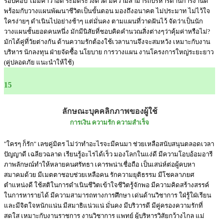
รอบคอบ ไม่มีคำว่าอด ระมัดระวังตัวดี มีความสามารถบริหารด้านการงานดี
พร้อมกับวางแผนพัฒนาชีวิตเป็นขั้นตอน มองถึงอนาคต ไม่ประมาท ไม่ไว้ใจ
ใครง่ายๆ ดำเนินไปอย่างช้าๆ แต่มั่นคง ตามแผนที่วาดฝันไว้ จัดว่าเป็นนัก
วางแผนชั้นยอดคนหนึ่ง มักมีนิสัยที่ชอบคิดคำนวณสิ่งต่างๆว่าคุ้มค่าหรือไม่?
มักได้คู่ที่วัยต่างกัน ด้านความรักต้องใช้เวลานานจึงจะสมหวัง เหมาะกับงาน
บริหาร นักลงทุน ฝ่ายจัดซื้อ นโยบาย การวางแผน งานโครงการใหญ่ระยะยาว
(คู่ปลอดภัย แนะนำให้ใช้)
15
ลักษณะบุคคลิกภาพของผู้ใช้
การเงิน ความรัก ความสำเร็จ
"ใครๆ ก็รัก" เลขคู่มิตร ไม่ว่าทำอะไรจะมีคนมา ช่วยเหลือสนับสนุนตลอดเวลา
ปัญญาดี เฉลียวฉลาด เรียนรู้อะไรได้เร็ว มองโลกในแง่ดี มีความโอบอ้อมอารี
ภาพลักษณ์ทำให้หลายคนศรัทธา เคารพน่าเชื่อถือ เป็นเสน่ห์ต่อผู้คบหา
สมาคมด้วย มีเมตตาชอบช่วยเหลือคน รักความยุติธรรม มีโชคลาภยศ
ตำแหน่งดี ใช้สติในการดำเนินชีวิตเข้าใจชีวิตรู้จักพอ มีความคิดสร้างสรรค์
ในการหารายได้ มีความสามารถทางการศึกษา เด่นด้านวิชาการ ใฝ่รู้ใฝ่เรียน
และมีจิตใจหนักแน่น มีสมาธิแน่วแน่ มั่นคง มีบริวารดี มีคู่ครองความรักที่
สดใส เหมาะกับงานราชการ งานวิชาการ แพทย์ ผู้บริหารวิสัยกว้างไกล แม่