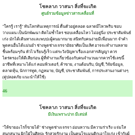
โชคลาภ วาสนา สิ่งที่จะเกิด
ศูนย์รวมข้อมูลข่าวสารเคลื่อนที่
"ใครรู้ เรารู้" ทันโลกทันเหตุการณ์ ตื่นตัวอยู่ตลอด ฉลาดมีไหวพริบ ชอบ
วางแผน เป็นนักพัฒนา คิดไม่ซ้ำใคร ชอบเคลื่อนไหว ไม่อยู่นิ่ง ประชาสัมพันธ์
เก่ง มักได้เดินทางและพบปะผู้คนมากมาย สนิทกับคนง่ายมีเพื่อนมาก จำคำ
พูดคนอื่นได้แม่นยำ ช่างพูดช่างเจรจาอัธยาศัยเป็นเลิศ อาจจะทำงานหลาย
ชิ้นพร้อมๆกัน หัวไวเรียนรู้เร็ว แต่ระวังปัญหาเรื่องเอกสารสัญญา ควร
ไตร่ตรองให้ดีเสียก่อน ผู้ที่ทำงานเกี่ยวข้องกับคนจำนวนมากควรใช้เลขนี้
อาชีพที่เหมาะได้แก่ คอมพิวเตอร์, ค้าขาย, งานต้อนรับ, บัญชี, วิจัยข้อมูล,
ตลาดหุ้น, นักการทูต, กฏหมาย, บัญชี, ประชาสัมพันธ์, การประสานงานต่างๆ
(คู่ปลอดภัย แนะนำให้ใช้)
46
โชคลาภ วาสนา สิ่งที่จะเกิด
มีเงินเพราะปาก มีเสน่ห์
"ให้ขายอะไรก็ขายได้" ช่างพูดช่างเจรจา อ่อนหวาน มีความร่าเริง แจ่มใส
สนุกสนาน ฝักใฝ่ในศิลปะ รักสวยรักงาม เป็นคนโรแมนติกเอาใจเก่ง เข้ากับผู้