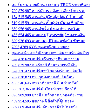
เบอร์มงคลรายเดือน ระบบทรู TRUE ราคาพิเศษ
789,879,987 เบอร์มังกร อสังหา เสี่ยงโชค รวย
154,515,545 งานเด่น ผู้ใหญ่อุปถัมภ์ โอกาสดี
519,915,591 งานเด่น เป็นผู้นำ มั่นคง ชื่อเสียง
659,956,965 งานสำเร็จ มั่งคง ก้าวกระโดด
456,654,465 เลขเศรษฐี คู่ทรัพย์คู่โชคงานเงิน
639,936,693 เลขกวนอู มีโชค แข่งขัน ชัยชนะ
7895,4289,6395 ชุดเลขนิยม รวยเฮง
ชุดแนะนำ เบอร์เดียวครบจบ เงินงานรัก เงินรัวๆ
824,428,628 เสน่ห์ บริหารธุรกิจ ขยายงาน
289,829,982 เบอร์หงส์ อำนาจ บารมี เงิน
324,236,423 เสน่ห์สาวโสด ทั้งรักและเงินปัง
782,878,829 ตระกูลมังกรหงส์ เงินก้อน
465,546,645 เจรจาค้าขายดี มีเฮ รับทรัพย์
636,363,365 เสน่ห์มั่นใจ เก่งสวยเลือกได้
898,989,998 บารมี แคล้วคาด ปลอดภัย (รวย)
459,954,595 สุขภาพดี สิ่งศักดิ์คุ้มครอง
669,669,469 เสน่ห์+เงิน การค้าไม่หยุดนิ่ง