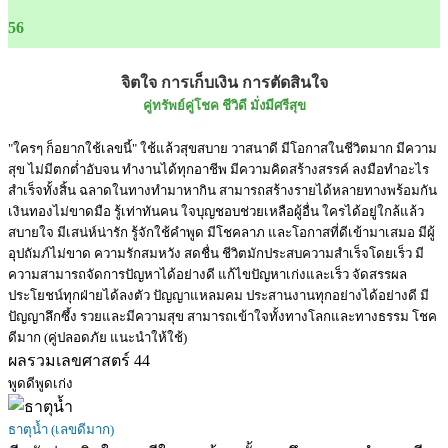
56
จิตใจ การเก็บเงิน การตัดสินใจ
คู่ทรัพย์คู่โชค ชีวิดี มั่งมีศรีสุข
"ใครๆ ก็อยากใช้เลขนี้" ใช้แล้วสุขสบาย วาสนาดี มีโอกาสในชีวิตมาก มีความ
สุข ไม่มีตกต่ำอับจน ทำงานได้ทุกอาชีพ มีความคิดสร้างสรรค์ ลงมือทำอะไร
สำเร็จทั้งสิ้น ฉลาดในทางทำมาหากิน สามารถสร้างรายได้หลายทางพร้อมกัน
เงินทองไม่ขาดมือ รู้เท่าทันคน ใจบุญชอบช่วยเหลือผู้อื่น ใครได้อยู่ใกล้แล้ว
สบายใจ มีเสน่ห์น่ารัก รู้จักใช้คำพูด มีโชคลาภ และโอกาสที่ดีเข้ามาเสมอ มีผู้
อุปถัมภ์ไม่ขาด ความรักสมหวัง สดชื่น ชีวิตมักประสบความสำเร็จโดยเร็ว มี
ความสามารถจัดการปัญหาได้อย่างดี แก้ไขปัญหาเก่งและเร็ว จัดสรรผล
ประโยชน์ทุกฝ่ายได้ลงตัว ปัญญาแหลมคม ประสานงานทุกอย่างได้อย่างดี มี
ปัญญาลึกซึ้ง รวยและมีความสุข สามารถเข้าใจทั้งทางโลกและทางธรรม โชค
ดีมาก (คู่ปลอดภัย แนะนำให้ใช้)
ผลรวมเลขศาสตร์ 44
พูดดีพูดเก่ง
ธาตุน้ำ (เลขดีมาก)