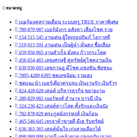
หมวดหมู่
เบอร์มงคลรายเดือน ระบบทรู TRUE ราคาพิเศษ
789,879,987 เบอร์มังกร อสังหา เสี่ยงโชค รวย
154,515,545 งานเด่น ผู้ใหญ่อุปถัมภ์ โอกาสดี
519,915,591 งานเด่น เป็นผู้นำ มั่นคง ชื่อเสียง
659,956,965 งานสำเร็จ มั่งคง ก้าวกระโดด
456,654,465 เลขเศรษฐี คู่ทรัพย์คู่โชคงานเงิน
639,936,693 เลขกวนอู มีโชค แข่งขัน ชัยชนะ
7895,4289,6395 ชุดเลขนิยม รวยเฮง
ชุดแนะนำ เบอร์เดียวครบจบ เงินงานรัก เงินรัวๆ
824,428,628 เสน่ห์ บริหารธุรกิจ ขยายงาน
289,829,982 เบอร์หงส์ อำนาจ บารมี เงิน
324,236,423 เสน่ห์สาวโสด ทั้งรักและเงินปัง
782,878,829 ตระกูลมังกรหงส์ เงินก้อน
465,546,645 เจรจาค้าขายดี มีเฮ รับทรัพย์
636,363,365 เสน่ห์มั่นใจ เก่งสวยเลือกได้
898,989,998 บารมี แคล้วคาด ปลอดภัย (รวย)