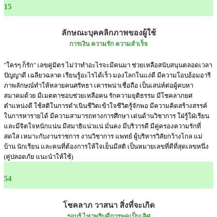
15
ลักษณะบุคคลิกภาพของผู้ใช้
การเงิน ความรัก ความสำเร็จ
"ใครๆ ก็รัก" เลขคู่มิตร ไม่ว่าทำอะไรจะมีคนมา ช่วยเหลือสนับสนุนตลอดเวลา
ปัญญาดี เฉลียวฉลาด เรียนรู้อะไรได้เร็ว มองโลกในแง่ดี มีความโอบอ้อมอารี
ภาพลักษณ์ทำให้หลายคนศรัทธา เคารพน่าเชื่อถือ เป็นเสน่ห์ต่อผู้คบหา
สมาคมด้วย มีเมตตาชอบช่วยเหลือคน รักความยุติธรรม มีโชคลาภยศ
ตำแหน่งดี ใช้สติในการดำเนินชีวิตเข้าใจชีวิตรู้จักพอ มีความคิดสร้างสรรค์
ในการหารายได้ มีความสามารถทางการศึกษา เด่นด้านวิชาการ ใฝ่รู้ใฝ่เรียน
และมีจิตใจหนักแน่น มีสมาธิแน่วแน่ มั่นคง มีบริวารดี มีคู่ครองความรักที่
สดใส เหมาะกับงานราชการ งานวิชาการ แพทย์ ผู้บริหารวิสัยกว้างไกล แม่
บ้าน นักเรียน และคนที่ต้องการให้ใจเย็นมีสติ เป็นหมายเลขที่ดีที่สุดเลขหนึ่ง
(คู่ปลอดภัย แนะนำให้ใช้)
54
โชคลาภ วาสนา สิ่งที่จะเกิด
รอบรู้ ไหวพริบดีการพูดเป็นเลิศ