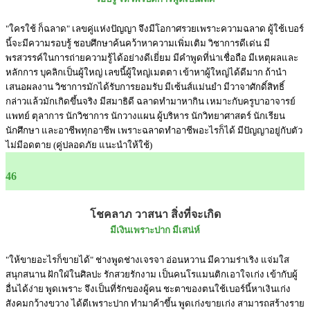
"ใครใช้ ก็ฉลาด" เลขคู่แห่งปัญญา จึงมีโอกาศรวยเพราะความฉลาด ผู้ใช้เบอร์
นี้จะมีความรอบรู้ ชอบศึกษาค้นคว้าหาความเพิ่มเติม วิชาการดีเด่น มี
พรสวรรค์ในการถ่ายความรู้ได้อย่างดีเยี่ยม มีคำพูดที่น่าเชื่อถือ มีเหตุผลและ
หลักการ บุคลิกเป็นผู้ใหญ่ เลขนี้ผู้ใหญ่เมตตา เข้าหาผู้ใหญ่ได้ดีมาก ถ้านำ
เสนอผลงาน วิชาการมักได้รับการยอมรับ มีเซ้นส์แม่นยำ มีวาจาศักดิ์สิทธิ์
กล่าวแล้วมักเกิดขึ้นจริง มีสมาธิดี ฉลาดทำมาหากิน เหมาะกับครูบาอาจารย์
แพทย์ ตุลาการ นักวิชาการ นักวางแผน ผู้บริหาร นักวิทยาศาสตร์ นักเรียน
นักศึกษา และอาชีพทุกอาชีพ เพราะฉลาดทำอาชีพอะไรก็ได้ มีปัญญาอยู่กับตัว
ไม่มีอดตาย (คู่ปลอดภัย แนะนำให้ใช้)
46
โชคลาภ วาสนา สิ่งที่จะเกิด
มีเงินเพราะปาก มีเสน่ห์
"ให้ขายอะไรก็ขายได้" ช่างพูดช่างเจรจา อ่อนหวาน มีความร่าเริง แจ่มใส
สนุกสนาน ฝักใฝ่ในศิลปะ รักสวยรักงาม เป็นคนโรแมนติกเอาใจเก่ง เข้ากับผู้
อื่นได้ง่าย พูดเพราะ จึงเป็นที่รักของผู้คน ชะตาของตนใช้เบอร์นี้หาเงินเก่ง
สังคมกว้างขวาง ได้ดีเพราะปาก ทำมาค้าขึ้น พูดเก่งขายเก่ง สามารถสร้างราย