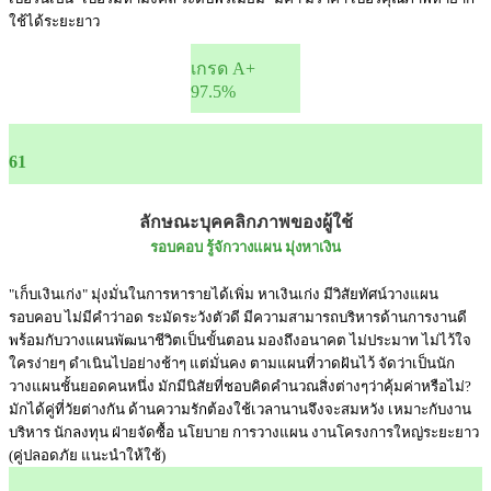
ใช้ได้ระยะยาว
เกรด A+
97.5%
61
ลักษณะบุคคลิกภาพของผู้ใช้
รอบคอบ รู้จักวางแผน มุ่งหาเงิน
"เก็บเงินเก่ง" มุ่งมั่นในการหารายได้เพิ่ม หาเงินเก่ง มีวิสัยทัศน์วางแผน
รอบคอบ ไม่มีคำว่าอด ระมัดระวังตัวดี มีความสามารถบริหารด้านการงานดี
พร้อมกับวางแผนพัฒนาชีวิตเป็นขั้นตอน มองถึงอนาคต ไม่ประมาท ไม่ไว้ใจ
ใครง่ายๆ ดำเนินไปอย่างช้าๆ แต่มั่นคง ตามแผนที่วาดฝันไว้ จัดว่าเป็นนัก
วางแผนชั้นยอดคนหนึ่ง มักมีนิสัยที่ชอบคิดคำนวณสิ่งต่างๆว่าคุ้มค่าหรือไม่?
มักได้คู่ที่วัยต่างกัน ด้านความรักต้องใช้เวลานานจึงจะสมหวัง เหมาะกับงาน
บริหาร นักลงทุน ฝ่ายจัดซื้อ นโยบาย การวางแผน งานโครงการใหญ่ระยะยาว
(คู่ปลอดภัย แนะนำให้ใช้)