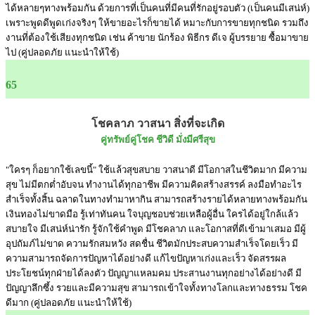
ได้หลายๆทางพร้อมกัน ด้วยการที่เป็นคนที่มีคนที่รักอยู่รอบตัว (เป็นคนมีเสน่ห์)
เพราะพูดดีพูดเก่งจริงๆ ให้ขายอะไรก็ขายได้ หมาะกับการขายทุกชนิด รวมถึง
งานที่ต้องใช้เสียงทุกชนิด เช่น ค้าขาย นักร้อง พิธีกร ดีเจ ผู้บรรยาย ซื้อมาขาย
ไป (คู่ปลอดภัย แนะนำให้ใช้)
65
โชคลาภ วาสนา สิ่งที่จะเกิด
คู่ทรัพย์คู่โชค ชีวิดี มั่งมีศรีสุข
"ใครๆ ก็อยากใช้เลขนี้" ใช้แล้วสุขสบาย วาสนาดี มีโอกาสในชีวิตมาก มีความ
สุข ไม่มีตกต่ำอับจน ทำงานได้ทุกอาชีพ มีความคิดสร้างสรรค์ ลงมือทำอะไร
สำเร็จทั้งสิ้น ฉลาดในทางทำมาหากิน สามารถสร้างรายได้หลายทางพร้อมกัน
เงินทองไม่ขาดมือ รู้เท่าทันคน ใจบุญชอบช่วยเหลือผู้อื่น ใครได้อยู่ใกล้แล้ว
สบายใจ มีเสน่ห์น่ารัก รู้จักใช้คำพูด มีโชคลาภ และโอกาสที่ดีเข้ามาเสมอ มีผู้
อุปถัมภ์ไม่ขาด ความรักสมหวัง สดชื่น ชีวิตมักประสบความสำเร็จโดยเร็ว มี
ความสามารถจัดการปัญหาได้อย่างดี แก้ไขปัญหาเก่งและเร็ว จัดสรรผล
ประโยชน์ทุกฝ่ายได้ลงตัว ปัญญาแหลมคม ประสานงานทุกอย่างได้อย่างดี มี
ปัญญาลึกซึ้ง รวยและมีความสุข สามารถเข้าใจทั้งทางโลกและทางธรรม โชค
ดีมาก (คู่ปลอดภัย แนะนำให้ใช้)