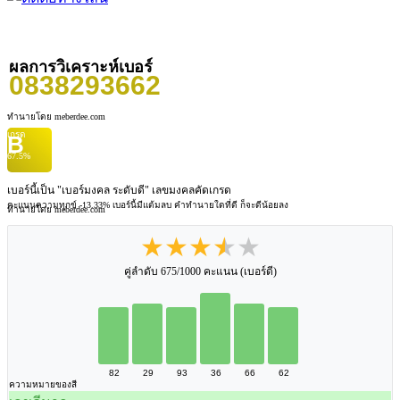
ผลการวิเคราะห์เบอร์
0838293662
ทำนายโดย meberdee.com
เกรด
B
67.5%
เบอร์นี้เป็น "เบอร์มงคล ระดับดี" เลขมงคลคัดเกรด
คะแนนความทุกข์ -13.33%
เบอร์นี้มีแต้มลบ คำทำนายใดที่ดี ก็จะดีน้อยลง
ทำนายโดย meberdee.com
★★★★★
คู่ลำดับ 675/1000 คะแนน (เบอร์ดี)
82
29
93
36
66
62
ความหมายของสี