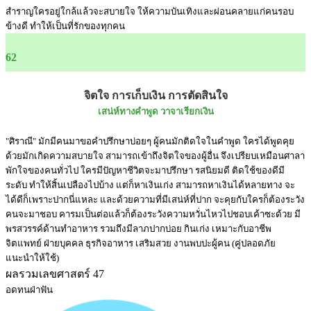
สำราญใครอยู่ใกล้แล้วจะสบายใจ ให้ความบันเทิงและผ่อนคลายแก่คนรอบ
ข้างดี ทำให้เป็นที่รักของทุกคน
62
จิตใจ การเก็บเงิน การตัดสินใจ
เสน่ห์ทางคำพูด วาจาเรียกเงิน
"ศิราณี" มักมีคนมาขอคำปรึกษาบ่อยๆ ผู้คนมักติดใจในคำพูด ใครได้พูดคุย
ด้วยมักเกิดความสบายใจ สามารถเข้าถึงจิตใจของผู้อื่น จึงเปรียบเหมือนศาลา
พักใจของคนทั่วไป ใครมีปัญหาชีวิตจะมาปรึกษา รสนิยมดี ติดใช้ของดีมี
ระดับ ทำให้สิ้นเปลืองไปบ้าง แต่ก็หาเงินเก่ง สามารถหาเงินได้หลายทาง จะ
ได้ดีก็เพราะปากนี่แหละ และด้วยความที่มีเสน่ห์ที่ปาก จะคุยกับใครก็ต้องระวัง
คนจะมาชอบ คารมเป็นต่อแล้วก็ต้องระวังความหวั่นไหวไปชอบเค้าซะด้วย มี
พรสวรรค์ด้านทำอาหาร รวมถึงมีลาภปากบ่อย กินเก่ง เหมาะกับอาชีพ
จิตแพทย์ ฝ่ายบุคคล ธุรกิจอาหาร เสริมสวย งานพบปะผู้คน (คู่ปลอดภัย
แนะนำให้ใช้)
ผลรวมเลขศาสตร์ 47
อดทนฝ่าฟัน