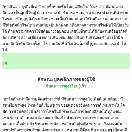
"หาเงินเก่ง ธุรกิจสีเทา" ชอบซื้อของชิ้นใหญ่ มีจิตใจกว้างขวาง มีมาดแบบ
นักเลง เป็นลูกพี่ใหญ่ น่าเกรงขาม น่ายำเกรง ชอบลุย สามารถทำงานที่ท้าทาย
โครงการใหญ่ๆ ถึงไหนถึงกัน ชอบเสี่ยงโชค มักมั่นใจในตัวเองพอสมควร และ
มีวิสัยทัศน์กว้างไกล ทันสมัย เป็นนักพัฒนาที่ฉลาดสามารถสร้างฝันให้เป็นจริง
ได้ ด้านความรักควรใช้สติอย่างรอบคอบ เลขนี้เข้ากันได้ดีกับงานหรือธุรกิจที่
ต้องบริหารความเสี่ยงทางการเงิน เช่น ปล่อยเงินกู้ รับจำนอง จำนำ เจ้ามือ
หวย นักค้าหุ้น นักเกร็งกำไร งานสินเชื่อ วิ่งเต้น ล็อบบี้ (คู่ปลอดภัย แนะนำให้
ใช้)
29
ลักษณะบุคคลิกภาพของผู้ใช้
จินตนาการสูง เรียนรู้เร็ว
"อาร์ตตัวแม่" มีความคิดสร้างสรรค์ มีจินตนาการสูง ไอเดียดี ถนัดศิลปะ มี
สุนทรียภาพสูง ไหวพริบดีเรียนรู้เร็ว ชอบแต่งตัวจินตนาการดีเห็นภาพในใจ
ชัด การเงินคล่องมีพลังการไหลรื่นดี ทำงานเกี่ยวข้องกับศิลปะได้ทุกแขนง
เช่น ร้องรำทำเพลง แสดงละคร บันเทิง ถ่ายภาพ วาดภาพ งานออกแบบ-
ตกแต่ง เสื้อผ้า สปา ร้านอาหาร กิจการเกี่ยวกับผู้หญิง ฯลฯ และยังส่งผลดีมาก
หากทำกิจการนำเข้าขนส่งระหว่างประเทศ งานที่ต้องเดินทางบ่อยๆ เป็นคนที่