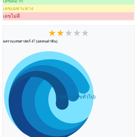
เลขดีมาก
เลขเฉพาะทาง
เลขไม่ดี
★★★★★
ผลรวมเลขศาสตร์ 47 (อดทนฝ่าฟัน)
ธาตุน้ำ ( เลขทั่วไป)