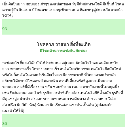
เป็นศิลปินมาก ชอบของเก่าๆของแปลกของเก๋ๆ มีสัมผัสทางใจดี มีเซ็นต์ ไวต่อ
ความรู้สึก ฝันแม่น มีโชคลาภแปลกๆเข้ามาเสมอ คิดบวก (คู่ปลอดภัย แนะนำ
ให้ใช้)
93
โชคลาภ วาสนา สิ่งที่จะเกิด
มีโชคด้านการแข่งขัน ชัยชนะ
"แข่งอะไร ก็แข่งได้" มักได้รับชัยชนะอยู่เสมอ ตัดสินใจไวจนคนอื่นเดาใจ
ยาก ชอบความเร็ว โกรธง่ายหายเร็ว สนใจในนวัตกรรมเทคโนโลยีสมัยใหม่
หรือไม่ก็สนใจในศาสตร์เร้นลับเรื่องเหนือธรรมชาติ ที่วิทยาศาสตร์หาคำ
อธิบายได้ยาก มีโชคลาภไม่คาดฝัน ส่วนที่เสี่ยงหรือที่สูงควรเพิ่มความ
รอบคอบ เบอร์นี้ดีเรื่องงาน ขยัน ชอบทำงาน เหมาะมากกับงานที่ไม่หยุดนิ่ง
เช่น รับจัดงานออแกไนท์ ธุรกิจการค้าที่เกี่ยวข้องเทคโนโลยีที่ล้ำสมัย ธุรกิจที่
มีคู่แข่งสูง นำเข้า-ส่งออก รถยานพาหนะ การเดินทาง ตำรวจ ทหาร วิศวะ
สถาปนิก นักกีฬา นักสู้ นักมวย นักเรียนสอบแข่งขัน เป็นต้น (คู่ปลอดภัย
แนะนำให้ใช้)
36