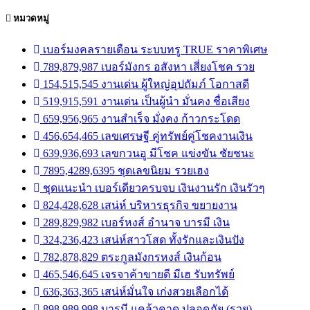
หมวดหมู่
เบอร์มงคลรายเดือน ระบบทรู TRUE ราคาพิเศษ
789,879,987 เบอร์มังกร อสังหา เสี่ยงโชค รวย
154,515,545 งานเด่น ผู้ใหญ่อุปถัมภ์ โอกาสดี
519,915,591 งานเด่น เป็นผู้นำ มั่นคง ชื่อเสียง
659,956,965 งานสำเร็จ มั่งคง ก้าวกระโดด
456,654,465 เลขเศรษฐี คู่ทรัพย์คู่โชคงานเงิน
639,936,693 เลขกวนอู มีโชค แข่งขัน ชัยชนะ
7895,4289,6395 ชุดเลขนิยม รวยเฮง
ชุดแนะนำ เบอร์เดียวครบจบ เงินงานรัก เงินรัวๆ
824,428,628 เสน่ห์ บริหารธุรกิจ ขยายงาน
289,829,982 เบอร์หงส์ อำนาจ บารมี เงิน
324,236,423 เสน่ห์สาวโสด ทั้งรักและเงินปัง
782,878,829 ตระกูลมังกรหงส์ เงินก้อน
465,546,645 เจรจาค้าขายดี มีเฮ รับทรัพย์
636,363,365 เสน่ห์มั่นใจ เก่งสวยเลือกได้
898,989,998 บารมี แคล้วคาด ปลอดภัย (รวย)