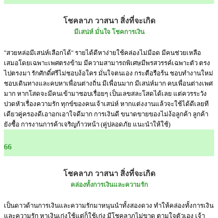
โชคลาภ วาสนา สิ่งที่จะเกิด
มีเสน่ห์ มั่นใจ โชคการเงิน
"สวยหล่อมีเสน่ห์เลือกได้" รายได้ดีหาง่ายใช้คล่องไม่มีอด มีคนช่วยเหลือ
เสมอโดยเฉพาะเพศตรงข้าม มีความสามารถพิเศษมีพรสวรรค์เฉพาะตัว ตรง
ไปตรงมา รักศักดิ์ศรีไม่ชอบง้อใคร มั่นใจตนเอง กระตือรือร้น ชอบทำงานใหม่
ชอบเดินทางและคบหาเพื่อนต่างถิ่น มีเพื่อนมาก มีเสน่ห์มาก คบเพื่อนต่างเพศ
มาก หากโสดจะมีคนเข้ามาชอบเรื่อยๆ เป็นเลขสละโสดได้เลย แต่ควรระวัง
ปวดหัวเรื่องความรัก ทุกข์ของคนเจ้าเสน่ห์ หากแต่งงานแล้วจะใช้ได้ดีเลยที
เดียวคู่ครองดีเอาอกเอาใจดีมาก การเงินดี ขนาดขายของไม่ง้อลูกค้า ลูกค้า
ยังซื้อ การงานการค้าเจริญก้าวหน้า (คู่ปลอดภัย แนะนำให้ใช้)
66
โชคลาภ วาสนา สิ่งที่จะเกิด
คล่องทั้งการเงินและความรัก
เป็นดาวด้านการเงินและความรักมาหนุนนำทั้งสองดวง ทำให้คล่องทั้งการเงิน
และความรัก หาเงินเก่งใช้แต่ก็ใช้เก่ง มีโชคลาภไม่ขาด ตามใจตัวเอง เจ้า