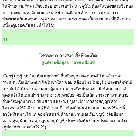
ในด้านความรัก คนรักจะคอยเอาอกเอาใจ เลขคู่นี้ไม่ต้องพึ่งของขลังหรือท่อง
คาถาเมตตามหานิยมเลย เหมาะกับงานติอต่อ ค้าขาย การตลาด การ
ประชาสัมพันธ์ งานการพูด ของสวยๆงามๆทุกชนิด เป็นหมายเลขที่ดีที่สุดเลข
หนึ่ง (คู่ปลอดภัย แนะนำให้ใช้)
44
โชคลาภ วาสนา สิ่งที่จะเกิด
ศูนย์รวมข้อมูลข่าวสารเคลื่อนที่
"ใครรู้ เรารู้" ทันโลกทันเหตุการณ์ ตื่นตัวอยู่ตลอด ฉลาดมีไหวพริบ ชอบ
วางแผน เป็นนักพัฒนา คิดไม่ซ้ำใคร ชอบเคลื่อนไหว ไม่อยู่นิ่ง ประชาสัมพันธ์
เก่ง มักได้เดินทางและพบปะผู้คนมากมาย สนิทกับคนง่ายมีเพื่อนมาก จำคำ
พูดคนอื่นได้แม่นยำ ช่างพูดช่างเจรจาอัธยาศัยเป็นเลิศ อาจจะทำงานหลาย
ชิ้นพร้อมๆกัน หัวไวเรียนรู้เร็ว แต่ระวังปัญหาเรื่องเอกสารสัญญา ควร
ไตร่ตรองให้ดีเสียก่อน ผู้ที่ทำงานเกี่ยวข้องกับคนจำนวนมากควรใช้เลขนี้
อาชีพที่เหมาะได้แก่ คอมพิวเตอร์, ค้าขาย, งานต้อนรับ, บัญชี, วิจัยข้อมูล,
ตลาดหุ้น, นักการทูต, กฏหมาย, บัญชี, ประชาสัมพันธ์, การประสานงานต่างๆ
(คู่ปลอดภัย แนะนำให้ใช้)