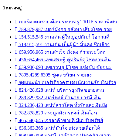
หมวดหมู่
เบอร์มงคลรายเดือน ระบบทรู TRUE ราคาพิเศษ
789,879,987 เบอร์มังกร อสังหา เสี่ยงโชค รวย
154,515,545 งานเด่น ผู้ใหญ่อุปถัมภ์ โอกาสดี
519,915,591 งานเด่น เป็นผู้นำ มั่นคง ชื่อเสียง
659,956,965 งานสำเร็จ มั่งคง ก้าวกระโดด
456,654,465 เลขเศรษฐี คู่ทรัพย์คู่โชคงานเงิน
639,936,693 เลขกวนอู มีโชค แข่งขัน ชัยชนะ
7895,4289,6395 ชุดเลขนิยม รวยเฮง
ชุดแนะนำ เบอร์เดียวครบจบ เงินงานรัก เงินรัวๆ
824,428,628 เสน่ห์ บริหารธุรกิจ ขยายงาน
289,829,982 เบอร์หงส์ อำนาจ บารมี เงิน
324,236,423 เสน่ห์สาวโสด ทั้งรักและเงินปัง
782,878,829 ตระกูลมังกรหงส์ เงินก้อน
465,546,645 เจรจาค้าขายดี มีเฮ รับทรัพย์
636,363,365 เสน่ห์มั่นใจ เก่งสวยเลือกได้
898,989,998 บารมี แคล้วคาด ปลอดภัย (รวย)