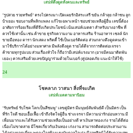
เสน่ห์ดึงดูดทั้งคนและทรัพย์
"รูปสวย รวยทรัพย์" ตรงไปตรงมา เปิดเผยรักอิสระเสรี ขยัน กล้าลุย กล้าชน ลูก
บ้าเยอะ ชอบงานที่พลิกแพลง แก้ไขเฉพาะหน้า ชอบช่วยเหลือผู้อื่น เลขนี้ต้อง
อาศัยการร้อยเรียงที่ดีจึงเกิดประโยชน์ เน้นเสน่ห์เมตตา สำหรับบางอาชีพ ที่
ควรใช้เท่านั้น เช่น ค้าขาย ธุรกิจความงาม อาหารเสริม ร้านอาหาร เซลล์ นัก
ขายมือทอง ดารา นักเสดง พริตตี้ ใช้เป็นเบอร์ติดต่อ ส่วนกลางดึงดูดคนเข้า
มาใช้บริการได้อย่างมหาศาล มีพลังดึงดูด รายได้ดีจากการติดต่อเจรจา
ค้าขายทุกรูปแบบ ส่วนเรื่องหัวใจ ก็ถือว่ามีเสน่ห์แรงมาก (อาจมีคนมาติดพัน
เยอะ) ควรเสริมด้วยเลขปัญญาร่วมด้วยในเบอร์ (คู่ปลอดภัย แนะนำให้ใช้)
24
โชคลาภ วาสนา สิ่งที่จะเกิด
เสน่ห์เมตตามหานิยม
"รับทรัพย์ รับโชค โลกเป็นสีชมพู" เลขคู่มิตร มีมนุษย์สัมพันธ์ดี เป็นมิตร เป็น
ที่รัก ใจดี ชอบเอื้อเฟื้อ เข้าถึงจิตใจผู้อื่น ช่างเจรจา มีความน่ารักอ่อนหวาน มี
เพื่อนมากและได้รับความช่วยเหลือเป็นอย่างดี หาเงินหาทองเก่ง รายได้ดีต่อ
เนื่องไม่ขาดสาย มีโชคเกี่ยวกับเงินทอง เก่งงาน สามารถติดต่อประสานงาน
ได้อย่างยอดเยี่ยม พูดจูงใจสร้างแรงบันดาลใจเก่ง มีวาทศิลป์ ได้รับความสุข