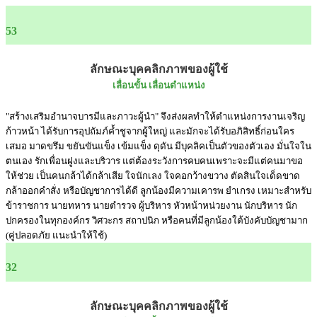
53
ลักษณะบุคคลิกภาพของผู้ใช้
เลื่อนขั้น เลื่อนตำแหน่ง
"สร้างเสริมอำนาจบารมีและภาวะผู้นำ" จึงส่งผลทำให้ตำแหน่งการงานเจริญ
ก้าวหน้า ได้รับการอุปถัมภ์ค้ำชูจากผู้ใหญ่ และมักจะได้รับอภิสิทธิ์ก่อนใคร
เสมอ มาดขรึม ขยันขันแข็ง เข้มแข็ง ดุดัน มีบุคลิคเป็นตัวของตัวเอง มั่นใจใน
ตนเอง รักเพื่อนฝูงและบริวาร แต่ต้องระวังการคบคนเพราะจะมีแต่คนมาขอ
ให้ช่วย เป็นคนกล้าได้กล้าเสีย ใจนักเลง ใจคอกว้างขวาง ตัดสินใจเด็ดขาด
กล้าออกคำสั่ง หรือบัญชาการได้ดี ลูกน้องมีความเคารพ ยำเกรง เหมาะสำหรับ
ข้าราชการ นายทหาร นายตำรวจ ผู้บริหาร หัวหน้าหน่วยงาน นักบริหาร นัก
ปกครองในทุกองค์กร วิศวะกร สถาปนิก หรือคนที่มีลูกน้องใต้บังคับบัญชามาก
(คู่ปลอดภัย แนะนำให้ใช้)
32
ลักษณะบุคคลิกภาพของผู้ใช้