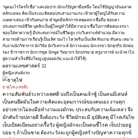
"พูดอะไรใครก็เชื่อ" แค่เอ่ยปาก นักแก้ปัญหามือหนึ่ง โดยใช้ปัญญาอันฉลาด
หลักแหลม คิดเป็นระบบ ติดต่อประสานงานเก่ง เข้าหาผู้ใหญ่ได้รับความ
เมตตาเสมอ เข้ากับคนง่าย คำพูดมีหลักการเหตุผลน่าเชื่อถือ ชอบหา
ประสบการณ์ชีวิต บุคลิกเป็นผู้ใหญ่ทำให้มีความน่าเชื่อในการติดต่อเจรจา
ชอบใฝ่หาความรู้ มีประสบการณ์ในชีวิตสูง เก่งวิเคราะห์คำนวณ มีความ
สามารถด้านการเรียนรู้เป็นเลิศ ว่องไว ไหวพริบเป็นเลิศ ทันเกม ทันคน เหมาะ
กับงานนักวิชาการ นักวิจัย นักวิเคราะห์ นักวางแผน นักเจรจา นักธุรกิจ นักต่อ
รอง ข้าราชการ นักการทูต นักพูด วิทยากร นักบรรยาย ครูอาจารย์ จะนำพาไป
สู่ความสำเร็จที่ยิ่งใหญ่ (คู่ปลอดภัย แนะนำให้ใช้)
ผลรวมเลขศาสตร์ 32
ผู้หญิงเสนห์แรง
ธาตุไฟ (เลขดี)
ความสัมพันธ์ระหว่างเพศดี บ่งถึงเป็นคนเจ้าชู้ เป็นคนมีเสน่ห์
เป็นคนยึดมั่นในความคิดและอุดมการณ์ของตนเอง งานทุก
อย่างหากไม่ลงมือทำงานเองมักจะ ประสบกับความล้มเหลว จึง
มักตันร้ายปลายดี จึงต้องระวัง ชีวิตมักจะมี อุบัติเหตุ มีโรคภัยไข
เจ็บเบียดเบียนอย่างเรื้อรัง ผู้หญิงมักจะเป็นคนขี้โรค เจ็บป่วยอยู่
บ่อย ๆ ถ้าเป็นชาย ต้องระวังจะถูกผู้หญิงสร้างปัญหาความทุกข์