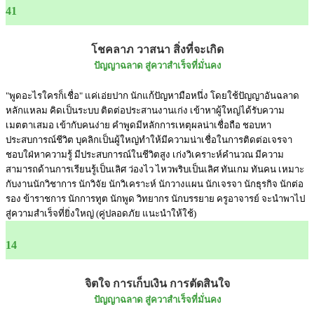
41
โชคลาภ วาสนา สิ่งที่จะเกิด
ปัญญาฉลาด สู่ควาสำเร็จที่มั่นคง
"พูดอะไรใครก็เชื่อ" แค่เอ่ยปาก นักแก้ปัญหามือหนึ่ง โดยใช้ปัญญาอันฉลาด
หลักแหลม คิดเป็นระบบ ติดต่อประสานงานเก่ง เข้าหาผู้ใหญ่ได้รับความ
เมตตาเสมอ เข้ากับคนง่าย คำพูดมีหลักการเหตุผลน่าเชื่อถือ ชอบหา
ประสบการณ์ชีวิต บุคลิกเป็นผู้ใหญ่ทำให้มีความน่าเชื่อในการติดต่อเจรจา
ชอบใฝ่หาความรู้ มีประสบการณ์ในชีวิตสูง เก่งวิเคราะห์คำนวณ มีความ
สามารถด้านการเรียนรู้เป็นเลิศ ว่องไว ไหวพริบเป็นเลิศ ทันเกม ทันคน เหมาะ
กับงานนักวิชาการ นักวิจัย นักวิเคราะห์ นักวางแผน นักเจรจา นักธุรกิจ นักต่อ
รอง ข้าราชการ นักการทูต นักพูด วิทยากร นักบรรยาย ครูอาจารย์ จะนำพาไป
สู่ความสำเร็จที่ยิ่งใหญ่ (คู่ปลอดภัย แนะนำให้ใช้)
14
จิตใจ การเก็บเงิน การตัดสินใจ
ปัญญาฉลาด สู่ควาสำเร็จที่มั่นคง