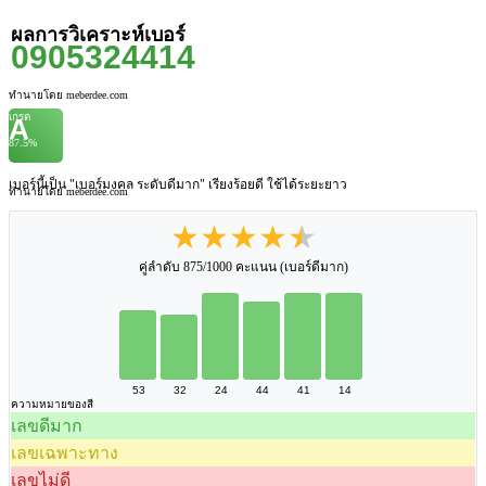
ผลการวิเคราะห์เบอร์
0905324414
ทำนายโดย meberdee.com
เกรด
A
87.5%
เบอร์นี้เป็น "เบอร์มงคล ระดับดีมาก" เรียงร้อยดี ใช้ได้ระยะยาว
ทำนายโดย meberdee.com
★★★★★
คู่ลำดับ 875/1000 คะแนน (เบอร์ดีมาก)
53
32
24
44
41
14
ความหมายของสี
เลขดีมาก
เลขเฉพาะทาง
เลขไม่ดี