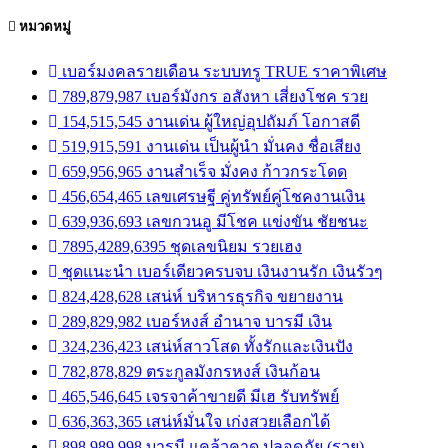
หมวดหมู่
เบอร์มงคลรายเดือน ระบบทรู TRUE ราคาพิเศษ
789,879,987 เบอร์มังกร อสังหา เสี่ยงโชค รวย
154,515,545 งานเด่น ผู้ใหญ่อุปถัมภ์ โอกาสดี
519,915,591 งานเด่น เป็นผู้นำ มั่นคง ชื่อเสียง
659,956,965 งานสำเร็จ มั่งคง ก้าวกระโดด
456,654,465 เลขเศรษฐี คู่ทรัพย์คู่โชคงานเงิน
639,936,693 เลขกวนอู มีโชค แข่งขัน ชัยชนะ
7895,4289,6395 ชุดเลขนิยม รวยเฮง
ชุดแนะนำ เบอร์เดียวครบจบ เงินงานรัก เงินรัวๆ
824,428,628 เสน่ห์ บริหารธุรกิจ ขยายงาน
289,829,982 เบอร์หงส์ อำนาจ บารมี เงิน
324,236,423 เสน่ห์สาวโสด ทั้งรักและเงินปัง
782,878,829 ตระกูลมังกรหงส์ เงินก้อน
465,546,645 เจรจาค้าขายดี มีเฮ รับทรัพย์
636,363,365 เสน่ห์มั่นใจ เก่งสวยเลือกได้
898,989,998 บารมี แคล้วคาด ปลอดภัย (รวย)