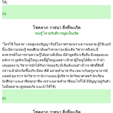
ใช้)
54
โชคลาภ วาสนา สิ่งที่จะเกิด
รอบรู้ ไหวพริบดีการพูดเป็นเลิศ
"ใครใช้ ก็ฉลาด" เลขคู่แห่งปัญญา จึงมีโอกาศรวยเพราะความฉลาด ผู้ใช้เบอร์
นี้จะมีความรอบรู้ ชอบศึกษาค้นคว้าหาความเพิ่มเติม วิชาการดีเด่น มี
พรสวรรค์ในการถ่ายความรู้ได้อย่างดีเยี่ยม มีคำพูดที่น่าเชื่อถือ มีเหตุผลและ
หลักการ บุคลิกเป็นผู้ใหญ่ เลขนี้ผู้ใหญ่เมตตา เข้าหาผู้ใหญ่ได้ดีมาก ถ้านำ
เสนอผลงาน วิชาการมักได้รับการยอมรับ มีเซ้นส์แม่นยำ มีวาจาศักดิ์สิทธิ์
กล่าวแล้วมักเกิดขึ้นจริง มีสมาธิดี ฉลาดทำมาหากิน เหมาะกับครูบาอาจารย์
แพทย์ ตุลาการ นักวิชาการ นักวางแผน ผู้บริหาร นักวิทยาศาสตร์ นักเรียน
นักศึกษา และอาชีพทุกอาชีพ เพราะฉลาดทำอาชีพอะไรก็ได้ มีปัญญาอยู่กับตัว
ไม่มีอดตาย (คู่ปลอดภัย แนะนำให้ใช้)
41
โชคลาภ วาสนา สิ่งที่จะเกิด