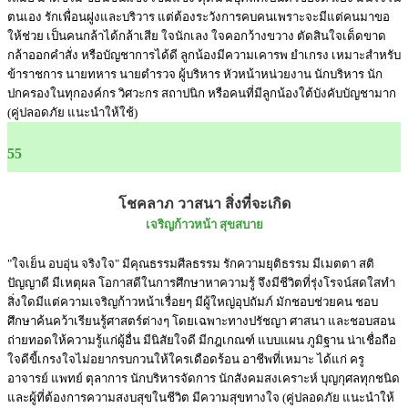
ตนเอง รักเพื่อนฝูงและบริวาร แต่ต้องระวังการคบคนเพราะจะมีแต่คนมาขอ
ให้ช่วย เป็นคนกล้าได้กล้าเสีย ใจนักเลง ใจคอกว้างขวาง ตัดสินใจเด็ดขาด
กล้าออกคำสั่ง หรือบัญชาการได้ดี ลูกน้องมีความเคารพ ยำเกรง เหมาะสำหรับ
ข้าราชการ นายทหาร นายตำรวจ ผู้บริหาร หัวหน้าหน่วยงาน นักบริหาร นัก
ปกครองในทุกองค์กร วิศวะกร สถาปนิก หรือคนที่มีลูกน้องใต้บังคับบัญชามาก
(คู่ปลอดภัย แนะนำให้ใช้)
55
โชคลาภ วาสนา สิ่งที่จะเกิด
เจริญก้าวหน้า สุขสบาย
"ใจเย็น อบอุ่น จริงใจ" มีคุณธรรมศีลธรรม รักความยุติธรรม มีเมตตา สติ
ปัญญาดี มีเหตุผล โอกาสดีในการศึกษาหาความรู้ จึงมีชีวิตที่รุ่งโรจน์สดใสทำ
สิ่งใดมีแต่ความเจริญก้าวหน้าเรื่อยๆ มีผู้ใหญ่อุปถัมภ์ มักชอบช่วยคน ชอบ
ศึกษาค้นคว้าเรียนรู้ศาสตร์ต่างๆ โดยเฉพาะทางปรัชญา ศาสนา และชอบสอน
ถ่ายทอดให้ความรู้แก่ผู้อื่น มีนิสัยใจดี มีกฎเกณฑ์ แบบแผน ภูมิฐาน น่าเชื่อถือ
ใจดีขี้เกรงใจไม่อยากรบกวนให้ใครเดือดร้อน อาชีพที่เหมาะ ได้แก่ ครู
อาจารย์ แพทย์ ตุลาการ นักบริหารจัดการ นักสังคมสงเคราะห์ บุญกุศลทุกชนิด
และผู้ที่ต้องการความสงบสุขในชีวิต มีความสุขทางใจ (คู่ปลอดภัย แนะนำให้