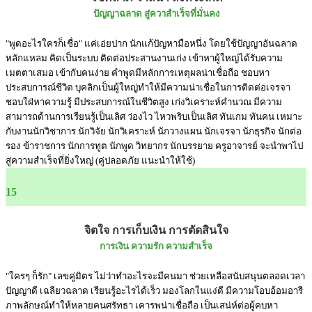
ปัญญาฉลาด สู่ควาสำเร็จที่มั่นคง
"พูดอะไรใครก็เชื่อ" แค่เอ่ยปาก นักแก้ปัญหามือหนึ่ง โดยใช้ปัญญาอันฉลาด
หลักแหลม คิดเป็นระบบ ติดต่อประสานงานเก่ง เข้าหาผู้ใหญ่ได้รับความ
เมตตาเสมอ เข้ากับคนง่าย คำพูดมีหลักการเหตุผลน่าเชื่อถือ ชอบหา
ประสบการณ์ชีวิต บุคลิกเป็นผู้ใหญ่ทำให้มีความน่าเชื่อในการติดต่อเจรจา
ชอบใฝ่หาความรู้ มีประสบการณ์ในชีวิตสูง เก่งวิเคราะห์คำนวณ มีความ
สามารถด้านการเรียนรู้เป็นเลิศ ว่องไว ไหวพริบเป็นเลิศ ทันเกม ทันคน เหมาะ
กับงานนักวิชาการ นักวิจัย นักวิเคราะห์ นักวางแผน นักเจรจา นักธุรกิจ นักต่อ
รอง ข้าราชการ นักการทูต นักพูด วิทยากร นักบรรยาย ครูอาจารย์ จะนำพาไป
สู่ความสำเร็จที่ยิ่งใหญ่ (คู่ปลอดภัย แนะนำให้ใช้)
15
จิตใจ การเก็บเงิน การตัดสินใจ
การเงิน ความรัก ความสำเร็จ
"ใครๆ ก็รัก" เลขคู่มิตร ไม่ว่าทำอะไรจะมีคนมา ช่วยเหลือสนับสนุนตลอดเวลา
ปัญญาดี เฉลียวฉลาด เรียนรู้อะไรได้เร็ว มองโลกในแง่ดี มีความโอบอ้อมอารี
ภาพลักษณ์ทำให้หลายคนศรัทธา เคารพน่าเชื่อถือ เป็นเสน่ห์ต่อผู้คบหา