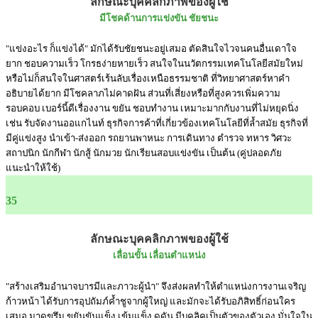
ลักษณะบุคคลิกภาพของผู้ใช้
มีโชคด้านการแข่งขัน ชัยชนะ
"แข่งอะไร ก็แข่งได้" มักได้รับชัยชนะอยู่เสมอ ตัดสินใจไวจนคนอื่นเดาใจ
ยาก ชอบความเร็ว โกรธง่ายหายเร็ว สนใจในนวัตกรรมเทคโนโลยีสมัยใหม่
หรือไม่ก็สนใจในศาสตร์เร้นลับเรื่องเหนือธรรมชาติ ที่วิทยาศาสตร์หาคำ
อธิบายได้ยาก มีโชคลาภไม่คาดฝัน ส่วนที่เสี่ยงหรือที่สูงควรเพิ่มความ
รอบคอบ เบอร์นี้ดีเรื่องงาน ขยัน ชอบทำงาน เหมาะมากกับงานที่ไม่หยุดนิ่ง
เช่น รับจัดงานออแกไนท์ ธุรกิจการค้าที่เกี่ยวข้องเทคโนโลยีที่ล้ำสมัย ธุรกิจที่
มีคู่แข่งสูง นำเข้า-ส่งออก รถยานพาหนะ การเดินทาง ตำรวจ ทหาร วิศวะ
สถาปนิก นักกีฬา นักสู้ นักมวย นักเรียนสอบแข่งขัน เป็นต้น (คู่ปลอดภัย
แนะนำให้ใช้)
35
ลักษณะบุคคลิกภาพของผู้ใช้
เลื่อนขั้น เลื่อนตำแหน่ง
"สร้างเสริมอำนาจบารมีและภาวะผู้นำ" จึงส่งผลทำให้ตำแหน่งการงานเจริญ
ก้าวหน้า ได้รับการอุปถัมภ์ค้ำชูจากผู้ใหญ่ และมักจะได้รับอภิสิทธิ์ก่อนใคร
เสมอ มาดขรึม ขยันขันแข็ง เข้มแข็ง ดุดัน มีบุคลิคเป็นตัวของตัวเอง มั่นใจใน