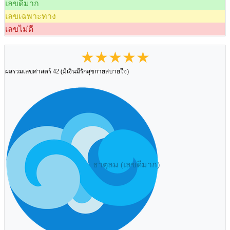
เลขดีมาก
เลขเฉพาะทาง
เลขไม่ดี
★★★★★
ผลรวมเลขศาสตร์ 42 (มีเงินมีรักสุขกายสบายใจ)
ธาตุลม (เลขดีมาก)