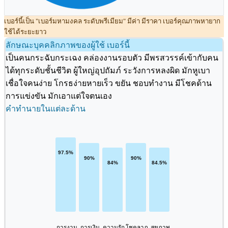
เบอร์นี้เป็น "เบอร์มหามงคล ระดับพรีเมียม" มีค่า มีราคา เบอร์คุณภาพหายาก
ใช้ได้ระยะยาว
ลักษณะบุคคลิกภาพของผู้ใช้ เบอร์นี้
เป็นคนกระฉับกระเฉง คล่องงานรอบตัว มีพรสวรรค์เข้ากับคน
ได้ทุกระดับชั้นชีวิต ผู้ใหญ่อุปถัมภ์ ระวังการหลงผิด มักหูเบา
เชื่อใจคนง่าย โกรธง่ายหายเร็ว ขยัน ชอบทำงาน มีโชคด้าน
การแข่งขัน มักเอาแต่ใจตนเอง
คำทำนายในแต่ละด้าน
การงาน
การเงิน
ความรัก
โชคลาภ
สุขภาพ