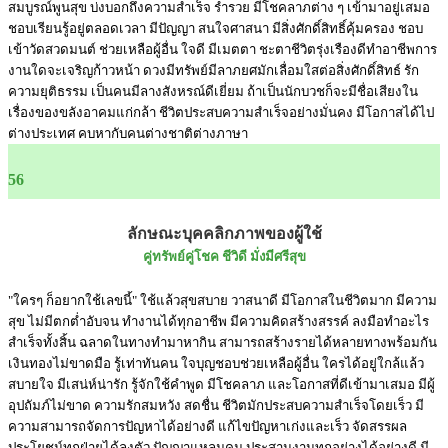
สมบูรณ์พูนสุข บ่งบอกถึงความสำเร็จ ร่ำรวย มีโชคลาภต่าง ๆ เข้ามาอยู่เสมอ
ชอบเรียนรู้อยู่ตลอดเวลา มีปัญญา สนใจศาสนา มีสิ่งศักดิ์สิทธิ์คุ้มครอง ชอบ
เข้าวัดสวดมนต์ ช่วยเหลือผู้อื่น ใจดี มีเมตตา ชะตาชีวิตรุ่งเรืองดีทำอาชีพการ
งานใดจะเจริญก้าวหน้า ดวงมีทรัพย์มีลาภยศมักเลื่อมใสต่อสิ่งศักดิ์สิทธ์ รัก
ความยุติธรรม เป็นคนมีลางสังหรณ์ดีเยี่ยม ถ้าเป็นนักบวชก็จะมีชื่อเสียงใน
เรื่องของขลังอาคมแก่กล้า ชีวิตประสบความสำเร็จอย่างมั่นคง มีโอกาสได้ไป
ต่างประเทศ คบหากับคนต่างชาติต่างภาษา
56
ลักษณะบุคคลิกภาพของผู้ใช้
คู่ทรัพย์คู่โชค ชีวิดี มั่งมีศรีสุข
"ใครๆ ก็อยากใช้เลขนี้" ใช้แล้วสุขสบาย วาสนาดี มีโอกาสในชีวิตมาก มีความ
สุข ไม่มีตกต่ำอับจน ทำงานได้ทุกอาชีพ มีความคิดสร้างสรรค์ ลงมือทำอะไร
สำเร็จทั้งสิ้น ฉลาดในทางทำมาหากิน สามารถสร้างรายได้หลายทางพร้อมกัน
เงินทองไม่ขาดมือ รู้เท่าทันคน ใจบุญชอบช่วยเหลือผู้อื่น ใครได้อยู่ใกล้แล้ว
สบายใจ มีเสน่ห์น่ารัก รู้จักใช้คำพูด มีโชคลาภ และโอกาสที่ดีเข้ามาเสมอ มีผู้
อุปถัมภ์ไม่ขาด ความรักสมหวัง สดชื่น ชีวิตมักประสบความสำเร็จโดยเร็ว มี
ความสามารถจัดการปัญหาได้อย่างดี แก้ไขปัญหาเก่งและเร็ว จัดสรรผล
ประโยชน์ทุกฝ่ายได้ลงตัว ปัญญาแหลมคม ประสานงานทุกอย่างได้อย่างดี มี