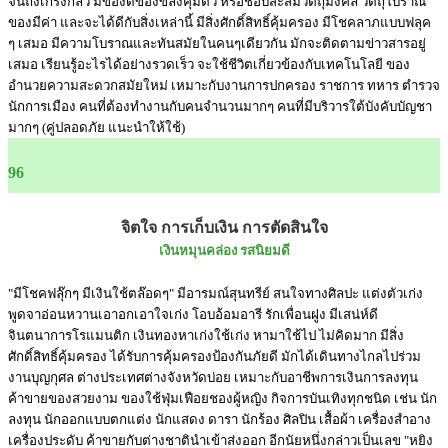
จนถึงเกรงกลัว มีของดีของขลังคุ้มตัว หรือชอบสะสมวัตถุมงคล วัตถุโบราณ
ของมีค่า และจะได้ดีกับสิ่งเหล่านี้ มีสิ่งศักดิ์สิทธิ์คุ้มครอง มีโชคลาภแบบฟลุค
ๆ เสมอ มีความโบราณและทันสมัยในคนๆเดียวกัน มักจะติดตามข่าวสารอยู่
เสมอ เรียนรู้อะไรได้อย่างรวดเร็ว จะใช้ชีวิตเกี่ยวข้องกับเทคโนโลยี ของ
อำนวยความสะดวกสมัยใหม่ เหมาะกับงานการปกครอง ราชการ ทหาร ตำรวจ
นักการเมือง คนที่ต้องทำงานกับคนจำนวนมากๆ คนที่มีบริวารใต้บังคับบัญชา
มากๆ (คู่ปลอดภัย แนะนำให้ใช้)
96
จิตใจ การเก็บเงิน การตัดสินใจ
เงินหมุนคล่อง รสนิยมดี
"มีโชคฟลุ๊กๆ มีเงินใช้ตล๊อดๆ" มีอารมณ์สุนทรีย์ สนใจทางศิลปะ แต่งตัวเก่ง
พูดจาอ่อนหวานเอาอกเอาใจเก่ง โอบอ้อมอารี รักเพื่อนฝูง มีเสน่ห์ดี
จินตนาการโรแมนติก เงินทองหาเก่งใช้เก่ง หามาใช้ไป ไม่คิดมาก มีสิ่ง
ศักดิ์สิทธิ์คุ้มครอง ได้รับการคุ้มครองป้องกันภัยดี มักได้เดินทางไกลไปร่วม
งานบุญกุศล ต่างประเทศต่างจังหวัดบ่อย เหมาะกับอาชีพการเงินการลงทุน
ค้าขายของสวยงาม ของใช้ฟุ่มเฟือยชองผู้หญิง กิจการบันเทิงทุกชนิด เช่น นัก
ลงทุน นักออกแบบตกแต่ง นักแสดง ดารา นักร้อง ศิลปิน เสื้อผ้า เครื่องสำอาง
เครื่องประดับ ค้าขายกับต่างชาตินำเข้าส่งออก อีกนัยหนึ่งกล่าวเป็นเลข "หยิง