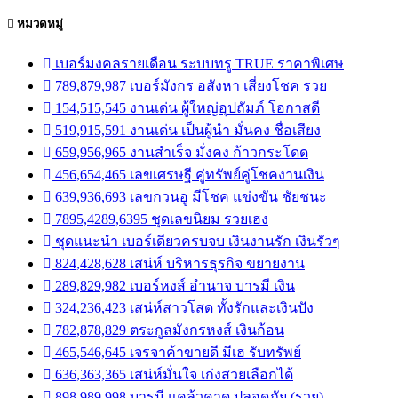
หมวดหมู่
เบอร์มงคลรายเดือน ระบบทรู TRUE ราคาพิเศษ
789,879,987 เบอร์มังกร อสังหา เสี่ยงโชค รวย
154,515,545 งานเด่น ผู้ใหญ่อุปถัมภ์ โอกาสดี
519,915,591 งานเด่น เป็นผู้นำ มั่นคง ชื่อเสียง
659,956,965 งานสำเร็จ มั่งคง ก้าวกระโดด
456,654,465 เลขเศรษฐี คู่ทรัพย์คู่โชคงานเงิน
639,936,693 เลขกวนอู มีโชค แข่งขัน ชัยชนะ
7895,4289,6395 ชุดเลขนิยม รวยเฮง
ชุดแนะนำ เบอร์เดียวครบจบ เงินงานรัก เงินรัวๆ
824,428,628 เสน่ห์ บริหารธุรกิจ ขยายงาน
289,829,982 เบอร์หงส์ อำนาจ บารมี เงิน
324,236,423 เสน่ห์สาวโสด ทั้งรักและเงินปัง
782,878,829 ตระกูลมังกรหงส์ เงินก้อน
465,546,645 เจรจาค้าขายดี มีเฮ รับทรัพย์
636,363,365 เสน่ห์มั่นใจ เก่งสวยเลือกได้
898,989,998 บารมี แคล้วคาด ปลอดภัย (รวย)