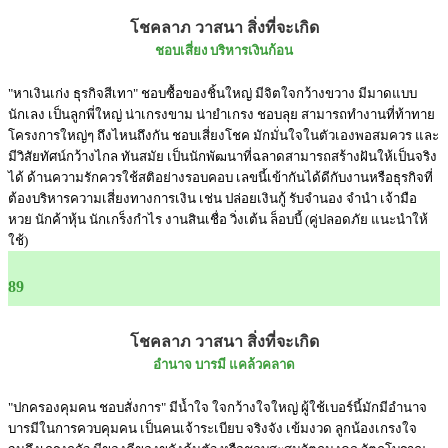
โชคลาภ วาสนา สิ่งที่จะเกิด
ชอบเสี่ยง บริหารเงินก้อน
"หาเงินเก่ง ธุรกิจสีเทา" ชอบซื้อของชิ้นใหญ่ มีจิตใจกว้างขวาง มีมาดแบบ
นักเลง เป็นลูกพี่ใหญ่ น่าเกรงขาม น่ายำเกรง ชอบลุย สามารถทำงานที่ท้าทาย
โครงการใหญ่ๆ ถึงไหนถึงกัน ชอบเสี่ยงโชค มักมั่นใจในตัวเองพอสมควร และ
มีวิสัยทัศน์กว้างไกล ทันสมัย เป็นนักพัฒนาที่ฉลาดสามารถสร้างฝันให้เป็นจริง
ได้ ด้านความรักควรใช้สติอย่างรอบคอบ เลขนี้เข้ากันได้ดีกับงานหรือธุรกิจที่
ต้องบริหารความเสี่ยงทางการเงิน เช่น ปล่อยเงินกู้ รับจำนอง จำนำ เจ้ามือ
หวย นักค้าหุ้น นักเกร็งกำไร งานสินเชื่อ วิ่งเต้น ล็อบบี้ (คู่ปลอดภัย แนะนำให้
ใช้)
89
โชคลาภ วาสนา สิ่งที่จะเกิด
อำนาจ บารมี แคล้วคลาด
"ปกครองคุมคน ชอบสั่งการ" มีน้ำใจ ใจกว้างใจใหญ่ ผู้ใช้เบอร์นี้มักมีอำนาจ
บารมีในการควบคุมคน เป็นคนเจ้าระเบียบ จริงจัง เข้มงวด ลูกน้องเกรงใจ