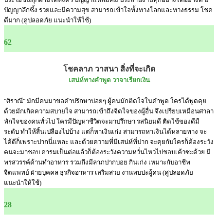
ปัญญาลึกซึ้ง รวยและมีความสุข สามารถเข้าใจทั้งทางโลกและทางธรรม โชค
ดีมาก (คู่ปลอดภัย แนะนำให้ใช้)
62
โชคลาภ วาสนา สิ่งที่จะเกิด
เสน่ห์ทางคำพูด วาจาเรียกเงิน
"ศิราณี" มักมีคนมาขอคำปรึกษาบ่อยๆ ผู้คนมักติดใจในคำพูด ใครได้พูดคุย
ด้วยมักเกิดความสบายใจ สามารถเข้าถึงจิตใจของผู้อื่น จึงเปรียบเหมือนศาลา
พักใจของคนทั่วไป ใครมีปัญหาชีวิตจะมาปรึกษา รสนิยมดี ติดใช้ของดีมี
ระดับ ทำให้สิ้นเปลืองไปบ้าง แต่ก็หาเงินเก่ง สามารถหาเงินได้หลายทาง จะ
ได้ดีก็เพราะปากนี่แหละ และด้วยความที่มีเสน่ห์ที่ปาก จะคุยกับใครก็ต้องระวัง
คนจะมาชอบ คารมเป็นต่อแล้วก็ต้องระวังความหวั่นไหวไปชอบเค้าซะด้วย มี
พรสวรรค์ด้านทำอาหาร รวมถึงมีลาภปากบ่อย กินเก่ง เหมาะกับอาชีพ
จิตแพทย์ ฝ่ายบุคคล ธุรกิจอาหาร เสริมสวย งานพบปะผู้คน (คู่ปลอดภัย
แนะนำให้ใช้)
28