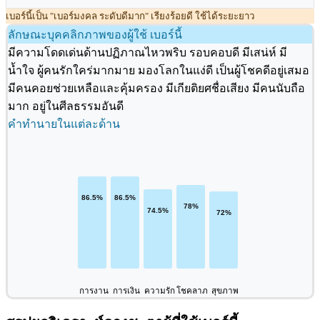
เบอร์นี้เป็น "เบอร์มงคล ระดับดีมาก" เรียงร้อยดี ใช้ได้ระยะยาว
ลักษณะบุคคลิกภาพของผู้ใช้ เบอร์นี้
มีความโดดเด่นด้านปฏิภาณไหวพริบ รอบคอบดี มีเสน่ห์ มี
น้ำใจ ผู้คนรักใคร่มากมาย มองโลกในแง่ดี เป็นผู้โชคดีอยู่เสมอ
มีคนคอยช่วยเหลือและคุ้มครอง มีเกียติยศชื่อเสียง มีคนนับถือ
มาก อยู่ในศีลธรรมอันดี
คำทำนายในแต่ละด้าน
การงาน
การเงิน
ความรัก
โชคลาภ
สุขภาพ