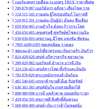
เบอร์มงคลรายเดือน ระบบทรู TRUE ราคาพิเศษ
789,879,987 เบอร์มังกร อสังหา เสี่ยงโชค รวย
154,515,545 งานเด่น ผู้ใหญ่อุปถัมภ์ โอกาสดี
519,915,591 งานเด่น เป็นผู้นำ มั่นคง ชื่อเสียง
659,956,965 งานสำเร็จ มั่งคง ก้าวกระโดด
456,654,465 เลขเศรษฐี คู่ทรัพย์คู่โชคงานเงิน
639,936,693 เลขกวนอู มีโชค แข่งขัน ชัยชนะ
7895,4289,6395 ชุดเลขนิยม รวยเฮง
ชุดแนะนำ เบอร์เดียวครบจบ เงินงานรัก เงินรัวๆ
824,428,628 เสน่ห์ บริหารธุรกิจ ขยายงาน
289,829,982 เบอร์หงส์ อำนาจ บารมี เงิน
324,236,423 เสน่ห์สาวโสด ทั้งรักและเงินปัง
782,878,829 ตระกูลมังกรหงส์ เงินก้อน
465,546,645 เจรจาค้าขายดี มีเฮ รับทรัพย์
636,363,365 เสน่ห์มั่นใจ เก่งสวยเลือกได้
898,989,998 บารมี แคล้วคาด ปลอดภัย (รวย)
459,954,595 สุขภาพดี สิ่งศักดิ์คุ้มครอง
669,669,469 เสน่ห์+เงิน การค้าไม่หยุดนิ่ง