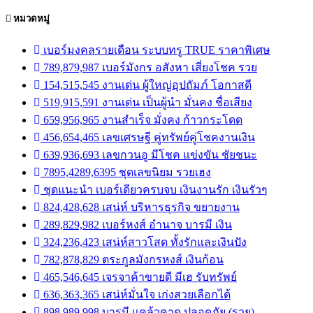
หมวดหมู่
เบอร์มงคลรายเดือน ระบบทรู TRUE ราคาพิเศษ
789,879,987 เบอร์มังกร อสังหา เสี่ยงโชค รวย
154,515,545 งานเด่น ผู้ใหญ่อุปถัมภ์ โอกาสดี
519,915,591 งานเด่น เป็นผู้นำ มั่นคง ชื่อเสียง
659,956,965 งานสำเร็จ มั่งคง ก้าวกระโดด
456,654,465 เลขเศรษฐี คู่ทรัพย์คู่โชคงานเงิน
639,936,693 เลขกวนอู มีโชค แข่งขัน ชัยชนะ
7895,4289,6395 ชุดเลขนิยม รวยเฮง
ชุดแนะนำ เบอร์เดียวครบจบ เงินงานรัก เงินรัวๆ
824,428,628 เสน่ห์ บริหารธุรกิจ ขยายงาน
289,829,982 เบอร์หงส์ อำนาจ บารมี เงิน
324,236,423 เสน่ห์สาวโสด ทั้งรักและเงินปัง
782,878,829 ตระกูลมังกรหงส์ เงินก้อน
465,546,645 เจรจาค้าขายดี มีเฮ รับทรัพย์
636,363,365 เสน่ห์มั่นใจ เก่งสวยเลือกได้
898,989,998 บารมี แคล้วคาด ปลอดภัย (รวย)