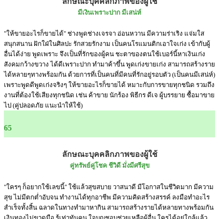
ลักษณะบุคคลิกภาพของผู้ใช้
มีเงินเพราะปาก มีเสน่ห์
"ให้ขายอะไรก็ขายได้" ช่างพูดช่างเจรจา อ่อนหวาน มีความร่าเริง แจ่มใส
สนุกสนาน ฝักใฝ่ในศิลปะ รักสวยรักงาม เป็นคนโรแมนติกเอาใจเก่ง เข้ากับผู้
อื่นได้ง่าย พูดเพราะ จึงเป็นที่รักของผู้คน ชะตาของตนใช้เบอร์นี้หาเงินเก่ง
สังคมกว้างขวาง ได้ดีเพราะปาก ทำมาค้าขึ้น พูดเก่งขายเก่ง สามารถสร้างราย
ได้หลายๆทางพร้อมกัน ด้วยการที่เป็นคนที่มีคนที่รักอยู่รอบตัว (เป็นคนมีเสน่ห์)
เพราะพูดดีพูดเก่งจริงๆ ให้ขายอะไรก็ขายได้ หมาะกับการขายทุกชนิด รวมถึง
งานที่ต้องใช้เสียงทุกชนิด เช่น ค้าขาย นักร้อง พิธีกร ดีเจ ผู้บรรยาย ซื้อมาขาย
ไป (คู่ปลอดภัย แนะนำให้ใช้)
65
ลักษณะบุคคลิกภาพของผู้ใช้
คู่ทรัพย์คู่โชค ชีวิดี มั่งมีศรีสุข
"ใครๆ ก็อยากใช้เลขนี้" ใช้แล้วสุขสบาย วาสนาดี มีโอกาสในชีวิตมาก มีความ
สุข ไม่มีตกต่ำอับจน ทำงานได้ทุกอาชีพ มีความคิดสร้างสรรค์ ลงมือทำอะไร
สำเร็จทั้งสิ้น ฉลาดในทางทำมาหากิน สามารถสร้างรายได้หลายทางพร้อมกัน
เงินทองไม่ขาดมือ รู้เท่าทันคน ใจบุญชอบช่วยเหลือผู้อื่น ใครได้อยู่ใกล้แล้ว