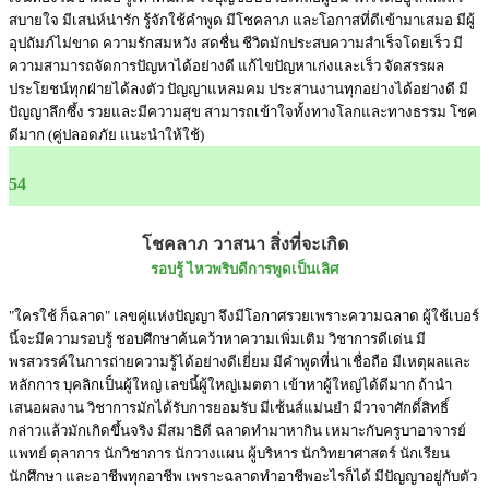
สบายใจ มีเสน่ห์น่ารัก รู้จักใช้คำพูด มีโชคลาภ และโอกาสที่ดีเข้ามาเสมอ มีผู้
อุปถัมภ์ไม่ขาด ความรักสมหวัง สดชื่น ชีวิตมักประสบความสำเร็จโดยเร็ว มี
ความสามารถจัดการปัญหาได้อย่างดี แก้ไขปัญหาเก่งและเร็ว จัดสรรผล
ประโยชน์ทุกฝ่ายได้ลงตัว ปัญญาแหลมคม ประสานงานทุกอย่างได้อย่างดี มี
ปัญญาลึกซึ้ง รวยและมีความสุข สามารถเข้าใจทั้งทางโลกและทางธรรม โชค
ดีมาก (คู่ปลอดภัย แนะนำให้ใช้)
54
โชคลาภ วาสนา สิ่งที่จะเกิด
รอบรู้ ไหวพริบดีการพูดเป็นเลิศ
"ใครใช้ ก็ฉลาด" เลขคู่แห่งปัญญา จึงมีโอกาศรวยเพราะความฉลาด ผู้ใช้เบอร์
นี้จะมีความรอบรู้ ชอบศึกษาค้นคว้าหาความเพิ่มเติม วิชาการดีเด่น มี
พรสวรรค์ในการถ่ายความรู้ได้อย่างดีเยี่ยม มีคำพูดที่น่าเชื่อถือ มีเหตุผลและ
หลักการ บุคลิกเป็นผู้ใหญ่ เลขนี้ผู้ใหญ่เมตตา เข้าหาผู้ใหญ่ได้ดีมาก ถ้านำ
เสนอผลงาน วิชาการมักได้รับการยอมรับ มีเซ้นส์แม่นยำ มีวาจาศักดิ์สิทธิ์
กล่าวแล้วมักเกิดขึ้นจริง มีสมาธิดี ฉลาดทำมาหากิน เหมาะกับครูบาอาจารย์
แพทย์ ตุลาการ นักวิชาการ นักวางแผน ผู้บริหาร นักวิทยาศาสตร์ นักเรียน
นักศึกษา และอาชีพทุกอาชีพ เพราะฉลาดทำอาชีพอะไรก็ได้ มีปัญญาอยู่กับตัว