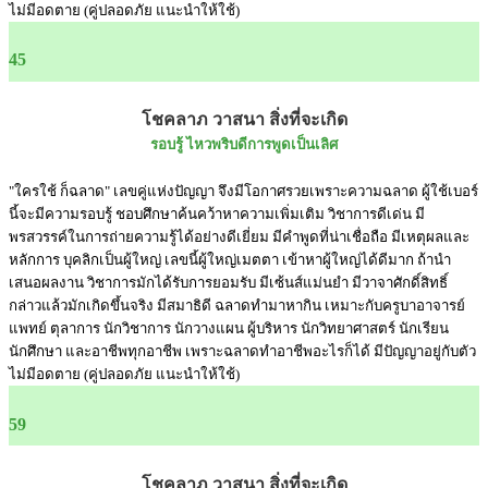
ไม่มีอดตาย (คู่ปลอดภัย แนะนำให้ใช้)
45
โชคลาภ วาสนา สิ่งที่จะเกิด
รอบรู้ ไหวพริบดีการพูดเป็นเลิศ
"ใครใช้ ก็ฉลาด" เลขคู่แห่งปัญญา จึงมีโอกาศรวยเพราะความฉลาด ผู้ใช้เบอร์
นี้จะมีความรอบรู้ ชอบศึกษาค้นคว้าหาความเพิ่มเติม วิชาการดีเด่น มี
พรสวรรค์ในการถ่ายความรู้ได้อย่างดีเยี่ยม มีคำพูดที่น่าเชื่อถือ มีเหตุผลและ
หลักการ บุคลิกเป็นผู้ใหญ่ เลขนี้ผู้ใหญ่เมตตา เข้าหาผู้ใหญ่ได้ดีมาก ถ้านำ
เสนอผลงาน วิชาการมักได้รับการยอมรับ มีเซ้นส์แม่นยำ มีวาจาศักดิ์สิทธิ์
กล่าวแล้วมักเกิดขึ้นจริง มีสมาธิดี ฉลาดทำมาหากิน เหมาะกับครูบาอาจารย์
แพทย์ ตุลาการ นักวิชาการ นักวางแผน ผู้บริหาร นักวิทยาศาสตร์ นักเรียน
นักศึกษา และอาชีพทุกอาชีพ เพราะฉลาดทำอาชีพอะไรก็ได้ มีปัญญาอยู่กับตัว
ไม่มีอดตาย (คู่ปลอดภัย แนะนำให้ใช้)
59
โชคลาภ วาสนา สิ่งที่จะเกิด