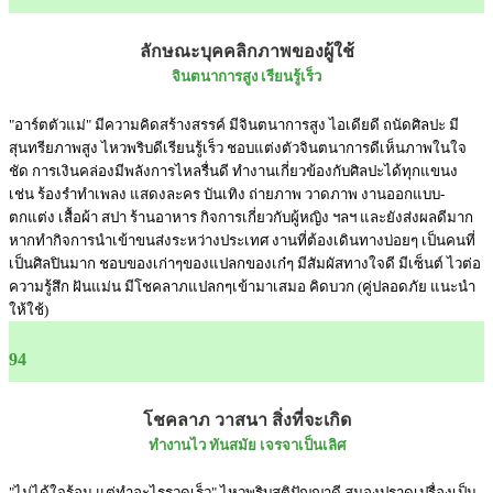
ลักษณะบุคคลิกภาพของผู้ใช้
จินตนาการสูง เรียนรู้เร็ว
"อาร์ตตัวแม่" มีความคิดสร้างสรรค์ มีจินตนาการสูง ไอเดียดี ถนัดศิลปะ มี
สุนทรียภาพสูง ไหวพริบดีเรียนรู้เร็ว ชอบแต่งตัวจินตนาการดีเห็นภาพในใจ
ชัด การเงินคล่องมีพลังการไหลรื่นดี ทำงานเกี่ยวข้องกับศิลปะได้ทุกแขนง
เช่น ร้องรำทำเพลง แสดงละคร บันเทิง ถ่ายภาพ วาดภาพ งานออกแบบ-
ตกแต่ง เสื้อผ้า สปา ร้านอาหาร กิจการเกี่ยวกับผู้หญิง ฯลฯ และยังส่งผลดีมาก
หากทำกิจการนำเข้าขนส่งระหว่างประเทศ งานที่ต้องเดินทางบ่อยๆ เป็นคนที่
เป็นศิลปินมาก ชอบของเก่าๆของแปลกของเก๋ๆ มีสัมผัสทางใจดี มีเซ็นต์ ไวต่อ
ความรู้สึก ฝันแม่น มีโชคลาภแปลกๆเข้ามาเสมอ คิดบวก (คู่ปลอดภัย แนะนำ
ให้ใช้)
94
โชคลาภ วาสนา สิ่งที่จะเกิด
ทำงานไว ทันสมัย เจรจาเป็นเลิศ
"ไม่ได้ใจร้อน แต่ทำอะไรรวดเร็ว" ไหวพริบสติปัญญาดี สมองปราดเปรื่องเป็น