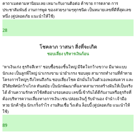
คาถาเมตตามหานิยมเลย เหมาะกับงานติอต่อ ค้าขาย การตลาด การ
ประชาสัมพันธ์ งานการพูด ของสวยๆงามๆทุกชนิด เป็นหมายเลขที่ดีที่สุดเลข
หนึ่ง (คู่ปลอดภัย แนะนำให้ใช้)
28
โชคลาภ วาสนา สิ่งที่จะเกิด
ชอบเสี่ยง บริหารเงินก้อน
"หาเงินเก่ง ธุรกิจสีเทา" ชอบซื้อของชิ้นใหญ่ มีจิตใจกว้างขวาง มีมาดแบบ
นักเลง เป็นลูกพี่ใหญ่ น่าเกรงขาม น่ายำเกรง ชอบลุย สามารถทำงานที่ท้าทาย
โครงการใหญ่ๆ ถึงไหนถึงกัน ชอบเสี่ยงโชค มักมั่นใจในตัวเองพอสมควร และ
มีวิสัยทัศน์กว้างไกล ทันสมัย เป็นนักพัฒนาที่ฉลาดสามารถสร้างฝันให้เป็นจริง
ได้ ด้านความรักควรใช้สติอย่างรอบคอบ เลขนี้เข้ากันได้ดีกับงานหรือธุรกิจที่
ต้องบริหารความเสี่ยงทางการเงิน เช่น ปล่อยเงินกู้ รับจำนอง จำนำ เจ้ามือ
หวย นักค้าหุ้น นักเกร็งกำไร งานสินเชื่อ วิ่งเต้น ล็อบบี้ (คู่ปลอดภัย แนะนำให้
ใช้)
89