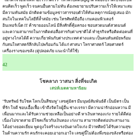
คนคิดเร็ว พูดเร็ว จนคนอื่นตามไม่ทัน ต้องพยายามปรับความเร็วให้เหมาะสม
มีความทันสมัย มักติดตามข้อมูลข่าวสารรอบตัวให้ทันเหตุการณ์อยู่เสมอ มัก
สนใจในเทคโนโลยีที่ล้ำสมัย เช่น โทรศัพท์มือถือ เกมคอมพิวเตอร์
อินเทอร์เน็ต IT ค้าขายออนไลน์ มีสิ่งศักดิ์คุ้มครอง ชอบสวดมนต์สวดมนต์
และความสามารถในการติดต่อสื่อสารกับต่างชาติได้ ทำธุรกิจหรือติดต่อคนที่
อยู่ทางไกลได้ดี ความเกี่ยวพันกับต่างประเทศ ต่างแดน เป็นคนทันสมัยพร้อม
กับสนใจศาสตร์ลึกลับไปพร้อมกัน ได้แก่ ศาสนา โหราศาสตร์ ไสยศาสตร์
เครื่องรางของขลัง (คู่ปลอดภัย แนะนำให้ใช้)
42
โชคลาภ วาสนา สิ่งที่จะเกิด
เสน่ห์เมตตามหานิยม
"รับทรัพย์ รับโชค โลกเป็นสีชมพู" เลขคู่มิตร มีมนุษย์สัมพันธ์ดี เป็นมิตร เป็น
ที่รัก ใจดี ชอบเอื้อเฟื้อ เข้าถึงจิตใจผู้อื่น ช่างเจรจา มีความน่ารักอ่อนหวาน มี
เพื่อนมากและได้รับความช่วยเหลือเป็นอย่างดี หาเงินหาทองเก่ง รายได้ดีต่อ
เนื่องไม่ขาดสาย มีโชคเกี่ยวกับเงินทอง เก่งงาน สามารถติดต่อประสานงาน
ได้อย่างยอดเยี่ยม พูดจูงใจสร้างแรงบันดาลใจเก่ง มีวาทศิลป์ ได้รับความสุข
ในด้านความรัก คนรักจะคอยเอาอกเอาใจ เลขคู่นี้ไม่ต้องพึ่งของขลังหรือท่อง