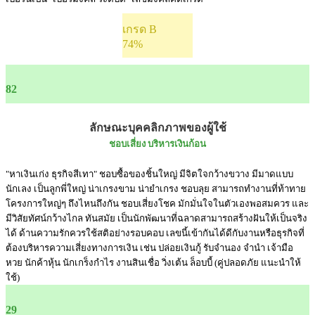
เกรด B
74%
82
ลักษณะบุคคลิกภาพของผู้ใช้
ชอบเสี่ยง บริหารเงินก้อน
"หาเงินเก่ง ธุรกิจสีเทา" ชอบซื้อของชิ้นใหญ่ มีจิตใจกว้างขวาง มีมาดแบบ
นักเลง เป็นลูกพี่ใหญ่ น่าเกรงขาม น่ายำเกรง ชอบลุย สามารถทำงานที่ท้าทาย
โครงการใหญ่ๆ ถึงไหนถึงกัน ชอบเสี่ยงโชค มักมั่นใจในตัวเองพอสมควร และ
มีวิสัยทัศน์กว้างไกล ทันสมัย เป็นนักพัฒนาที่ฉลาดสามารถสร้างฝันให้เป็นจริง
ได้ ด้านความรักควรใช้สติอย่างรอบคอบ เลขนี้เข้ากันได้ดีกับงานหรือธุรกิจที่
ต้องบริหารความเสี่ยงทางการเงิน เช่น ปล่อยเงินกู้ รับจำนอง จำนำ เจ้ามือ
หวย นักค้าหุ้น นักเกร็งกำไร งานสินเชื่อ วิ่งเต้น ล็อบบี้ (คู่ปลอดภัย แนะนำให้
ใช้)
29