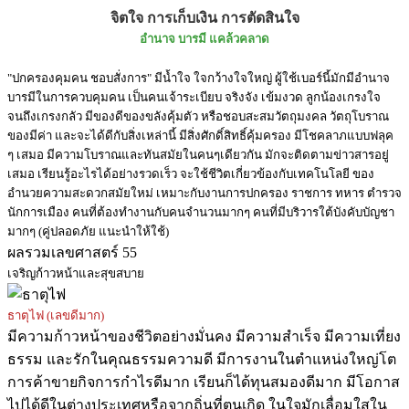
จิตใจ การเก็บเงิน การตัดสินใจ
อำนาจ บารมี แคล้วคลาด
"ปกครองคุมคน ชอบสั่งการ" มีน้ำใจ ใจกว้างใจใหญ่ ผู้ใช้เบอร์นี้มักมีอำนาจ
บารมีในการควบคุมคน เป็นคนเจ้าระเบียบ จริงจัง เข้มงวด ลูกน้องเกรงใจ
จนถึงเกรงกลัว มีของดีของขลังคุ้มตัว หรือชอบสะสมวัตถุมงคล วัตถุโบราณ
ของมีค่า และจะได้ดีกับสิ่งเหล่านี้ มีสิ่งศักดิ์สิทธิ์คุ้มครอง มีโชคลาภแบบฟลุค
ๆ เสมอ มีความโบราณและทันสมัยในคนๆเดียวกัน มักจะติดตามข่าวสารอยู่
เสมอ เรียนรู้อะไรได้อย่างรวดเร็ว จะใช้ชีวิตเกี่ยวข้องกับเทคโนโลยี ของ
อำนวยความสะดวกสมัยใหม่ เหมาะกับงานการปกครอง ราชการ ทหาร ตำรวจ
นักการเมือง คนที่ต้องทำงานกับคนจำนวนมากๆ คนที่มีบริวารใต้บังคับบัญชา
มากๆ (คู่ปลอดภัย แนะนำให้ใช้)
ผลรวมเลขศาสตร์ 55
เจริญก้าวหน้าและสุขสบาย
ธาตุไฟ (เลขดีมาก)
มีความก้าวหน้าของชีวิตอย่างมั่นคง มีความสำเร็จ มีความเที่ยง
ธรรม และรักในคุณธรรมความดี มีการงานในตำแหน่งใหญ่โต
การค้าขายกิจการกำไรดีมาก เรียนก็ได้ทุนสมองดีมาก มีโอกาส
ไปได้ดีในต่างประเทศหรือจากถิ่นที่ตนเกิด ในใจมักเลื่อมใสใน