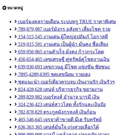
หมวดหมู่
เบอร์มงคลรายเดือน ระบบทรู TRUE ราคาพิเศษ
789,879,987 เบอร์มังกร อสังหา เสี่ยงโชค รวย
154,515,545 งานเด่น ผู้ใหญ่อุปถัมภ์ โอกาสดี
519,915,591 งานเด่น เป็นผู้นำ มั่นคง ชื่อเสียง
659,956,965 งานสำเร็จ มั่งคง ก้าวกระโดด
456,654,465 เลขเศรษฐี คู่ทรัพย์คู่โชคงานเงิน
639,936,693 เลขกวนอู มีโชค แข่งขัน ชัยชนะ
7895,4289,6395 ชุดเลขนิยม รวยเฮง
ชุดแนะนำ เบอร์เดียวครบจบ เงินงานรัก เงินรัวๆ
824,428,628 เสน่ห์ บริหารธุรกิจ ขยายงาน
289,829,982 เบอร์หงส์ อำนาจ บารมี เงิน
324,236,423 เสน่ห์สาวโสด ทั้งรักและเงินปัง
782,878,829 ตระกูลมังกรหงส์ เงินก้อน
465,546,645 เจรจาค้าขายดี มีเฮ รับทรัพย์
636,363,365 เสน่ห์มั่นใจ เก่งสวยเลือกได้
898,989,998 บารมี แคล้วคาด ปลอดภัย (รวย)