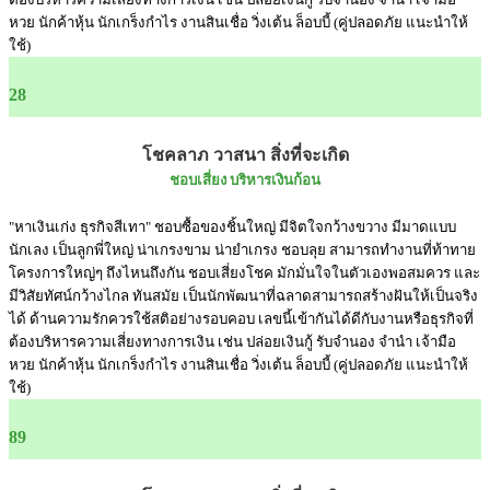
หวย นักค้าหุ้น นักเกร็งกำไร งานสินเชื่อ วิ่งเต้น ล็อบบี้ (คู่ปลอดภัย แนะนำให้
ใช้)
28
โชคลาภ วาสนา สิ่งที่จะเกิด
ชอบเสี่ยง บริหารเงินก้อน
"หาเงินเก่ง ธุรกิจสีเทา" ชอบซื้อของชิ้นใหญ่ มีจิตใจกว้างขวาง มีมาดแบบ
นักเลง เป็นลูกพี่ใหญ่ น่าเกรงขาม น่ายำเกรง ชอบลุย สามารถทำงานที่ท้าทาย
โครงการใหญ่ๆ ถึงไหนถึงกัน ชอบเสี่ยงโชค มักมั่นใจในตัวเองพอสมควร และ
มีวิสัยทัศน์กว้างไกล ทันสมัย เป็นนักพัฒนาที่ฉลาดสามารถสร้างฝันให้เป็นจริง
ได้ ด้านความรักควรใช้สติอย่างรอบคอบ เลขนี้เข้ากันได้ดีกับงานหรือธุรกิจที่
ต้องบริหารความเสี่ยงทางการเงิน เช่น ปล่อยเงินกู้ รับจำนอง จำนำ เจ้ามือ
หวย นักค้าหุ้น นักเกร็งกำไร งานสินเชื่อ วิ่งเต้น ล็อบบี้ (คู่ปลอดภัย แนะนำให้
ใช้)
89