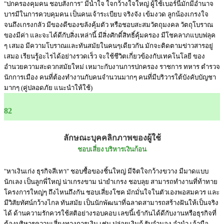
"ปกครองคุมคน ชอบสั่งการ" มีน้ำใจ ใจกว้างใจใหญ่ ผู้ใช้เบอร์นี้มักมีอำนาจ
บารมีในการควบคุมคน เป็นคนเจ้าระเบียบ จริงจัง เข้มงวด ลูกน้องเกรงใจ
จนถึงเกรงกลัว มีของดีของขลังคุ้มตัว หรือชอบสะสมวัตถุมงคล วัตถุโบราณ
ของมีค่า และจะได้ดีกับสิ่งเหล่านี้ มีสิ่งศักดิ์สิทธิ์คุ้มครอง มีโชคลาภแบบฟลุค
ๆ เสมอ มีความโบราณและทันสมัยในคนๆเดียวกัน มักจะติดตามข่าวสารอยู่
เสมอ เรียนรู้อะไรได้อย่างรวดเร็ว จะใช้ชีวิตเกี่ยวข้องกับเทคโนโลยี ของ
อำนวยความสะดวกสมัยใหม่ เหมาะกับงานการปกครอง ราชการ ทหาร ตำรวจ
นักการเมือง คนที่ต้องทำงานกับคนจำนวนมากๆ คนที่มีบริวารใต้บังคับบัญชา
มากๆ (คู่ปลอดภัย แนะนำให้ใช้)
82
ลักษณะบุคคลิกภาพของผู้ใช้
ชอบเสี่ยง บริหารเงินก้อน
"หาเงินเก่ง ธุรกิจสีเทา" ชอบซื้อของชิ้นใหญ่ มีจิตใจกว้างขวาง มีมาดแบบ
นักเลง เป็นลูกพี่ใหญ่ น่าเกรงขาม น่ายำเกรง ชอบลุย สามารถทำงานที่ท้าทาย
โครงการใหญ่ๆ ถึงไหนถึงกัน ชอบเสี่ยงโชค มักมั่นใจในตัวเองพอสมควร และ
มีวิสัยทัศน์กว้างไกล ทันสมัย เป็นนักพัฒนาที่ฉลาดสามารถสร้างฝันให้เป็นจริง
ได้ ด้านความรักควรใช้สติอย่างรอบคอบ เลขนี้เข้ากันได้ดีกับงานหรือธุรกิจที่
ต้องบริหารความเสี่ยงทางการเงิน เช่น ปล่อยเงินกู้ รับจำนอง จำนำ เจ้ามือ