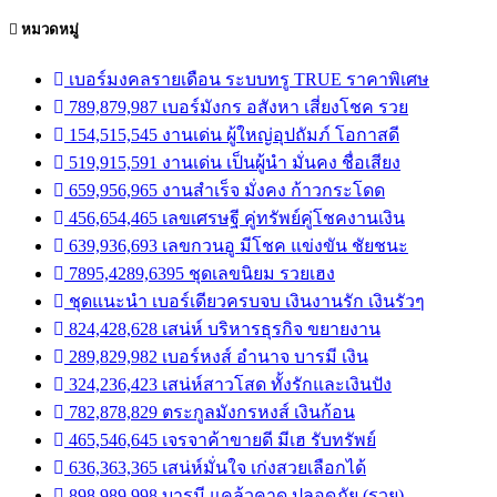
หมวดหมู่
เบอร์มงคลรายเดือน ระบบทรู TRUE ราคาพิเศษ
789,879,987 เบอร์มังกร อสังหา เสี่ยงโชค รวย
154,515,545 งานเด่น ผู้ใหญ่อุปถัมภ์ โอกาสดี
519,915,591 งานเด่น เป็นผู้นำ มั่นคง ชื่อเสียง
659,956,965 งานสำเร็จ มั่งคง ก้าวกระโดด
456,654,465 เลขเศรษฐี คู่ทรัพย์คู่โชคงานเงิน
639,936,693 เลขกวนอู มีโชค แข่งขัน ชัยชนะ
7895,4289,6395 ชุดเลขนิยม รวยเฮง
ชุดแนะนำ เบอร์เดียวครบจบ เงินงานรัก เงินรัวๆ
824,428,628 เสน่ห์ บริหารธุรกิจ ขยายงาน
289,829,982 เบอร์หงส์ อำนาจ บารมี เงิน
324,236,423 เสน่ห์สาวโสด ทั้งรักและเงินปัง
782,878,829 ตระกูลมังกรหงส์ เงินก้อน
465,546,645 เจรจาค้าขายดี มีเฮ รับทรัพย์
636,363,365 เสน่ห์มั่นใจ เก่งสวยเลือกได้
898,989,998 บารมี แคล้วคาด ปลอดภัย (รวย)