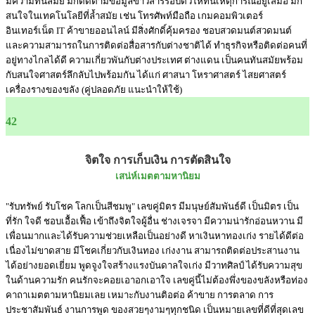
มีความทันสมัย มักติดตามข้อมูลข่าวสารรอบตัวให้ทันเหตุการณ์อยู่เสมอ มัก
สนใจในเทคโนโลยีที่ล้ำสมัย เช่น โทรศัพท์มือถือ เกมคอมพิวเตอร์
อินเทอร์เน็ต IT ค้าขายออนไลน์ มีสิ่งศักดิ์คุ้มครอง ชอบสวดมนต์สวดมนต์
และความสามารถในการติดต่อสื่อสารกับต่างชาติได้ ทำธุรกิจหรือติดต่อคนที่
อยู่ทางไกลได้ดี ความเกี่ยวพันกับต่างประเทศ ต่างแดน เป็นคนทันสมัยพร้อม
กับสนใจศาสตร์ลึกลับไปพร้อมกัน ได้แก่ ศาสนา โหราศาสตร์ ไสยศาสตร์
เครื่องรางของขลัง (คู่ปลอดภัย แนะนำให้ใช้)
42
จิตใจ การเก็บเงิน การตัดสินใจ
เสน่ห์เมตตามหานิยม
"รับทรัพย์ รับโชค โลกเป็นสีชมพู" เลขคู่มิตร มีมนุษย์สัมพันธ์ดี เป็นมิตร เป็น
ที่รัก ใจดี ชอบเอื้อเฟื้อ เข้าถึงจิตใจผู้อื่น ช่างเจรจา มีความน่ารักอ่อนหวาน มี
เพื่อนมากและได้รับความช่วยเหลือเป็นอย่างดี หาเงินหาทองเก่ง รายได้ดีต่อ
เนื่องไม่ขาดสาย มีโชคเกี่ยวกับเงินทอง เก่งงาน สามารถติดต่อประสานงาน
ได้อย่างยอดเยี่ยม พูดจูงใจสร้างแรงบันดาลใจเก่ง มีวาทศิลป์ ได้รับความสุข
ในด้านความรัก คนรักจะคอยเอาอกเอาใจ เลขคู่นี้ไม่ต้องพึ่งของขลังหรือท่อง
คาถาเมตตามหานิยมเลย เหมาะกับงานติอต่อ ค้าขาย การตลาด การ
ประชาสัมพันธ์ งานการพูด ของสวยๆงามๆทุกชนิด เป็นหมายเลขที่ดีที่สุดเลข