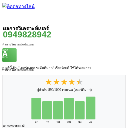
ผลการวิเคราะห์เบอร์
0949828942
ทำนายโดย meberdee.com
เกรด
A
89%
เบอร์นี้เป็น "เบอร์มงคล ระดับดีมาก" เรียงร้อยดี ใช้ได้ระยะยาว
ทำนายโดย meberdee.com
★★★★★
คู่ลำดับ 890/1000 คะแนน (เบอร์ดีมาก)
98
82
28
89
94
42
ความหมายของสี