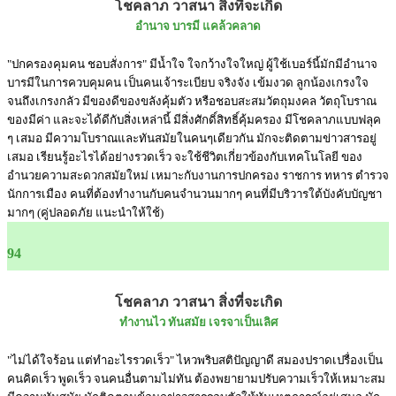
โชคลาภ วาสนา สิ่งที่จะเกิด
อำนาจ บารมี แคล้วคลาด
"ปกครองคุมคน ชอบสั่งการ" มีน้ำใจ ใจกว้างใจใหญ่ ผู้ใช้เบอร์นี้มักมีอำนาจ
บารมีในการควบคุมคน เป็นคนเจ้าระเบียบ จริงจัง เข้มงวด ลูกน้องเกรงใจ
จนถึงเกรงกลัว มีของดีของขลังคุ้มตัว หรือชอบสะสมวัตถุมงคล วัตถุโบราณ
ของมีค่า และจะได้ดีกับสิ่งเหล่านี้ มีสิ่งศักดิ์สิทธิ์คุ้มครอง มีโชคลาภแบบฟลุค
ๆ เสมอ มีความโบราณและทันสมัยในคนๆเดียวกัน มักจะติดตามข่าวสารอยู่
เสมอ เรียนรู้อะไรได้อย่างรวดเร็ว จะใช้ชีวิตเกี่ยวข้องกับเทคโนโลยี ของ
อำนวยความสะดวกสมัยใหม่ เหมาะกับงานการปกครอง ราชการ ทหาร ตำรวจ
นักการเมือง คนที่ต้องทำงานกับคนจำนวนมากๆ คนที่มีบริวารใต้บังคับบัญชา
มากๆ (คู่ปลอดภัย แนะนำให้ใช้)
94
โชคลาภ วาสนา สิ่งที่จะเกิด
ทำงานไว ทันสมัย เจรจาเป็นเลิศ
"ไม่ได้ใจร้อน แต่ทำอะไรรวดเร็ว" ไหวพริบสติปัญญาดี สมองปราดเปรื่องเป็น
คนคิดเร็ว พูดเร็ว จนคนอื่นตามไม่ทัน ต้องพยายามปรับความเร็วให้เหมาะสม