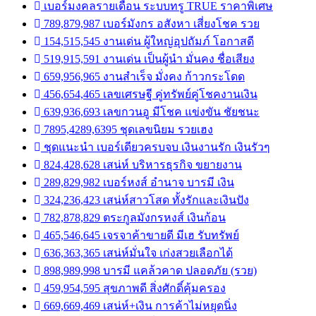
เบอร์มงคลรายเดือน ระบบทรู TRUE ราคาพิเศษ
789,879,987 เบอร์มังกร อสังหา เสี่ยงโชค รวย
154,515,545 งานเด่น ผู้ใหญ่อุปถัมภ์ โอกาสดี
519,915,591 งานเด่น เป็นผู้นำ มั่นคง ชื่อเสียง
659,956,965 งานสำเร็จ มั่งคง ก้าวกระโดด
456,654,465 เลขเศรษฐี คู่ทรัพย์คู่โชคงานเงิน
639,936,693 เลขกวนอู มีโชค แข่งขัน ชัยชนะ
7895,4289,6395 ชุดเลขนิยม รวยเฮง
ชุดแนะนำ เบอร์เดียวครบจบ เงินงานรัก เงินรัวๆ
824,428,628 เสน่ห์ บริหารธุรกิจ ขยายงาน
289,829,982 เบอร์หงส์ อำนาจ บารมี เงิน
324,236,423 เสน่ห์สาวโสด ทั้งรักและเงินปัง
782,878,829 ตระกูลมังกรหงส์ เงินก้อน
465,546,645 เจรจาค้าขายดี มีเฮ รับทรัพย์
636,363,365 เสน่ห์มั่นใจ เก่งสวยเลือกได้
898,989,998 บารมี แคล้วคาด ปลอดภัย (รวย)
459,954,595 สุขภาพดี สิ่งศักดิ์คุ้มครอง
669,669,469 เสน่ห์+เงิน การค้าไม่หยุดนิ่ง