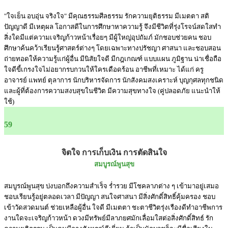
"ใจเย็น อบอุ่น จริงใจ" มีคุณธรรมศีลธรรม รักความยุติธรรม มีเมตตา สติ
ปัญญาดี มีเหตุผล โอกาสดีในการศึกษาหาความรู้ จึงมีชีวิตที่รุ่งโรจน์สดใสทำ
สิ่งใดมีแต่ความเจริญก้าวหน้าเรื่อยๆ มีผู้ใหญ่อุปถัมภ์ มักชอบช่วยคน ชอบ
ศึกษาค้นคว้าเรียนรู้ศาสตร์ต่างๆ โดยเฉพาะทางปรัชญา ศาสนา และชอบสอน
ถ่ายทอดให้ความรู้แก่ผู้อื่น มีนิสัยใจดี มีกฎเกณฑ์ แบบแผน ภูมิฐาน น่าเชื่อถือ
ใจดีขี้เกรงใจไม่อยากรบกวนให้ใครเดือดร้อน อาชีพที่เหมาะ ได้แก่ ครู
อาจารย์ แพทย์ ตุลาการ นักบริหารจัดการ นักสังคมสงเคราะห์ บุญกุศลทุกชนิด
และผู้ที่ต้องการความสงบสุขในชีวิต มีความสุขทางใจ (คู่ปลอดภัย แนะนำให้
ใช้)
59
จิตใจ การเก็บเงิน การตัดสินใจ
สมบูรณ์พูนสุข
สมบูรณ์พูนสุข บ่งบอกถึงความสำเร็จ ร่ำรวย มีโชคลาภต่าง ๆ เข้ามาอยู่เสมอ
ชอบเรียนรู้อยู่ตลอดเวลา มีปัญญา สนใจศาสนา มีสิ่งศักดิ์สิทธิ์คุ้มครอง ชอบ
เข้าวัดสวดมนต์ ช่วยเหลือผู้อื่น ใจดี มีเมตตา ชะตาชีวิตรุ่งเรืองดีทำอาชีพการ
งานใดจะเจริญก้าวหน้า ดวงมีทรัพย์มีลาภยศมักเลื่อมใสต่อสิ่งศักดิ์สิทธ์ รัก