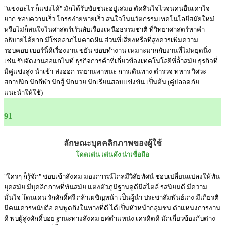
"แข่งอะไร ก็แข่งได้" มักได้รับชัยชนะอยู่เสมอ ตัดสินใจไวจนคนอื่นเดาใจ
ยาก ชอบความเร็ว โกรธง่ายหายเร็ว สนใจในนวัตกรรมเทคโนโลยีสมัยใหม่
หรือไม่ก็สนใจในศาสตร์เร้นลับเรื่องเหนือธรรมชาติ ที่วิทยาศาสตร์หาคำ
อธิบายได้ยาก มีโชคลาภไม่คาดฝัน ส่วนที่เสี่ยงหรือที่สูงควรเพิ่มความ
รอบคอบ เบอร์นี้ดีเรื่องงาน ขยัน ชอบทำงาน เหมาะมากกับงานที่ไม่หยุดนิ่ง
เช่น รับจัดงานออแกไนท์ ธุรกิจการค้าที่เกี่ยวข้องเทคโนโลยีที่ล้ำสมัย ธุรกิจที่
มีคู่แข่งสูง นำเข้า-ส่งออก รถยานพาหนะ การเดินทาง ตำรวจ ทหาร วิศวะ
สถาปนิก นักกีฬา นักสู้ นักมวย นักเรียนสอบแข่งขัน เป็นต้น (คู่ปลอดภัย
แนะนำให้ใช้)
91
ลักษณะบุคคลิกภาพของผู้ใช้
โดดเด่น เด่นดัง น่าเชื่อถือ
"ใครๆ ก็รู้จัก" ชอบเข้าสังคม มองการณ์ไกลมีวิสัยทัศน์ ชอบเปลี่ยนแปลงให้ทัน
ยุคสมัย มีบุคลิกภาพที่ทันสมัย แต่งตัวภูมิฐานดูดีมีสไตล์ รสนิยมดี มีความ
มั่นใจ โดนเด่น รักศักดิ์ศรี กล้าเผชิญหน้า เป็นผู้นำ ประชาสัมพันธ์เก่ง มีเกียรติ
มีคนเคารพนับถือ คนพูดถึงในทางที่ดี ได้เป็นหัวหน้ากลุ่มชน ตำแหน่งการงาน
ดี พบผู้สูงศักดิ์บ่อย ฐานะทางสังคม ยศตำแหน่ง เครดิตดี มักเกี่ยวข้องกับต่าง