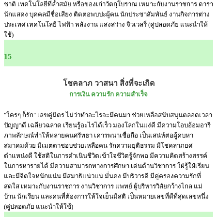
ชาติ เทคโนโลยีที่ล้ำสมัย หรือของเก่าวัตถุโบราณ เหมาะกับงานราชการ ดารา
นักแสดง บุคคลมีชื่อเสียง ติดต่อพบปะผู้คน นักประชาสัมพันธ์ งานกิจการต่าง
ประเทศ เทคโนโลยี ไฟฟ้า พลังงาน แสงสว่าง จิวเวลรี่ (คู่ปลอดภัย แนะนำให้
ใช้)
15
โชคลาภ วาสนา สิ่งที่จะเกิด
การเงิน ความรัก ความสำเร็จ
"ใครๆ ก็รัก" เลขคู่มิตร ไม่ว่าทำอะไรจะมีคนมา ช่วยเหลือสนับสนุนตลอดเวลา
ปัญญาดี เฉลียวฉลาด เรียนรู้อะไรได้เร็ว มองโลกในแง่ดี มีความโอบอ้อมอารี
ภาพลักษณ์ทำให้หลายคนศรัทธา เคารพน่าเชื่อถือ เป็นเสน่ห์ต่อผู้คบหา
สมาคมด้วย มีเมตตาชอบช่วยเหลือคน รักความยุติธรรม มีโชคลาภยศ
ตำแหน่งดี ใช้สติในการดำเนินชีวิตเข้าใจชีวิตรู้จักพอ มีความคิดสร้างสรรค์
ในการหารายได้ มีความสามารถทางการศึกษา เด่นด้านวิชาการ ใฝ่รู้ใฝ่เรียน
และมีจิตใจหนักแน่น มีสมาธิแน่วแน่ มั่นคง มีบริวารดี มีคู่ครองความรักที่
สดใส เหมาะกับงานราชการ งานวิชาการ แพทย์ ผู้บริหารวิสัยกว้างไกล แม่
บ้าน นักเรียน และคนที่ต้องการให้ใจเย็นมีสติ เป็นหมายเลขที่ดีที่สุดเลขหนึ่ง
(คู่ปลอดภัย แนะนำให้ใช้)