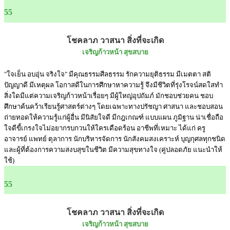
55
โชคลาภ วาสนา สิ่งที่จะเกิด
เจริญก้าวหน้า สุขสบาย
"ใจเย็น อบอุ่น จริงใจ" มีคุณธรรมศีลธรรม รักความยุติธรรม มีเมตตา สติ
ปัญญาดี มีเหตุผล โอกาสดีในการศึกษาหาความรู้ จึงมีชีวิตที่รุ่งโรจน์สดใสทำ
สิ่งใดมีแต่ความเจริญก้าวหน้าเรื่อยๆ มีผู้ใหญ่อุปถัมภ์ มักชอบช่วยคน ชอบ
ศึกษาค้นคว้าเรียนรู้ศาสตร์ต่างๆ โดยเฉพาะทางปรัชญา ศาสนา และชอบสอน
ถ่ายทอดให้ความรู้แก่ผู้อื่น มีนิสัยใจดี มีกฎเกณฑ์ แบบแผน ภูมิฐาน น่าเชื่อถือ
ใจดีขี้เกรงใจไม่อยากรบกวนให้ใครเดือดร้อน อาชีพที่เหมาะ ได้แก่ ครู
อาจารย์ แพทย์ ตุลาการ นักบริหารจัดการ นักสังคมสงเคราะห์ บุญกุศลทุกชนิด
และผู้ที่ต้องการความสงบสุขในชีวิต มีความสุขทางใจ (คู่ปลอดภัย แนะนำให้
ใช้)
55
โชคลาภ วาสนา สิ่งที่จะเกิด
เจริญก้าวหน้า สุขสบาย