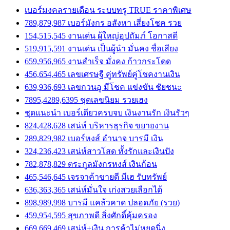
เบอร์มงคลรายเดือน ระบบทรู TRUE ราคาพิเศษ
789,879,987 เบอร์มังกร อสังหา เสี่ยงโชค รวย
154,515,545 งานเด่น ผู้ใหญ่อุปถัมภ์ โอกาสดี
519,915,591 งานเด่น เป็นผู้นำ มั่นคง ชื่อเสียง
659,956,965 งานสำเร็จ มั่งคง ก้าวกระโดด
456,654,465 เลขเศรษฐี คู่ทรัพย์คู่โชคงานเงิน
639,936,693 เลขกวนอู มีโชค แข่งขัน ชัยชนะ
7895,4289,6395 ชุดเลขนิยม รวยเฮง
ชุดแนะนำ เบอร์เดียวครบจบ เงินงานรัก เงินรัวๆ
824,428,628 เสน่ห์ บริหารธุรกิจ ขยายงาน
289,829,982 เบอร์หงส์ อำนาจ บารมี เงิน
324,236,423 เสน่ห์สาวโสด ทั้งรักและเงินปัง
782,878,829 ตระกูลมังกรหงส์ เงินก้อน
465,546,645 เจรจาค้าขายดี มีเฮ รับทรัพย์
636,363,365 เสน่ห์มั่นใจ เก่งสวยเลือกได้
898,989,998 บารมี แคล้วคาด ปลอดภัย (รวย)
459,954,595 สุขภาพดี สิ่งศักดิ์คุ้มครอง
669,669,469 เสน่ห์+เงิน การค้าไม่หยุดนิ่ง