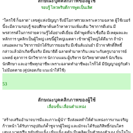
ลักษณะบุคคลิกภาพของผู้ใช้
รอบรู้ ไหวพริบดีการพูดเป็นเลิศ
"ใครใช้ ก็ฉลาด" เลขคู่แห่งปัญญา จึงมีโอกาศรวยเพราะความฉลาด ผู้ใช้เบอร์
นี้จะมีความรอบรู้ ชอบศึกษาค้นคว้าหาความเพิ่มเติม วิชาการดีเด่น มี
พรสวรรค์ในการถ่ายความรู้ได้อย่างดีเยี่ยม มีคำพูดที่น่าเชื่อถือ มีเหตุผลและ
หลักการ บุคลิกเป็นผู้ใหญ่ เลขนี้ผู้ใหญ่เมตตา เข้าหาผู้ใหญ่ได้ดีมาก ถ้านำ
เสนอผลงาน วิชาการมักได้รับการยอมรับ มีเซ้นส์แม่นยำ มีวาจาศักดิ์สิทธิ์
กล่าวแล้วมักเกิดขึ้นจริง มีสมาธิดี ฉลาดทำมาหากิน เหมาะกับครูบาอาจารย์
แพทย์ ตุลาการ นักวิชาการ นักวางแผน ผู้บริหาร นักวิทยาศาสตร์ นักเรียน
นักศึกษา และอาชีพทุกอาชีพ เพราะฉลาดทำอาชีพอะไรก็ได้ มีปัญญาอยู่กับตัว
ไม่มีอดตาย (คู่ปลอดภัย แนะนำให้ใช้)
53
ลักษณะบุคคลิกภาพของผู้ใช้
เลื่อนขั้น เลื่อนตำแหน่ง
"สร้างเสริมอำนาจบารมีและภาวะผู้นำ" จึงส่งผลทำให้ตำแหน่งการงานเจริญ
ก้าวหน้า ได้รับการอุปถัมภ์ค้ำชูจากผู้ใหญ่ และมักจะได้รับอภิสิทธิ์ก่อนใคร
เสมอ มาดขรึม ขยันขันแข็ง เข้มแข็ง ดุดัน มีบุคลิคเป็นตัวของตัวเอง มั่นใจใน