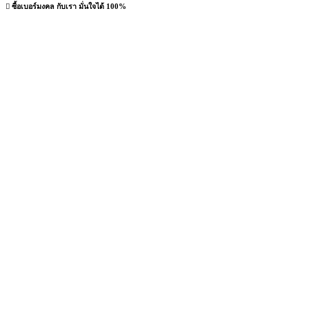
ซื้อเบอร์มงคล กับเรา มั่นใจได้ 100%
เรา คือ ศูนย์รวมเบอร์มงคลคุณภาพคัดเกรด เบอร์ดีรับทรัพย์
เบอร์สวยเลขมงคล ที่มีลูกค้าไว้วางใจเลือกใช้บริการกับเรา
มากมาย เว็บไซต์เราบริการ วิเคราะห์ทำนายเบอร์ - ค้นหาเลข
เบอร์โทรศัพท์ได้อย่างที่ต้องการ ใช้งานง่าย มีความน่าเชื่อถือ
ไม่ต้องกลัวจะโดนหลอก ไม่เคยมีประวัติโกงเงิน ทุกเบอร์พร้อม
ส่ง ตรวจสอบได้
หน้าแรก
เบอร์มงคล
วิธีการสั่งซื้อ
แจ้งชำระเงิน
บทความ
หมายเลขพัสดุ
รีวิวลูกค้า
ติดต่อ
ติดต่อเราได้ที่ อีเมล์ :
meberdee@live.com
โทร :
09-2424-4656