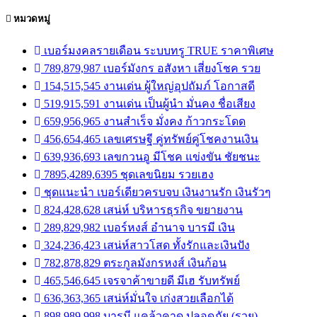
หมวดหมู่
เบอร์มงคลรายเดือน ระบบทรู TRUE ราคาพิเศษ
789,879,987 เบอร์มังกร อสังหา เสี่ยงโชค รวย
154,515,545 งานเด่น ผู้ใหญ่อุปถัมภ์ โอกาสดี
519,915,591 งานเด่น เป็นผู้นำ มั่นคง ชื่อเสียง
659,956,965 งานสำเร็จ มั่งคง ก้าวกระโดด
456,654,465 เลขเศรษฐี คู่ทรัพย์คู่โชคงานเงิน
639,936,693 เลขกวนอู มีโชค แข่งขัน ชัยชนะ
7895,4289,6395 ชุดเลขนิยม รวยเฮง
ชุดแนะนำ เบอร์เดียวครบจบ เงินงานรัก เงินรัวๆ
824,428,628 เสน่ห์ บริหารธุรกิจ ขยายงาน
289,829,982 เบอร์หงส์ อำนาจ บารมี เงิน
324,236,423 เสน่ห์สาวโสด ทั้งรักและเงินปัง
782,878,829 ตระกูลมังกรหงส์ เงินก้อน
465,546,645 เจรจาค้าขายดี มีเฮ รับทรัพย์
636,363,365 เสน่ห์มั่นใจ เก่งสวยเลือกได้
898,989,998 บารมี แคล้วคาด ปลอดภัย (รวย)