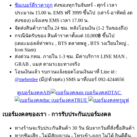
ซิมเบอร์ดีราคาถูก
ส่งของทุกวันจันทร์ - ศุกร์ เวลา
ประมาณ 15.00 น. EMS ฟรี 3999 ขึ้นไป (เสาร์-อาทิตย์ งด
ส่งของ) แจ้งเลข EMS เวลา 17.00 น.
จัดส่งสินค้าภายใน 24 ชม. หลังโอนเงิน (1-2 วันของถึง)
กรณีนัดรับของ สินค้าราคาตั้งแต่ 10,000฿ ขึ้นไป
(เดอะมอลล์ท่าพระ , BTS ตลาดพลู , BTS วงเวียนใหญ่ ,
Icon Siam)
ส่งด่วน กทม. ภายใน 1-3 ชม. มีค่าบริการ LINE MAN ,
GRAB , แมส ตามระยะทางจริง
โอนเงินแล้ว รบกวนแจ้งยอดโอนเงินมาที่ Line id :
@meberdee
(มี@ด้วยค่ะ) SMS มาที่เบอร์ 092-4244656
ดูเบอร์มงคลAIS
เบอร์มงคลDTAC
เบอร์มงคลTRUE
เบอร์มงคลของเรา - การรับประกันเบอร์มงคล
ทางร้านจะรับประกันสินค้า 30 วัน นับจากวันที่สั่งซื้อสินค้า
หากซิมเสีย - ไม่มีสัญญาณ - โทรเข้า-ออก ไม่ได้ ยินดีคืน