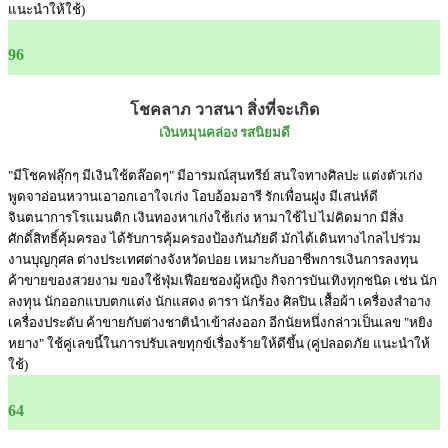
แนะนำให้ใช้)
96
โชคลาภ วาสนา สิ่งที่จะเกิด
เงินหมุนคล่อง รสนิยมดี
"มีโชคฟลุ๊กๆ มีเงินใช้ตล๊อดๆ" มีอารมณ์สุนทรีย์ สนใจทางศิลปะ แต่งตัวเก่ง
พูดจาอ่อนหวานเอาอกเอาใจเก่ง โอบอ้อมอารี รักเพื่อนฝูง มีเสน่ห์ดี
จินตนาการโรแมนติก เงินทองหาเก่งใช้เก่ง หามาใช้ไป ไม่คิดมาก มีสิ่ง
ศักดิ์สิทธิ์คุ้มครอง ได้รับการคุ้มครองป้องกันภัยดี มักได้เดินทางไกลไปร่วม
งานบุญกุศล ต่างประเทศต่างจังหวัดบ่อย เหมาะกับอาชีพการเงินการลงทุน
ค้าขายของสวยงาม ของใช้ฟุ่มเฟือยชองผู้หญิง กิจการบันเทิงทุกชนิด เช่น นัก
ลงทุน นักออกแบบตกแต่ง นักแสดง ดารา นักร้อง ศิลปิน เสื้อผ้า เครื่องสำอาง
เครื่องประดับ ค้าขายกับต่างชาตินำเข้าส่งออก อีกนัยหนึ่งกล่าวเป็นเลข "หยิง
หยาง" ใช้คู่เลขนี้ในการปรับเลขทุกข์เรื่องร้ายให้ดีขึ้น (คู่ปลอดภัย แนะนำให้
ใช้)
64