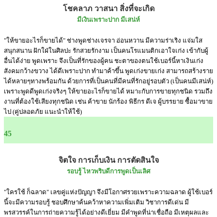
โชคลาภ วาสนา สิ่งที่จะเกิด
มีเงินเพราะปาก มีเสน่ห์
"ให้ขายอะไรก็ขายได้" ช่างพูดช่างเจรจา อ่อนหวาน มีความร่าเริง แจ่มใส
สนุกสนาน ฝักใฝ่ในศิลปะ รักสวยรักงาม เป็นคนโรแมนติกเอาใจเก่ง เข้ากับผู้
อื่นได้ง่าย พูดเพราะ จึงเป็นที่รักของผู้คน ชะตาของตนใช้เบอร์นี้หาเงินเก่ง
สังคมกว้างขวาง ได้ดีเพราะปาก ทำมาค้าขึ้น พูดเก่งขายเก่ง สามารถสร้างราย
ได้หลายๆทางพร้อมกัน ด้วยการที่เป็นคนที่มีคนที่รักอยู่รอบตัว (เป็นคนมีเสน่ห์)
เพราะพูดดีพูดเก่งจริงๆ ให้ขายอะไรก็ขายได้ หมาะกับการขายทุกชนิด รวมถึง
งานที่ต้องใช้เสียงทุกชนิด เช่น ค้าขาย นักร้อง พิธีกร ดีเจ ผู้บรรยาย ซื้อมาขาย
ไป (คู่ปลอดภัย แนะนำให้ใช้)
45
จิตใจ การเก็บเงิน การตัดสินใจ
รอบรู้ ไหวพริบดีการพูดเป็นเลิศ
"ใครใช้ ก็ฉลาด" เลขคู่แห่งปัญญา จึงมีโอกาศรวยเพราะความฉลาด ผู้ใช้เบอร์
นี้จะมีความรอบรู้ ชอบศึกษาค้นคว้าหาความเพิ่มเติม วิชาการดีเด่น มี
พรสวรรค์ในการถ่ายความรู้ได้อย่างดีเยี่ยม มีคำพูดที่น่าเชื่อถือ มีเหตุผลและ