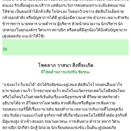
ตนเอง รักเพื่อนฝูงและบริวาร แต่ต้องระวังการคบคนเพราะจะมีแต่คนมาขอ
ให้ช่วย เป็นคนกล้าได้กล้าเสีย ใจนักเลง ใจคอกว้างขวาง ตัดสินใจเด็ดขาด
กล้าออกคำสั่ง หรือบัญชาการได้ดี ลูกน้องมีความเคารพ ยำเกรง เหมาะสำหรับ
ข้าราชการ นายทหาร นายตำรวจ ผู้บริหาร หัวหน้าหน่วยงาน นักบริหาร นัก
ปกครองในทุกองค์กร วิศวะกร สถาปนิก หรือคนที่มีลูกน้องใต้บังคับบัญชามาก
(คู่ปลอดภัย แนะนำให้ใช้)
39
โชคลาภ วาสนา สิ่งที่จะเกิด
มีโชคด้านการแข่งขัน ชัยชนะ
"แข่งอะไร ก็แข่งได้" มักได้รับชัยชนะอยู่เสมอ ตัดสินใจไวจนคนอื่นเดาใจ
ยาก ชอบความเร็ว โกรธง่ายหายเร็ว สนใจในนวัตกรรมเทคโนโลยีสมัยใหม่
หรือไม่ก็สนใจในศาสตร์เร้นลับเรื่องเหนือธรรมชาติ ที่วิทยาศาสตร์หาคำ
อธิบายได้ยาก มีโชคลาภไม่คาดฝัน ส่วนที่เสี่ยงหรือที่สูงควรเพิ่มความ
รอบคอบ เบอร์นี้ดีเรื่องงาน ขยัน ชอบทำงาน เหมาะมากกับงานที่ไม่หยุดนิ่ง
เช่น รับจัดงานออแกไนท์ ธุรกิจการค้าที่เกี่ยวข้องเทคโนโลยีที่ล้ำสมัย ธุรกิจที่
มีคู่แข่งสูง นำเข้า-ส่งออก รถยานพาหนะ การเดินทาง ตำรวจ ทหาร วิศวะ
สถาปนิก นักกีฬา นักสู้ นักมวย นักเรียนสอบแข่งขัน เป็นต้น (คู่ปลอดภัย