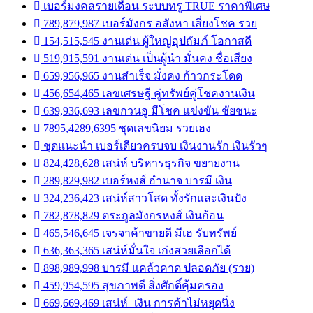
เบอร์มงคลรายเดือน ระบบทรู TRUE ราคาพิเศษ
789,879,987 เบอร์มังกร อสังหา เสี่ยงโชค รวย
154,515,545 งานเด่น ผู้ใหญ่อุปถัมภ์ โอกาสดี
519,915,591 งานเด่น เป็นผู้นำ มั่นคง ชื่อเสียง
659,956,965 งานสำเร็จ มั่งคง ก้าวกระโดด
456,654,465 เลขเศรษฐี คู่ทรัพย์คู่โชคงานเงิน
639,936,693 เลขกวนอู มีโชค แข่งขัน ชัยชนะ
7895,4289,6395 ชุดเลขนิยม รวยเฮง
ชุดแนะนำ เบอร์เดียวครบจบ เงินงานรัก เงินรัวๆ
824,428,628 เสน่ห์ บริหารธุรกิจ ขยายงาน
289,829,982 เบอร์หงส์ อำนาจ บารมี เงิน
324,236,423 เสน่ห์สาวโสด ทั้งรักและเงินปัง
782,878,829 ตระกูลมังกรหงส์ เงินก้อน
465,546,645 เจรจาค้าขายดี มีเฮ รับทรัพย์
636,363,365 เสน่ห์มั่นใจ เก่งสวยเลือกได้
898,989,998 บารมี แคล้วคาด ปลอดภัย (รวย)
459,954,595 สุขภาพดี สิ่งศักดิ์คุ้มครอง
669,669,469 เสน่ห์+เงิน การค้าไม่หยุดนิ่ง