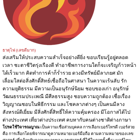
ธาตุไฟ (เลขดีมาก)
ส่งเสริมให้ประสบความสำเร็จอย่างดียิ่ง ขอบเรียนรู้อยู่ตลอด
เวลา ชะตาชีวิตรุ่งเรืองดี ทำอาชีพการงานใดก็จะเจริญก้าวหน้า
ได้เร็วมาก คิดทำการค้าก็ร่ำรวย ดวงมีทรัพย์มีลาภยศ มัก
เลื่อมใสต่อสิ่งศักดิ์สิทธ์เชื่อถือในศาสนา ในความเร้นลับ รัก
ความยุติธรรม มีความเป็นอนุรักษ์นิยม ชอบของเก่า อนุรักษ์
วัฒนธรรมประเพณี มีศีลธรรมสูง ชอบความถูกต้อง เชื่อเรื่อง
วิญญาณชอบในพิธีกรรม และโชคลาภต่างๆ เป็นคนมีลาง
สังหรณ์ดีเยี่ยม มีสิ่งศักดิ์สิทธิ์ให้ความคุ้มครอง มีโอกาสได้ไป
ต่างประเทศ เที่ยวต่างประเทศ คบหากับคนต่างชาติต่างภาษา
โปรดใช้วิจารณญาณ
เป็นความเชื่อส่วนบุคคล การเลือกเบอร์โทรดี เบอร์สวย
คือ การเลือกโดยพิจารณาดูความหมายเบอร์มือถือ ตามความหมายของเลข