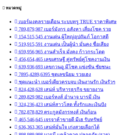
หมวดหมู่
เบอร์มงคลรายเดือน ระบบทรู TRUE ราคาพิเศษ
789,879,987 เบอร์มังกร อสังหา เสี่ยงโชค รวย
154,515,545 งานเด่น ผู้ใหญ่อุปถัมภ์ โอกาสดี
519,915,591 งานเด่น เป็นผู้นำ มั่นคง ชื่อเสียง
659,956,965 งานสำเร็จ มั่งคง ก้าวกระโดด
456,654,465 เลขเศรษฐี คู่ทรัพย์คู่โชคงานเงิน
639,936,693 เลขกวนอู มีโชค แข่งขัน ชัยชนะ
7895,4289,6395 ชุดเลขนิยม รวยเฮง
ชุดแนะนำ เบอร์เดียวครบจบ เงินงานรัก เงินรัวๆ
824,428,628 เสน่ห์ บริหารธุรกิจ ขยายงาน
289,829,982 เบอร์หงส์ อำนาจ บารมี เงิน
324,236,423 เสน่ห์สาวโสด ทั้งรักและเงินปัง
782,878,829 ตระกูลมังกรหงส์ เงินก้อน
465,546,645 เจรจาค้าขายดี มีเฮ รับทรัพย์
636,363,365 เสน่ห์มั่นใจ เก่งสวยเลือกได้
898,989,998 บารมี แคล้วคาด ปลอดภัย (รวย)