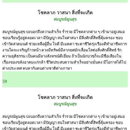
โชคลาภ วาสนา สิ่งที่จะเกิด
สมบูรณ์พูนสุข
สมบูรณ์พูนสุข บ่งบอกถึงความสำเร็จ ร่ำรวย มีโชคลาภต่าง ๆ เข้ามาอยู่เสมอ
ชอบเรียนรู้อยู่ตลอดเวลา มีปัญญา สนใจศาสนา มีสิ่งศักดิ์สิทธิ์คุ้มครอง ชอบ
เข้าวัดสวดมนต์ ช่วยเหลือผู้อื่น ใจดี มีเมตตา ชะตาชีวิตรุ่งเรืองดีทำอาชีพการ
งานใดจะเจริญก้าวหน้า ดวงมีทรัพย์มีลาภยศมักเลื่อมใสต่อสิ่งศักดิ์สิทธ์ รัก
ความยุติธรรม เป็นคนมีลางสังหรณ์ดีเยี่ยม ถ้าเป็นนักบวชก็จะมีชื่อเสียงใน
เรื่องของขลังอาคมแก่กล้า ชีวิตประสบความสำเร็จอย่างมั่นคง มีโอกาสได้ไป
ต่างประเทศ คบหากับคนต่างชาติต่างภาษา
59
โชคลาภ วาสนา สิ่งที่จะเกิด
สมบูรณ์พูนสุข
สมบูรณ์พูนสุข บ่งบอกถึงความสำเร็จ ร่ำรวย มีโชคลาภต่าง ๆ เข้ามาอยู่เสมอ
ชอบเรียนรู้อยู่ตลอดเวลา มีปัญญา สนใจศาสนา มีสิ่งศักดิ์สิทธิ์คุ้มครอง ชอบ
เข้าวัดสวดมนต์ ช่วยเหลือผู้อื่น ใจดี มีเมตตา ชะตาชีวิตรุ่งเรืองดีทำอาชีพการ