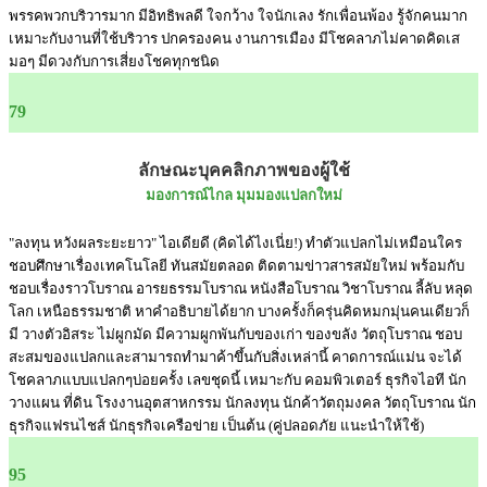
พรรคพวกบริวารมาก มีอิทธิพลดี ใจกว้าง ใจนักเลง รักเพื่อนพ้อง รู้จักคนมาก
เหมาะกับงานที่ใช้บริวาร ปกครองคน งานการเมือง มีโชคลาภไม่คาดคิดเส
มอๆ มีดวงกับการเสี่ยงโชคทุกชนิด
79
ลักษณะบุคคลิกภาพของผู้ใช้
มองการณ์ไกล มุมมองแปลกใหม่
"ลงทุน หวังผลระยะยาว" ไอเดียดี (คิดได้ไงเนี่ย!) ทำตัวแปลกไม่เหมือนใคร
ชอบศึกษาเรื่องเทคโนโลยี ทันสมัยตลอด ติดตามข่าวสารสมัยใหม่ พร้อมกับ
ชอบเรื่องราวโบราณ อารยธรรมโบราณ หนังสือโบราณ วิชาโบราณ ลี้ลับ หลุด
โลก เหนือธรรมชาติ หาคำอธิบายได้ยาก บางครั้งก็ครุ่นคิดหมกมุ่นคนเดียวก็
มี วางตัวอิสระ ไม่ผูกมัด มีความผูกพันกับของเก่า ของขลัง วัตถุโบราณ ชอบ
สะสมของแปลกและสามารถทำมาค้าขึ้นกับสิ่งเหล่านี้ คาดการณ์แม่น จะได้
โชคลาภแบบแปลกๆบ่อยครั้ง เลขชุดนี้ เหมาะกับ คอมพิวเตอร์ ธุรกิจไอที นัก
วางแผน ที่ดิน โรงงานอุตสาหกรรม นักลงทุน นักค้าวัตถุมงคล วัตถุโบราณ นัก
ธุรกิจแฟรนไชส์ นักธุรกิจเครือข่าย เป็นต้น (คู่ปลอดภัย แนะนำให้ใช้)
95