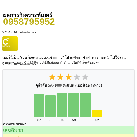
ผลการวิเคราะห์เบอร์
0958795952
ทำนายโดย meberdee.com
เกรด
C
59.5%
เบอร์นี้เป็น "เบอร์มงคล แบบเฉพาะทาง" โปรดศึกษาคำทำนาย ก่อนนำไปใช้งาน
คะแนนความทุกข์ -13.33%
เบอร์นี้มีแต้มลบ คำทำนายใดที่ดี ก็จะดีน้อยลง
ทำนายโดย meberdee.com
★★★★★
คู่ลำดับ 595/1000 คะแนน (เบอร์เฉพาะทาง)
87
79
95
59
95
52
ความหมายของสี
เลขดีมาก