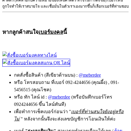
ศาสตร์ (ที่คล้ายกับความหมายของเลขศาสตร์ ที่ใช้ในการตั้งชื่อ) เบอร์ไหน
ถูกใจทำให้เราสบายใจ และเชื่อมั่นในตัวเราเองมากขึ้นก็เลือกเบอร์ที่ท่านชอบ
หากลูกค้าสนใจ
เบอร์มงคล
นี้
กดสั่งซื้อสินค้า (สีเขียวด้านบน) :
@meberdee
หรือ โทรสอบถาม ที่เบอร์ 092-4244656 (คุณผึ้ง) , 091-
5456515 (คุณโชค)
หรือ ทัก ไลน์ id :
@meberdee
(หรือบันทึกเบอร์โทร
0924244656 ขึ้น ไลน์ทันที)
เพื่อทำการเช็คเบอร์ก่อนว่า "
เบอร์ที่ท่านสนใจยังอยู่หรือ
ไม่
" หลังจากนั้นจึงจะส่งเลขบัญชีการโอนเงินให้ค่ะ
เบอร์
"ระบบเติมเงิน"
สามารถทำรายเดือนได้เลย
/
ย้าย