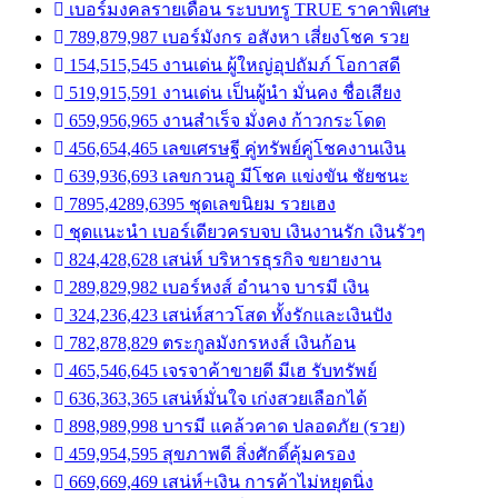
เบอร์มงคลรายเดือน ระบบทรู TRUE ราคาพิเศษ
789,879,987 เบอร์มังกร อสังหา เสี่ยงโชค รวย
154,515,545 งานเด่น ผู้ใหญ่อุปถัมภ์ โอกาสดี
519,915,591 งานเด่น เป็นผู้นำ มั่นคง ชื่อเสียง
659,956,965 งานสำเร็จ มั่งคง ก้าวกระโดด
456,654,465 เลขเศรษฐี คู่ทรัพย์คู่โชคงานเงิน
639,936,693 เลขกวนอู มีโชค แข่งขัน ชัยชนะ
7895,4289,6395 ชุดเลขนิยม รวยเฮง
ชุดแนะนำ เบอร์เดียวครบจบ เงินงานรัก เงินรัวๆ
824,428,628 เสน่ห์ บริหารธุรกิจ ขยายงาน
289,829,982 เบอร์หงส์ อำนาจ บารมี เงิน
324,236,423 เสน่ห์สาวโสด ทั้งรักและเงินปัง
782,878,829 ตระกูลมังกรหงส์ เงินก้อน
465,546,645 เจรจาค้าขายดี มีเฮ รับทรัพย์
636,363,365 เสน่ห์มั่นใจ เก่งสวยเลือกได้
898,989,998 บารมี แคล้วคาด ปลอดภัย (รวย)
459,954,595 สุขภาพดี สิ่งศักดิ์คุ้มครอง
669,669,469 เสน่ห์+เงิน การค้าไม่หยุดนิ่ง