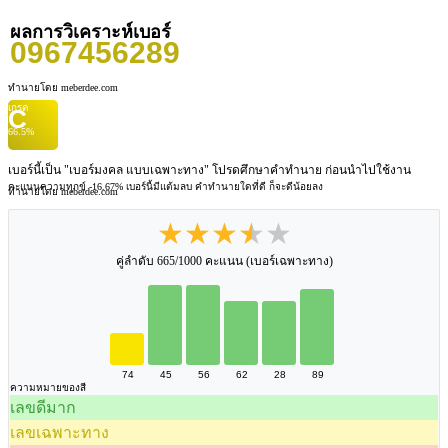
ผลการวิเคราะห์เบอร์
0967456289
ทำนายโดย meberdee.com
เกรด
C
66.5%
เบอร์นี้เป็น "เบอร์มงคล แบบเฉพาะทาง" โปรดศึกษาคำทำนาย ก่อนนำไปใช้งาน
คะแนนความทุกข์ -16.67%
เบอร์นี้มีแต้มลบ คำทำนายใดที่ดี ก็จะดีน้อยลง
ทำนายโดย meberdee.com
★★★★★
คู่ลำดับ 665/1000 คะแนน (เบอร์เฉพาะทาง)
74
45
56
62
28
89
ความหมายของสี
เลขดีมาก
เลขเฉพาะทาง