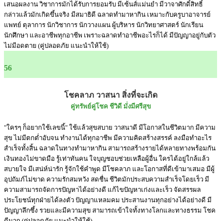
เสนอผลงาน วิชาการมักได้รับการยอมรับ มีเซ้นส์แม่นยำ มีวาจาศักดิ์สิทธิ์
กล่าวแล้วมักเกิดขึ้นจริง มีสมาธิดี ฉลาดทำมาหากิน เหมาะกับครูบาอาจารย์
แพทย์ ตุลาการ นักวิชาการ นักวางแผน ผู้บริหาร นักวิทยาศาสตร์ นักเรียน
นักศึกษา และอาชีพทุกอาชีพ เพราะฉลาดทำอาชีพอะไรก็ได้ มีปัญญาอยู่กับตัว
ไม่มีอดตาย (คู่ปลอดภัย แนะนำให้ใช้)
56
โชคลาภ วาสนา สิ่งที่จะเกิด
คู่ทรัพย์คู่โชค ชีวิดี มั่งมีศรีสุข
"ใครๆ ก็อยากใช้เลขนี้" ใช้แล้วสุขสบาย วาสนาดี มีโอกาสในชีวิตมาก มีความ
สุข ไม่มีตกต่ำอับจน ทำงานได้ทุกอาชีพ มีความคิดสร้างสรรค์ ลงมือทำอะไร
สำเร็จทั้งสิ้น ฉลาดในทางทำมาหากิน สามารถสร้างรายได้หลายทางพร้อมกัน
เงินทองไม่ขาดมือ รู้เท่าทันคน ใจบุญชอบช่วยเหลือผู้อื่น ใครได้อยู่ใกล้แล้ว
สบายใจ มีเสน่ห์น่ารัก รู้จักใช้คำพูด มีโชคลาภ และโอกาสที่ดีเข้ามาเสมอ มีผู้
อุปถัมภ์ไม่ขาด ความรักสมหวัง สดชื่น ชีวิตมักประสบความสำเร็จโดยเร็ว มี
ความสามารถจัดการปัญหาได้อย่างดี แก้ไขปัญหาเก่งและเร็ว จัดสรรผล
ประโยชน์ทุกฝ่ายได้ลงตัว ปัญญาแหลมคม ประสานงานทุกอย่างได้อย่างดี มี
ปัญญาลึกซึ้ง รวยและมีความสุข สามารถเข้าใจทั้งทางโลกและทางธรรม โชค
ดีมาก (คู่ปลอดภัย แนะนำให้ใช้)