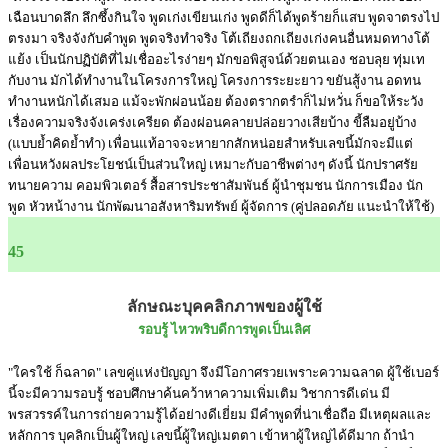
เฉือนบาดลึก ลึกซึ้งกินใจ พูดเก่งเขียนเก่ง พูดดีก็ได้พูดร้ายก็แสบ พูดจาตรงไป
ตรงมา จริงจังกับคำพูด พูดจริงทำจริง โต้เถียงถกเถียงเก่งคนอื่นหมดทางโต้
แย้ง เป็นนักปฏิบัติที่ไม่เชื่ออะไรง่ายๆ มักขอพิสูจน์ด้วยตนเอง ชอบลุย ทุ่มเท
กับงาน มักได้ทำงานในโครงการใหญ่ โครงการระยะยาว ขยันสู้งาน อดทน
ทำงานหนักได้เสมอ แม้จะพักผ่อนน้อย ต้องตรากตรำก็ไม่หวั่น ก็ขอให้ระวัง
เรื่องความจริงจังเคร่งเครียด ต้องผ่อนคลายปล่อยวางเสียบ้าง ขี้ลืมอยู่บ้าง
(แบบย้ำคิดย้ำทำ) เพื่อนแท้อาจจะหายากสักหน่อยสำหรับเลขนี้มักจะมีแต่
เพื่อนหวังผลประโยชน์เป็นส่วนใหญ่ เหมาะกับอาชีพต่างๆ ดังนี้ นักปราศรัย
ทนายความ คอมพิวเตอร์ สื้อสารประชาสัมพันธ์ ผู้นำชุมชน นักการเมือง นัก
พูด หัวหน้างาน นักพัฒนาอสังหาริมทรัพย์ ผู้จัดการ (คู่ปลอดภัย แนะนำให้ใช้)
45
ลักษณะบุคคลิกภาพของผู้ใช้
รอบรู้ ไหวพริบดีการพูดเป็นเลิศ
"ใครใช้ ก็ฉลาด" เลขคู่แห่งปัญญา จึงมีโอกาศรวยเพราะความฉลาด ผู้ใช้เบอร์
นี้จะมีความรอบรู้ ชอบศึกษาค้นคว้าหาความเพิ่มเติม วิชาการดีเด่น มี
พรสวรรค์ในการถ่ายความรู้ได้อย่างดีเยี่ยม มีคำพูดที่น่าเชื่อถือ มีเหตุผลและ
หลักการ บุคลิกเป็นผู้ใหญ่ เลขนี้ผู้ใหญ่เมตตา เข้าหาผู้ใหญ่ได้ดีมาก ถ้านำ