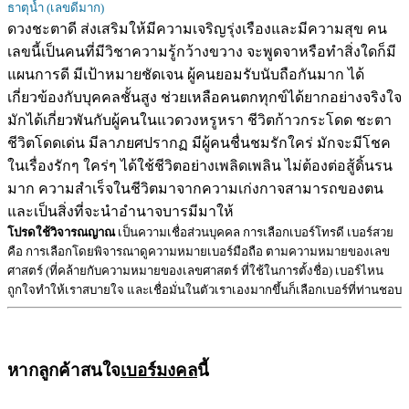
ธาตุน้ำ (เลขดีมาก)
ดวงชะตาดี ส่งเสริมให้มีความเจริญรุ่งเรืองและมีความสุข คน
เลขนี้เป็นคนที่มีวิชาความรู้กว้างขวาง จะพูดจาหรือทำสิ่งใดก็มี
แผนการดี มีเป้าหมายชัดเจน ผู้คนยอมรับนับถือกันมาก ได้
เกี่ยวข้องกับบุคคลชั้นสูง ช่วยเหลือคนตกทุกข์ได้ยากอย่างจริงใจ
มักได้เกี่ยวพันกับผู้คนในแวดวงหรูหรา ชีวิตก้าวกระโดด ชะตา
ชีวิตโดดเด่น มีลาภยศปรากฏ มีผู้คนชื่นชมรักใคร่ มักจะมีโชค
ในเรื่องรักๆ ใคร่ๆ ได้ใช้ชีวิตอย่างเพลิดเพลิน ไม่ต้องต่อสู้ดิ้นรน
มาก ความสำเร็จในชีวิตมาจากความเก่งกาจสามารถของตน
และเป็นสิ่งที่จะนำอำนาจบารมีมาให้
โปรดใช้วิจารณญาณ
เป็นความเชื่อส่วนบุคคล การเลือกเบอร์โทรดี เบอร์สวย
คือ การเลือกโดยพิจารณาดูความหมายเบอร์มือถือ ตามความหมายของเลข
ศาสตร์ (ที่คล้ายกับความหมายของเลขศาสตร์ ที่ใช้ในการตั้งชื่อ) เบอร์ไหน
ถูกใจทำให้เราสบายใจ และเชื่อมั่นในตัวเราเองมากขึ้นก็เลือกเบอร์ที่ท่านชอบ
หากลูกค้าสนใจ
เบอร์มงคล
นี้