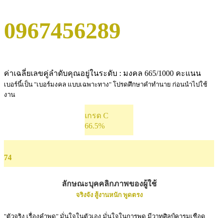
0967456289
ค่าเฉลี่ยเลขคู่ลำดับคุณอยู่ในระดับ : มงคล 665/1000 คะแนน
เบอร์นี้เป็น "เบอร์มงคล แบบเฉพาะทาง" โปรดศึกษาคำทำนาย ก่อนนำไปใช้
งาน
เกรด C
66.5%
74
ลักษณะบุคคลิกภาพของผู้ใช้
จริงจัง สู้งานหนัก พูดตรง
"ตัวจริง เรื่องคำพูด" มั่นใจในตัวเอง มั่นใจในการพูด มีวาทศิลป์คารมเชือด