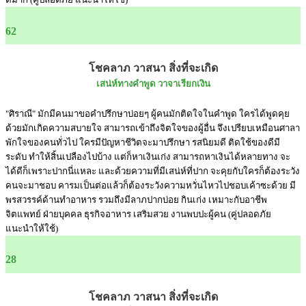
62
โชคลาภ วาสนา สิ่งที่จะเกิด
เสน่ห์ทางคำพูด วาจาเรียกเงิน
"ศิราณี" มักมีคนมาขอคำปรึกษาบ่อยๆ ผู้คนมักติดใจในคำพูด ใครได้พูดคุย
ด้วยมักเกิดความสบายใจ สามารถเข้าถึงจิตใจของผู้อื่น จึงเปรียบเหมือนศาลา
พักใจของคนทั่วไป ใครมีปัญหาชีวิตจะมาปรึกษา รสนิยมดี ติดใช้ของดีมี
ระดับ ทำให้สิ้นเปลืองไปบ้าง แต่ก็หาเงินเก่ง สามารถหาเงินได้หลายทาง จะ
ได้ดีก็เพราะปากนี่แหละ และด้วยความที่มีเสน่ห์ที่ปาก จะคุยกับใครก็ต้องระวัง
คนจะมาชอบ คารมเป็นต่อแล้วก็ต้องระวังความหวั่นไหวไปชอบเค้าซะด้วย มี
พรสวรรค์ด้านทำอาหาร รวมถึงมีลาภปากบ่อย กินเก่ง เหมาะกับอาชีพ
จิตแพทย์ ฝ่ายบุคคล ธุรกิจอาหาร เสริมสวย งานพบปะผู้คน (คู่ปลอดภัย
แนะนำให้ใช้)
28
โชคลาภ วาสนา สิ่งที่จะเกิด