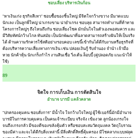
ชอบเสี่ยง บริหารเงินก้อน
"หาเงินเก่ง ธุรกิจสีเทา" ชอบซื้อของชิ้นใหญ่ มีจิตใจกว้างขวาง มีมาดแบบ
นักเลง เป็นลูกพี่ใหญ่ น่าเกรงขาม น่ายำเกรง ชอบลุย สามารถทำงานที่ท้าทาย
โครงการใหญ่ๆ ถึงไหนถึงกัน ชอบเสี่ยงโชค มักมั่นใจในตัวเองพอสมควร และ
มีวิสัยทัศน์กว้างไกล ทันสมัย เป็นนักพัฒนาที่ฉลาดสามารถสร้างฝันให้เป็นจริง
ได้ ด้านความรักควรใช้สติอย่างรอบคอบ เลขนี้เข้ากันได้ดีกับงานหรือธุรกิจที่
ต้องบริหารความเสี่ยงทางการเงิน เช่น ปล่อยเงินกู้ รับจำนอง จำนำ เจ้ามือ
หวย นักค้าหุ้น นักเกร็งกำไร งานสินเชื่อ วิ่งเต้น ล็อบบี้ (คู่ปลอดภัย แนะนำให้
ใช้)
89
จิตใจ การเก็บเงิน การตัดสินใจ
อำนาจ บารมี แคล้วคลาด
"ปกครองคุมคน ชอบสั่งการ" มีน้ำใจ ใจกว้างใจใหญ่ ผู้ใช้เบอร์นี้มักมีอำนาจ
บารมีในการควบคุมคน เป็นคนเจ้าระเบียบ จริงจัง เข้มงวด ลูกน้องเกรงใจ
จนถึงเกรงกลัว มีของดีของขลังคุ้มตัว หรือชอบสะสมวัตถุมงคล วัตถุโบราณ
ของมีค่า และจะได้ดีกับสิ่งเหล่านี้ มีสิ่งศักดิ์สิทธิ์คุ้มครอง มีโชคลาภแบบฟลุค