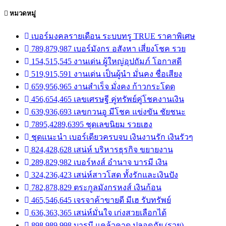
หมวดหมู่
เบอร์มงคลรายเดือน ระบบทรู TRUE ราคาพิเศษ
789,879,987 เบอร์มังกร อสังหา เสี่ยงโชค รวย
154,515,545 งานเด่น ผู้ใหญ่อุปถัมภ์ โอกาสดี
519,915,591 งานเด่น เป็นผู้นำ มั่นคง ชื่อเสียง
659,956,965 งานสำเร็จ มั่งคง ก้าวกระโดด
456,654,465 เลขเศรษฐี คู่ทรัพย์คู่โชคงานเงิน
639,936,693 เลขกวนอู มีโชค แข่งขัน ชัยชนะ
7895,4289,6395 ชุดเลขนิยม รวยเฮง
ชุดแนะนำ เบอร์เดียวครบจบ เงินงานรัก เงินรัวๆ
824,428,628 เสน่ห์ บริหารธุรกิจ ขยายงาน
289,829,982 เบอร์หงส์ อำนาจ บารมี เงิน
324,236,423 เสน่ห์สาวโสด ทั้งรักและเงินปัง
782,878,829 ตระกูลมังกรหงส์ เงินก้อน
465,546,645 เจรจาค้าขายดี มีเฮ รับทรัพย์
636,363,365 เสน่ห์มั่นใจ เก่งสวยเลือกได้
898,989,998 บารมี แคล้วคาด ปลอดภัย (รวย)