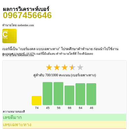
ผลการวิเคราะห์เบอร์
0967456646
ทำนายโดย meberdee.com
เกรด
C
70%
เบอร์นี้เป็น "เบอร์มงคล แบบเฉพาะทาง" โปรดศึกษาคำทำนาย ก่อนนำไปใช้งาน
คะแนนความทุกข์ -16.67%
เบอร์นี้มีแต้มลบ คำทำนายใดที่ดี ก็จะดีน้อยลง
ทำนายโดย meberdee.com
★★★★★
คู่ลำดับ 700/1000 คะแนน (เบอร์เฉพาะทาง)
74
45
56
66
64
46
ความหมายของสี
เลขดีมาก
เลขเฉพาะทาง