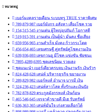
หมวดหมู่
เบอร์มงคลรายเดือน ระบบทรู TRUE ราคาพิเศษ
789,879,987 เบอร์มังกร อสังหา เสี่ยงโชค รวย
154,515,545 งานเด่น ผู้ใหญ่อุปถัมภ์ โอกาสดี
519,915,591 งานเด่น เป็นผู้นำ มั่นคง ชื่อเสียง
659,956,965 งานสำเร็จ มั่งคง ก้าวกระโดด
456,654,465 เลขเศรษฐี คู่ทรัพย์คู่โชคงานเงิน
639,936,693 เลขกวนอู มีโชค แข่งขัน ชัยชนะ
7895,4289,6395 ชุดเลขนิยม รวยเฮง
ชุดแนะนำ เบอร์เดียวครบจบ เงินงานรัก เงินรัวๆ
824,428,628 เสน่ห์ บริหารธุรกิจ ขยายงาน
289,829,982 เบอร์หงส์ อำนาจ บารมี เงิน
324,236,423 เสน่ห์สาวโสด ทั้งรักและเงินปัง
782,878,829 ตระกูลมังกรหงส์ เงินก้อน
465,546,645 เจรจาค้าขายดี มีเฮ รับทรัพย์
636,363,365 เสน่ห์มั่นใจ เก่งสวยเลือกได้
898,989,998 บารมี แคล้วคาด ปลอดภัย (รวย)