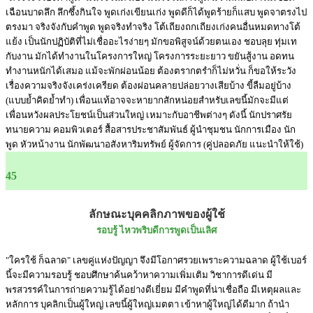
เฉือนบาดลึก ลึกซึ้งกินใจ พูดเก่งเขียนเก่ง พูดดีก็ได้พูดร้ายก็แสบ พูดจาตรงไป
ตรงมา จริงจังกับคำพูด พูดจริงทำจริง โต้เถียงถกเถียงเก่งคนอื่นหมดทางโต้
แย้ง เป็นนักปฏิบัติที่ไม่เชื่ออะไรง่ายๆ มักขอพิสูจน์ด้วยตนเอง ชอบลุย ทุ่มเท
กับงาน มักได้ทำงานในโครงการใหญ่ โครงการระยะยาว ขยันสู้งาน อดทน
ทำงานหนักได้เสมอ แม้จะพักผ่อนน้อย ต้องตรากตรำก็ไม่หวั่น ก็ขอให้ระวัง
เรื่องความจริงจังเคร่งเครียด ต้องผ่อนคลายปล่อยวางเสียบ้าง ขี้ลืมอยู่บ้าง
(แบบย้ำคิดย้ำทำ) เพื่อนแท้อาจจะหายากสักหน่อยสำหรับเลขนี้มักจะมีแต่
เพื่อนหวังผลประโยชน์เป็นส่วนใหญ่ เหมาะกับอาชีพต่างๆ ดังนี้ นักปราศรัย
ทนายความ คอมพิวเตอร์ สื้อสารประชาสัมพันธ์ ผู้นำชุมชน นักการเมือง นัก
พูด หัวหน้างาน นักพัฒนาอสังหาริมทรัพย์ ผู้จัดการ (คู่ปลอดภัย แนะนำให้ใช้)
45
ลักษณะบุคคลิกภาพของผู้ใช้
รอบรู้ ไหวพริบดีการพูดเป็นเลิศ
"ใครใช้ ก็ฉลาด" เลขคู่แห่งปัญญา จึงมีโอกาศรวยเพราะความฉลาด ผู้ใช้เบอร์
นี้จะมีความรอบรู้ ชอบศึกษาค้นคว้าหาความเพิ่มเติม วิชาการดีเด่น มี
พรสวรรค์ในการถ่ายความรู้ได้อย่างดีเยี่ยม มีคำพูดที่น่าเชื่อถือ มีเหตุผลและ
หลักการ บุคลิกเป็นผู้ใหญ่ เลขนี้ผู้ใหญ่เมตตา เข้าหาผู้ใหญ่ได้ดีมาก ถ้านำ