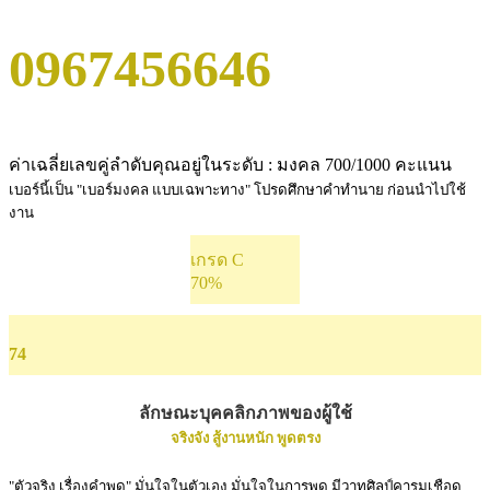
0967456646
ค่าเฉลี่ยเลขคู่ลำดับคุณอยู่ในระดับ : มงคล 700/1000 คะแนน
เบอร์นี้เป็น "เบอร์มงคล แบบเฉพาะทาง" โปรดศึกษาคำทำนาย ก่อนนำไปใช้
งาน
เกรด C
70%
74
ลักษณะบุคคลิกภาพของผู้ใช้
จริงจัง สู้งานหนัก พูดตรง
"ตัวจริง เรื่องคำพูด" มั่นใจในตัวเอง มั่นใจในการพูด มีวาทศิลป์คารมเชือด