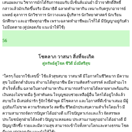
เสนอผลงาน วิชาการมักได้รับการยอมรับ มีเซ้นส์แม่นยำ มีวาจาศักดิ์สิทธิ์
กล่าวแล้วมักเกิดขึ้นจริง มีสมาธิดี ฉลาดทำมาหากิน เหมาะกับครูบาอาจารย์
แพทย์ ตุลาการ นักวิชาการ นักวางแผน ผู้บริหาร นักวิทยาศาสตร์ นักเรียน
นักศึกษา และอาชีพทุกอาชีพ เพราะฉลาดทำอาชีพอะไรก็ได้ มีปัญญาอยู่กับตัว
ไม่มีอดตาย (คู่ปลอดภัย แนะนำให้ใช้)
56
โชคลาภ วาสนา สิ่งที่จะเกิด
คู่ทรัพย์คู่โชค ชีวิดี มั่งมีศรีสุข
"ใครๆ ก็อยากใช้เลขนี้" ใช้แล้วสุขสบาย วาสนาดี มีโอกาสในชีวิตมาก มีความ
สุข ไม่มีตกต่ำอับจน ทำงานได้ทุกอาชีพ มีความคิดสร้างสรรค์ ลงมือทำอะไร
สำเร็จทั้งสิ้น ฉลาดในทางทำมาหากิน สามารถสร้างรายได้หลายทางพร้อมกัน
เงินทองไม่ขาดมือ รู้เท่าทันคน ใจบุญชอบช่วยเหลือผู้อื่น ใครได้อยู่ใกล้แล้ว
สบายใจ มีเสน่ห์น่ารัก รู้จักใช้คำพูด มีโชคลาภ และโอกาสที่ดีเข้ามาเสมอ มีผู้
อุปถัมภ์ไม่ขาด ความรักสมหวัง สดชื่น ชีวิตมักประสบความสำเร็จโดยเร็ว มี
ความสามารถจัดการปัญหาได้อย่างดี แก้ไขปัญหาเก่งและเร็ว จัดสรรผล
ประโยชน์ทุกฝ่ายได้ลงตัว ปัญญาแหลมคม ประสานงานทุกอย่างได้อย่างดี มี
ปัญญาลึกซึ้ง รวยและมีความสุข สามารถเข้าใจทั้งทางโลกและทางธรรม โชค
ดีมาก (คู่ปลอดภัย แนะนำให้ใช้)