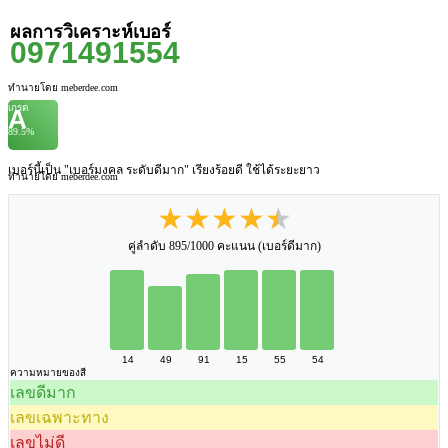
ผลการวิเคราะห์เบอร์
0971491554
ทำนายโดย meberdee.com
เกรด
A
89.5%
เบอร์นี้เป็น "เบอร์มงคล ระดับดีมาก" เรียงร้อยดี ใช้ได้ระยะยาว
ทำนายโดย meberdee.com
★★★★★
คู่ลำดับ 895/1000 คะแนน (เบอร์ดีมาก)
14
49
91
15
55
54
ความหมายของสี
เลขดีมาก
เลขเฉพาะทาง
เลขไม่ดี