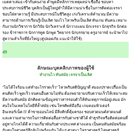
เมตตาเสมอ เข้ากับคนง่าย คำพูดมีหลักการเหตุผลน่าเชื่อถือ ชอบหา
ประสบการณ์ชีวิต บุคลิกเป็นผู้ใหญ่ทำให้มีความน่าเชื่อในการติดต่อเจรจา
ชอบใฝ่หาความรู้ มีประสบการณ์ในชีวิตสูง เก่งวิเคราะห์คำนวณ มีความ
สามารถด้านการเรียนรู้เป็นเลิศ ว่องไว ไหวพริบเป็นเลิศ ทันเกม ทันคน เหมาะ
กับงานนักวิชาการ นักวิจัย นักวิเคราะห์ นักวางแผน นักเจรจา นักธุรกิจ นักต่อ
รอง ข้าราชการ นักการทูต นักพูด วิทยากร นักบรรยาย ครูอาจารย์ จะนำพาไป
สู่ความสำเร็จที่ยิ่งใหญ่ (คู่ปลอดภัย แนะนำให้ใช้)
49
ลักษณะบุคคลิกภาพของผู้ใช้
ทำงานไว ทันสมัย เจรจาเป็นเลิศ
"ไม่ได้ใจร้อน แต่ทำอะไรรวดเร็ว" ไหวพริบสติปัญญาดี สมองปราดเปรื่องเป็น
คนคิดเร็ว พูดเร็ว จนคนอื่นตามไม่ทัน ต้องพยายามปรับความเร็วให้เหมาะสม
มีความทันสมัย มักติดตามข้อมูลข่าวสารรอบตัวให้ทันเหตุการณ์อยู่เสมอ มัก
สนใจในเทคโนโลยีที่ล้ำสมัย เช่น โทรศัพท์มือถือ เกมคอมพิวเตอร์
อินเทอร์เน็ต IT ค้าขายออนไลน์ มีสิ่งศักดิ์คุ้มครอง ชอบสวดมนต์สวดมนต์
และความสามารถในการติดต่อสื่อสารกับต่างชาติได้ ทำธุรกิจหรือติดต่อคนที่
อยู่ทางไกลได้ดี ความเกี่ยวพันกับต่างประเทศ ต่างแดน เป็นคนทันสมัยพร้อม
กับสนใจศาสตร์ลึกลับไปพร้อมกัน ได้แก่ ศาสนา โหราศาสตร์ ไสยศาสตร์