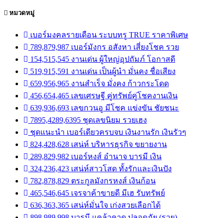
หมวดหมู่
เบอร์มงคลรายเดือน ระบบทรู TRUE ราคาพิเศษ
789,879,987 เบอร์มังกร อสังหา เสี่ยงโชค รวย
154,515,545 งานเด่น ผู้ใหญ่อุปถัมภ์ โอกาสดี
519,915,591 งานเด่น เป็นผู้นำ มั่นคง ชื่อเสียง
659,956,965 งานสำเร็จ มั่งคง ก้าวกระโดด
456,654,465 เลขเศรษฐี คู่ทรัพย์คู่โชคงานเงิน
639,936,693 เลขกวนอู มีโชค แข่งขัน ชัยชนะ
7895,4289,6395 ชุดเลขนิยม รวยเฮง
ชุดแนะนำ เบอร์เดียวครบจบ เงินงานรัก เงินรัวๆ
824,428,628 เสน่ห์ บริหารธุรกิจ ขยายงาน
289,829,982 เบอร์หงส์ อำนาจ บารมี เงิน
324,236,423 เสน่ห์สาวโสด ทั้งรักและเงินปัง
782,878,829 ตระกูลมังกรหงส์ เงินก้อน
465,546,645 เจรจาค้าขายดี มีเฮ รับทรัพย์
636,363,365 เสน่ห์มั่นใจ เก่งสวยเลือกได้
898,989,998 บารมี แคล้วคาด ปลอดภัย (รวย)