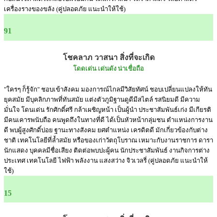
เครื่องรางของขลัง (คู่ปลอดภัย แนะนำให้ใช้)
91
โชคลาภ วาสนา สิ่งที่จะเกิด
โดดเด่น เด่นดัง น่าเชื่อถือ
"ใครๆ ก็รู้จัก" ชอบเข้าสังคม มองการณ์ไกลมีวิสัยทัศน์ ชอบเปลี่ยนแปลงให้ทัน
ยุคสมัย มีบุคลิกภาพที่ทันสมัย แต่งตัวภูมิฐานดูดีมีสไตล์ รสนิยมดี มีความ
มั่นใจ โดนเด่น รักศักดิ์ศรี กล้าเผชิญหน้า เป็นผู้นำ ประชาสัมพันธ์เก่ง มีเกียรติ
มีคนเคารพนับถือ คนพูดถึงในทางที่ดี ได้เป็นหัวหน้ากลุ่มชน ตำแหน่งการงาน
ดี พบผู้สูงศักดิ์บ่อย ฐานะทางสังคม ยศตำแหน่ง เครดิตดี มักเกี่ยวข้องกับต่าง
ชาติ เทคโนโลยีที่ล้ำสมัย หรือของเก่าวัตถุโบราณ เหมาะกับงานราชการ ดารา
นักแสดง บุคคลมีชื่อเสียง ติดต่อพบปะผู้คน นักประชาสัมพันธ์ งานกิจการต่าง
ประเทศ เทคโนโลยี ไฟฟ้า พลังงาน แสงสว่าง จิวเวลรี่ (คู่ปลอดภัย แนะนำให้
ใช้)
15