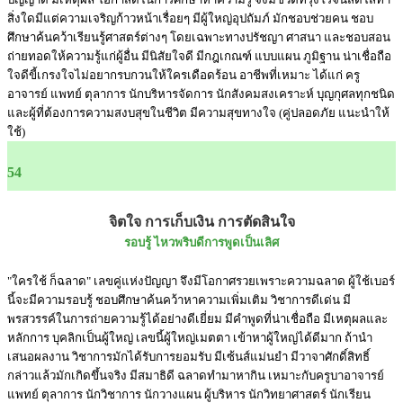
สิ่งใดมีแต่ความเจริญก้าวหน้าเรื่อยๆ มีผู้ใหญ่อุปถัมภ์ มักชอบช่วยคน ชอบ
ศึกษาค้นคว้าเรียนรู้ศาสตร์ต่างๆ โดยเฉพาะทางปรัชญา ศาสนา และชอบสอน
ถ่ายทอดให้ความรู้แก่ผู้อื่น มีนิสัยใจดี มีกฎเกณฑ์ แบบแผน ภูมิฐาน น่าเชื่อถือ
ใจดีขี้เกรงใจไม่อยากรบกวนให้ใครเดือดร้อน อาชีพที่เหมาะ ได้แก่ ครู
อาจารย์ แพทย์ ตุลาการ นักบริหารจัดการ นักสังคมสงเคราะห์ บุญกุศลทุกชนิด
และผู้ที่ต้องการความสงบสุขในชีวิต มีความสุขทางใจ (คู่ปลอดภัย แนะนำให้
ใช้)
54
จิตใจ การเก็บเงิน การตัดสินใจ
รอบรู้ ไหวพริบดีการพูดเป็นเลิศ
"ใครใช้ ก็ฉลาด" เลขคู่แห่งปัญญา จึงมีโอกาศรวยเพราะความฉลาด ผู้ใช้เบอร์
นี้จะมีความรอบรู้ ชอบศึกษาค้นคว้าหาความเพิ่มเติม วิชาการดีเด่น มี
พรสวรรค์ในการถ่ายความรู้ได้อย่างดีเยี่ยม มีคำพูดที่น่าเชื่อถือ มีเหตุผลและ
หลักการ บุคลิกเป็นผู้ใหญ่ เลขนี้ผู้ใหญ่เมตตา เข้าหาผู้ใหญ่ได้ดีมาก ถ้านำ
เสนอผลงาน วิชาการมักได้รับการยอมรับ มีเซ้นส์แม่นยำ มีวาจาศักดิ์สิทธิ์
กล่าวแล้วมักเกิดขึ้นจริง มีสมาธิดี ฉลาดทำมาหากิน เหมาะกับครูบาอาจารย์
แพทย์ ตุลาการ นักวิชาการ นักวางแผน ผู้บริหาร นักวิทยาศาสตร์ นักเรียน