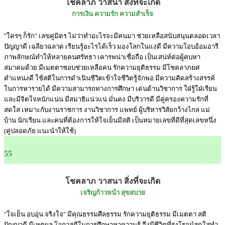
โชคลาภ วาสนา สิ่งที่จะเกิด
การเงิน ความรัก ความสำเร็จ
"ใครๆ ก็รัก" เลขคู่มิตร ไม่ว่าทำอะไรจะมีคนมา ช่วยเหลือสนับสนุนตลอดเวลา
ปัญญาดี เฉลียวฉลาด เรียนรู้อะไรได้เร็ว มองโลกในแง่ดี มีความโอบอ้อมอารี
ภาพลักษณ์ทำให้หลายคนศรัทธา เคารพน่าเชื่อถือ เป็นเสน่ห์ต่อผู้คบหา
สมาคมด้วย มีเมตตาชอบช่วยเหลือคน รักความยุติธรรม มีโชคลาภยศ
ตำแหน่งดี ใช้สติในการดำเนินชีวิตเข้าใจชีวิตรู้จักพอ มีความคิดสร้างสรรค์
ในการหารายได้ มีความสามารถทางการศึกษา เด่นด้านวิชาการ ใฝ่รู้ใฝ่เรียน
และมีจิตใจหนักแน่น มีสมาธิแน่วแน่ มั่นคง มีบริวารดี มีคู่ครองความรักที่
สดใส เหมาะกับงานราชการ งานวิชาการ แพทย์ ผู้บริหารวิสัยกว้างไกล แม่
บ้าน นักเรียน และคนที่ต้องการให้ใจเย็นมีสติ เป็นหมายเลขที่ดีที่สุดเลขหนึ่ง
(คู่ปลอดภัย แนะนำให้ใช้)
55
โชคลาภ วาสนา สิ่งที่จะเกิด
เจริญก้าวหน้า สุขสบาย
"ใจเย็น อบอุ่น จริงใจ" มีคุณธรรมศีลธรรม รักความยุติธรรม มีเมตตา สติ
ปัญญาดี มีเหตุผล โอกาสดีในการศึกษาหาความรู้ จึงมีชีวิตที่รุ่งโรจน์สดใสทำ