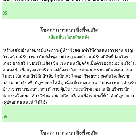
35
โชคลาภ วาสนา สิ่งที่จะเกิด
เลื่อนขั้น เลื่อนตำแหน่ง
"สร้างเสริมอำนาจบารมีและภาวะผู้นำ" จึงส่งผลทำให้ตำแหน่งการงานเจริญ
ก้าวหน้า ได้รับการอุปถัมภ์ค้ำชูจากผู้ใหญ่ และมักจะได้รับอภิสิทธิ์ก่อนใคร
เสมอ มาดขรึม ขยันขันแข็ง เข้มแข็ง ดุดัน มีบุคลิคเป็นตัวของตัวเอง มั่นใจใน
ตนเอง รักเพื่อนฝูงและบริวาร แต่ต้องระวังการคบคนเพราะจะมีแต่คนมาขอ
ให้ช่วย เป็นคนกล้าได้กล้าเสีย ใจนักเลง ใจคอกว้างขวาง ตัดสินใจเด็ดขาด
กล้าออกคำสั่ง หรือบัญชาการได้ดี ลูกน้องมีความเคารพ ยำเกรง เหมาะสำหรับ
ข้าราชการ นายทหาร นายตำรวจ ผู้บริหาร หัวหน้าหน่วยงาน นักบริหาร นัก
ปกครองในทุกองค์กร วิศวะกร สถาปนิก หรือคนที่มีลูกน้องใต้บังคับบัญชามาก
(คู่ปลอดภัย แนะนำให้ใช้)
56
โชคลาภ วาสนา สิ่งที่จะเกิด