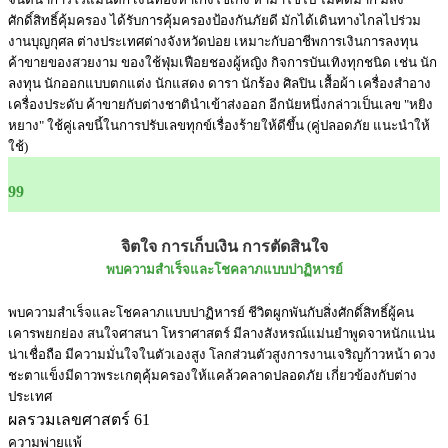
ศักดิ์สิทธิ์คุ้มครอง ได้รับการคุ้มครองป้องกันภัยดี มักได้เดินทางไกลไปร่วม
งานบุญกุศล ต่างประเทศต่างจังหวัดบ่อย เหมาะกับอาชีพการเงินการลงทุน
ค้าขายของสวยงาม ของใช้ฟุ่มเฟือยชองผู้หญิง กิจการบันเทิงทุกชนิด เช่น นัก
ลงทุน นักออกแบบตกแต่ง นักแสดง ดารา นักร้อง ศิลปิน เสื้อผ้า เครื่องสำอาง
เครื่องประดับ ค้าขายกับต่างชาตินำเข้าส่งออก อีกนัยหนึ่งกล่าวเป็นเลข "หยิง
หยาง" ใช้คู่เลขนี้ในการปรับเลขทุกข์เรื่องร้ายให้ดีขึ้น (คู่ปลอดภัย แนะนำให้
ใช้)
99
จิตใจ การเก็บเงิน การตัดสินใจ
พบความสำเร็จและโชคลาภแบบปาฏิหารย์
พบความสำเร็จและโชคลาภแบบปาฏิหารย์ ชีวิตผูกพันกับสิ่งศักดิ์สิทธิ์ผู้คน
เคารพยกย่อง สนใจศาสนา โหราศาสตร์ มีลางสังหรณ์แม่นยำพูดจาหนักแน่น
น่าเชื่อถือ มีความมั่นใจในตัวเองสูง โลกส่วนตัวสูงการงานเจริญก้าวหน้า ดวง
ชะตาแข็งมีดาวพระเกตุคุ้มครองให้แคล้วคลาดปลอดภัย เกี่ยวข้องกับต่าง
ประเทศ
ผลรวมเลขศาสตร์ 61
ความพ่ายแพ้