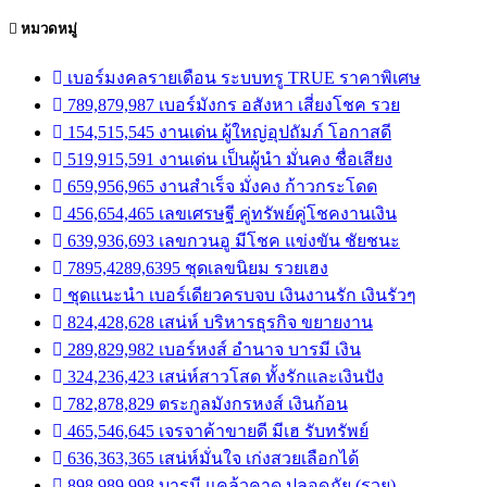
หมวดหมู่
เบอร์มงคลรายเดือน ระบบทรู TRUE ราคาพิเศษ
789,879,987 เบอร์มังกร อสังหา เสี่ยงโชค รวย
154,515,545 งานเด่น ผู้ใหญ่อุปถัมภ์ โอกาสดี
519,915,591 งานเด่น เป็นผู้นำ มั่นคง ชื่อเสียง
659,956,965 งานสำเร็จ มั่งคง ก้าวกระโดด
456,654,465 เลขเศรษฐี คู่ทรัพย์คู่โชคงานเงิน
639,936,693 เลขกวนอู มีโชค แข่งขัน ชัยชนะ
7895,4289,6395 ชุดเลขนิยม รวยเฮง
ชุดแนะนำ เบอร์เดียวครบจบ เงินงานรัก เงินรัวๆ
824,428,628 เสน่ห์ บริหารธุรกิจ ขยายงาน
289,829,982 เบอร์หงส์ อำนาจ บารมี เงิน
324,236,423 เสน่ห์สาวโสด ทั้งรักและเงินปัง
782,878,829 ตระกูลมังกรหงส์ เงินก้อน
465,546,645 เจรจาค้าขายดี มีเฮ รับทรัพย์
636,363,365 เสน่ห์มั่นใจ เก่งสวยเลือกได้
898,989,998 บารมี แคล้วคาด ปลอดภัย (รวย)