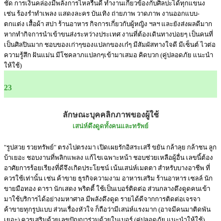
ชัด การเงินคล่องมีพลังการไหลรื่นดี ทำงานเกี่ยวข้องกับศิลปะได้ทุกแขนง
เช่น ร้องรำทำเพลง แสดงละคร บันเทิง ถ่ายภาพ วาดภาพ งานออกแบบ-
ตกแต่ง เสื้อผ้า สปา ร้านอาหาร กิจการเกี่ยวกับผู้หญิง ฯลฯ และยังส่งผลดีมาก
หากทำกิจการนำเข้าขนส่งระหว่างประเทศ งานที่ต้องเดินทางบ่อยๆ เป็นคนที่
เป็นศิลปินมาก ชอบของเก่าๆของแปลกของเก๋ๆ มีสัมผัสทางใจดี มีเซ็นต์ ไวต่อ
ความรู้สึก ฝันแม่น มีโชคลาภแปลกๆเข้ามาเสมอ คิดบวก (คู่ปลอดภัย แนะนำ
ให้ใช้)
23
ลักษณะบุคคลิกภาพของผู้ใช้
เสน่ห์ดึงดูดทั้งคนและทรัพย์
"รูปสวย รวยทรัพย์" ตรงไปตรงมา เปิดเผยรักอิสระเสรี ขยัน กล้าลุย กล้าชน ลูก
บ้าเยอะ ชอบงานที่พลิกแพลง แก้ไขเฉพาะหน้า ชอบช่วยเหลือผู้อื่น เลขนี้ต้อง
อาศัยการร้อยเรียงที่ดีจึงเกิดประโยชน์ เน้นเสน่ห์เมตตา สำหรับบางอาชีพ ที่
ควรใช้เท่านั้น เช่น ค้าขาย ธุรกิจความงาม อาหารเสริม ร้านอาหาร เซลล์ นัก
ขายมือทอง ดารา นักเสดง พริตตี้ ใช้เป็นเบอร์ติดต่อ ส่วนกลางดึงดูดคนเข้า
มาใช้บริการได้อย่างมหาศาล มีพลังดึงดูด รายได้ดีจากการติดต่อเจรจา
ค้าขายทุกรูปแบบ ส่วนเรื่องหัวใจ ก็ถือว่ามีเสน่ห์แรงมาก (อาจมีคนมาติดพัน
เยอะ) ควรเสริมด้วยเลขปัญญาร่วมด้วยในเบอร์ (คู่ปลอดภัย แนะนำให้ใช้)