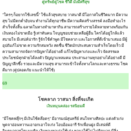
คู่ทรัพย์คู่โชค ชีวิดี มั่งมีศรีสุข
"ใครๆ ก็อยากใช้เลขนี้" ใช้แล้วสุขสบาย วาสนาดี มีโอกาสในชีวิตมาก มีความ
สุข ไม่มีตกต่ำอับจน ทำงานได้ทุกอาชีพ มีความคิดสร้างสรรค์ ลงมือทำอะไร
สำเร็จทั้งสิ้น ฉลาดในทางทำมาหากิน สามารถสร้างรายได้หลายทางพร้อมกัน
เงินทองไม่ขาดมือ รู้เท่าทันคน ใจบุญชอบช่วยเหลือผู้อื่น ใครได้อยู่ใกล้แล้ว
สบายใจ มีเสน่ห์น่ารัก รู้จักใช้คำพูด มีโชคลาภ และโอกาสที่ดีเข้ามาเสมอ มีผู้
อุปถัมภ์ไม่ขาด ความรักสมหวัง สดชื่น ชีวิตมักประสบความสำเร็จโดยเร็ว มี
ความสามารถจัดการปัญหาได้อย่างดี แก้ไขปัญหาเก่งและเร็ว จัดสรรผล
ประโยชน์ทุกฝ่ายได้ลงตัว ปัญญาแหลมคม ประสานงานทุกอย่างได้อย่างดี มี
ปัญญาลึกซึ้ง รวยและมีความสุข สามารถเข้าใจทั้งทางโลกและทางธรรม โชค
ดีมาก (คู่ปลอดภัย แนะนำให้ใช้)
69
โชคลาภ วาสนา สิ่งที่จะเกิด
เงินหมุนคล่อง รสนิยมดี
"มีโชคฟลุ๊กๆ มีเงินใช้ตล๊อดๆ" มีอารมณ์สุนทรีย์ สนใจทางศิลปะ แต่งตัวเก่ง
พูดจาอ่อนหวานเอาอกเอาใจเก่ง โอบอ้อมอารี รักเพื่อนฝูง มีเสน่ห์ดี
จินตนาการโรแมนติก เงินทองหาเก่งใช้เก่ง หามาใช้ไป ไม่คิดมาก มีสิ่ง