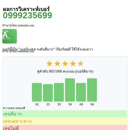
ผลการวิเคราะห์เบอร์
0999235699
ทำนายโดย meberdee.com
เกรด
A
89.5%
เบอร์นี้เป็น "เบอร์มงคล ระดับดีมาก" เรียงร้อยดี ใช้ได้ระยะยาว
ทำนายโดย meberdee.com
★★★★★
คู่ลำดับ 895/1000 คะแนน (เบอร์ดีมาก)
92
23
35
56
69
99
ความหมายของสี
เลขดีมาก
เลขเฉพาะทาง
เลขไม่ดี