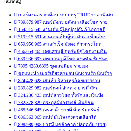
หมวดหมู่
เบอร์มงคลรายเดือน ระบบทรู TRUE ราคาพิเศษ
789,879,987 เบอร์มังกร อสังหา เสี่ยงโชค รวย
154,515,545 งานเด่น ผู้ใหญ่อุปถัมภ์ โอกาสดี
519,915,591 งานเด่น เป็นผู้นำ มั่นคง ชื่อเสียง
659,956,965 งานสำเร็จ มั่งคง ก้าวกระโดด
456,654,465 เลขเศรษฐี คู่ทรัพย์คู่โชคงานเงิน
639,936,693 เลขกวนอู มีโชค แข่งขัน ชัยชนะ
7895,4289,6395 ชุดเลขนิยม รวยเฮง
ชุดแนะนำ เบอร์เดียวครบจบ เงินงานรัก เงินรัวๆ
824,428,628 เสน่ห์ บริหารธุรกิจ ขยายงาน
289,829,982 เบอร์หงส์ อำนาจ บารมี เงิน
324,236,423 เสน่ห์สาวโสด ทั้งรักและเงินปัง
782,878,829 ตระกูลมังกรหงส์ เงินก้อน
465,546,645 เจรจาค้าขายดี มีเฮ รับทรัพย์
636,363,365 เสน่ห์มั่นใจ เก่งสวยเลือกได้
898,989,998 บารมี แคล้วคาด ปลอดภัย (รวย)