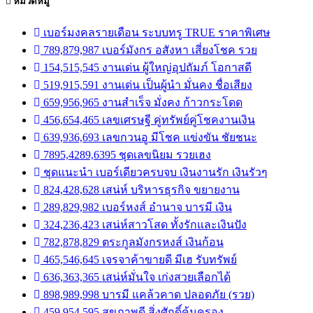
หมวดหมู่
เบอร์มงคลรายเดือน ระบบทรู TRUE ราคาพิเศษ
789,879,987 เบอร์มังกร อสังหา เสี่ยงโชค รวย
154,515,545 งานเด่น ผู้ใหญ่อุปถัมภ์ โอกาสดี
519,915,591 งานเด่น เป็นผู้นำ มั่นคง ชื่อเสียง
659,956,965 งานสำเร็จ มั่งคง ก้าวกระโดด
456,654,465 เลขเศรษฐี คู่ทรัพย์คู่โชคงานเงิน
639,936,693 เลขกวนอู มีโชค แข่งขัน ชัยชนะ
7895,4289,6395 ชุดเลขนิยม รวยเฮง
ชุดแนะนำ เบอร์เดียวครบจบ เงินงานรัก เงินรัวๆ
824,428,628 เสน่ห์ บริหารธุรกิจ ขยายงาน
289,829,982 เบอร์หงส์ อำนาจ บารมี เงิน
324,236,423 เสน่ห์สาวโสด ทั้งรักและเงินปัง
782,878,829 ตระกูลมังกรหงส์ เงินก้อน
465,546,645 เจรจาค้าขายดี มีเฮ รับทรัพย์
636,363,365 เสน่ห์มั่นใจ เก่งสวยเลือกได้
898,989,998 บารมี แคล้วคาด ปลอดภัย (รวย)
459,954,595 สุขภาพดี สิ่งศักดิ์คุ้มครอง