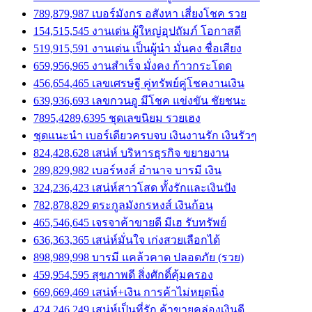
789,879,987 เบอร์มังกร อสังหา เสี่ยงโชค รวย
154,515,545 งานเด่น ผู้ใหญ่อุปถัมภ์ โอกาสดี
519,915,591 งานเด่น เป็นผู้นำ มั่นคง ชื่อเสียง
659,956,965 งานสำเร็จ มั่งคง ก้าวกระโดด
456,654,465 เลขเศรษฐี คู่ทรัพย์คู่โชคงานเงิน
639,936,693 เลขกวนอู มีโชค แข่งขัน ชัยชนะ
7895,4289,6395 ชุดเลขนิยม รวยเฮง
ชุดแนะนำ เบอร์เดียวครบจบ เงินงานรัก เงินรัวๆ
824,428,628 เสน่ห์ บริหารธุรกิจ ขยายงาน
289,829,982 เบอร์หงส์ อำนาจ บารมี เงิน
324,236,423 เสน่ห์สาวโสด ทั้งรักและเงินปัง
782,878,829 ตระกูลมังกรหงส์ เงินก้อน
465,546,645 เจรจาค้าขายดี มีเฮ รับทรัพย์
636,363,365 เสน่ห์มั่นใจ เก่งสวยเลือกได้
898,989,998 บารมี แคล้วคาด ปลอดภัย (รวย)
459,954,595 สุขภาพดี สิ่งศักดิ์คุ้มครอง
669,669,469 เสน่ห์+เงิน การค้าไม่หยุดนิ่ง
424,246,249 เสน่ห์เป็นที่รัก ค้าขายคล่องเงินดี