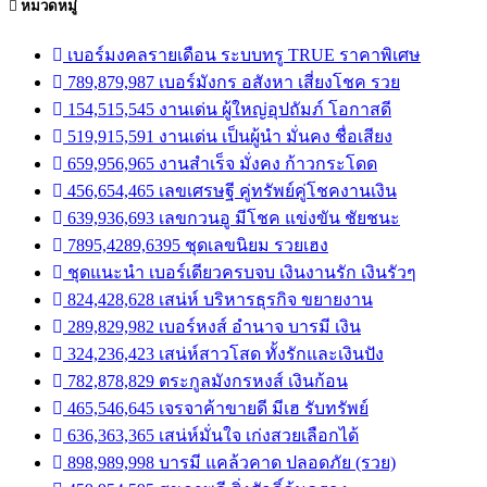
หมวดหมู่
เบอร์มงคลรายเดือน ระบบทรู TRUE ราคาพิเศษ
789,879,987 เบอร์มังกร อสังหา เสี่ยงโชค รวย
154,515,545 งานเด่น ผู้ใหญ่อุปถัมภ์ โอกาสดี
519,915,591 งานเด่น เป็นผู้นำ มั่นคง ชื่อเสียง
659,956,965 งานสำเร็จ มั่งคง ก้าวกระโดด
456,654,465 เลขเศรษฐี คู่ทรัพย์คู่โชคงานเงิน
639,936,693 เลขกวนอู มีโชค แข่งขัน ชัยชนะ
7895,4289,6395 ชุดเลขนิยม รวยเฮง
ชุดแนะนำ เบอร์เดียวครบจบ เงินงานรัก เงินรัวๆ
824,428,628 เสน่ห์ บริหารธุรกิจ ขยายงาน
289,829,982 เบอร์หงส์ อำนาจ บารมี เงิน
324,236,423 เสน่ห์สาวโสด ทั้งรักและเงินปัง
782,878,829 ตระกูลมังกรหงส์ เงินก้อน
465,546,645 เจรจาค้าขายดี มีเฮ รับทรัพย์
636,363,365 เสน่ห์มั่นใจ เก่งสวยเลือกได้
898,989,998 บารมี แคล้วคาด ปลอดภัย (รวย)