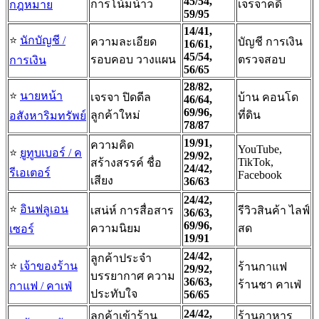
45/54,
การโน้มน้าว
เจรจาคดี
กฎหมาย
59/95
14/41,
⭐️
นักบัญชี /
ความละเอียด
บัญชี การเงิน
16/61,
45/54,
รอบคอบ วางแผน
ตรวจสอบ
การเงิน
56/65
28/82,
⭐️
นายหน้า
เจรจา ปิดดีล
บ้าน คอนโด
46/64,
69/96,
ลูกค้าใหม่
ที่ดิน
อสังหาริมทรัพย์
78/87
19/91,
ความคิด
YouTube,
⭐️
ยูทูบเบอร์ / ค
29/92,
TikTok,
สร้างสรรค์ ชื่อ
24/42,
รีเอเตอร์
Facebook
เสียง
36/63
24/42,
⭐️
อินฟลูเอน
เสน่ห์ การสื่อสาร
รีวิวสินค้า ไลฟ์
36/63,
69/96,
ความนิยม
สด
เซอร์
19/91
24/42,
ลูกค้าประจำ
⭐️
เจ้าของร้าน
ร้านกาแฟ
29/92,
บรรยากาศ ความ
36/63,
ร้านชา คาเฟ่
กาแฟ / คาเฟ่
ประทับใจ
56/65
24/42,
ลูกค้าเข้าร้าน
ร้านอาหาร