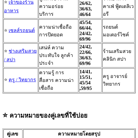
⭐️
เจ้าของร้าน
26/62,
ความอร่อย
คาเฟ่ ฟู้ดเดลิเว
36/63,
อาหาร
บริการ
อรี
46/64
45/54,
ความน่าเชื่อถือ
รถยนต์
66/44,
⭐️
เซลส์รถยนต์
24/42,
การปิดยอด
มอเตอร์ไซค์
69/96
24/42,
เสน่ห์ ความ
⭐️
ช่างเสริมสวย
ร้านเสริมสวย
22/66,
ประทับใจ ลูกค้า
36/63,
คลินิก สปา
/ สปา
ประจำ
69/96
14/41,
ความรู้ การ
ครู อาจารย์
15/51,
⭐️
ครู / วิทยากร
สื่อสาร ความน่า
45/54
วิทยากร
เชื่อถือ
,59/95
⭐️
ความหมายของคู่เลขที่ใช้บ่อย
คู่เลข
ความหมายโดยสรุป