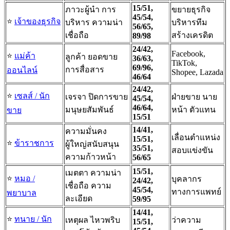
15/51,
ภาวะผู้นำ การ
ขยายธุรกิจ
45/54,
⭐️
เจ้าของธุรกิจ
บริหาร ความน่า
บริหารทีม
56/65,
เชื่อถือ
สร้างเครดิต
89/98
24/42,
Facebook,
⭐️
แม่ค้า
ลูกค้า ยอดขาย
36/63,
TikTok,
69/96,
การสื่อสาร
ออนไลน์
Shopee, Lazada
46/64
24/42,
⭐️
เซลส์ / นัก
เจรจา ปิดการขาย
ฝ่ายขาย นาย
45/54,
46/64,
มนุษยสัมพันธ์
หน้า ตัวแทน
ขาย
15/51
14/41,
ความมั่นคง
เลื่อนตำแหน่ง
15/51,
⭐️
ข้าราชการ
ผู้ใหญ่สนับสนุน
35/51,
สอบแข่งขัน
ความก้าวหน้า
56/65
15/51,
เมตตา ความน่า
⭐️
หมอ /
บุคลากร
24/42,
เชื่อถือ ความ
45/54,
ทางการแพทย์
พยาบาล
ละเอียด
59/95
14/41,
⭐️
ทนาย / นัก
เหตุผล ไหวพริบ
ว่าความ
15/51,